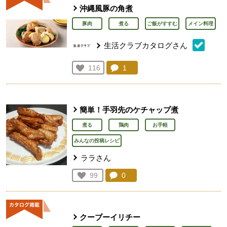
沖縄風豚の角煮
豚肉
煮る
ご飯がすすむ
メイン料理
生活クラブカタログさん
コメント：
1
件。コメントを見る。
お気に入り登録：
116
人が登録
簡単！手羽先のケチャップ煮
煮る
鶏肉
お手軽
みんなの投稿レシピ
ララさん
コメント：
0
件。コメントを見る。
お気に入り登録：
99
人が登録
クーブーイリチー