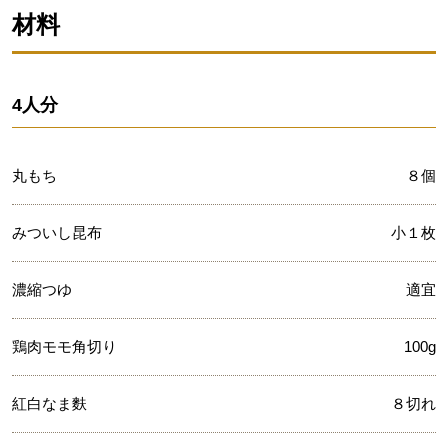
材料
4人分
丸もち
８個
みついし昆布
小１枚
濃縮つゆ
適宜
鶏肉モモ角切り
100g
紅白なま麩
８切れ