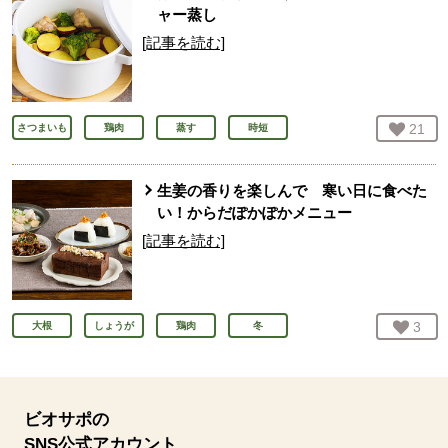
ャー蒸し
[記事を読む]
お気
21
人
さつまいも
鶏肉
蒸す
時短
生姜の香りを楽しんで 寒い日に食べた
い！からだぽかぽかメニュー
[記事を読む]
お気
3
人
大根
しょうが
鶏肉
冬
ビオサポの
SNS公式アカウント