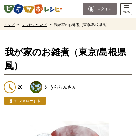
本文へジャンプする。
ページの先頭です。
ログイン
ここからサイト内共通メニューです。
サイト内共通メニューをスキップする
サイト内共通メニューここまで。
ここから現在位置です。
トップ
>
レシピについて
>
我が家のお雑煮（東京/島根県風）
現在位置ここまで
我が家のお雑煮（東京/島根県
風）
20
うららん
さん
フォローする