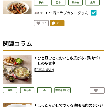
豚肉
昆布
炒める
主菜
生活クラブカタログさん
コメント：
0
件。コメントを見る。
お気に入り登録：
17
人が登録
関連コラム
ひと皿ごとにおいしさ広がる♪ 鶏肉づく
しの冬食卓
[記事を読む]
お気
4
人
鶏肉
鍋もの
冬
季節を楽しむ
ほったらかしでつくる 鶏モモ肉のジンジ