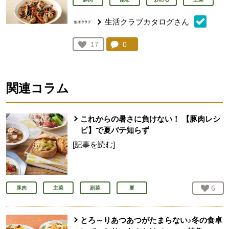
生活クラブカタログさん
コメント：
0
件。コメントを見る。
お気に入り登録：
17
人が登録
関連コラム
これからの暑さに負けない！ 【豚肉レシ
ピ】で夏バテ知らず
[記事を読む]
お気
6
人
豚肉
主菜
副菜
夏
とろ～りあつあつがたまらない♪冬の食卓