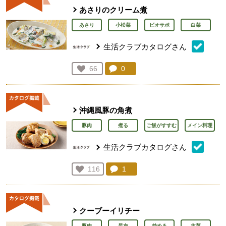
あさりのクリーム煮
あさり
小松菜
ビオサポ
白菜
生活クラブカタログさん
コメント：
0
件。コメントを見る。
お気に入り登録：
66
人が登録
沖縄風豚の角煮
豚肉
煮る
ご飯がすすむ
メイン料理
生活クラブカタログさん
コメント：
1
件。コメントを見る。
お気に入り登録：
116
人が登録
クーブーイリチー
豚肉
昆布
炒める
主菜