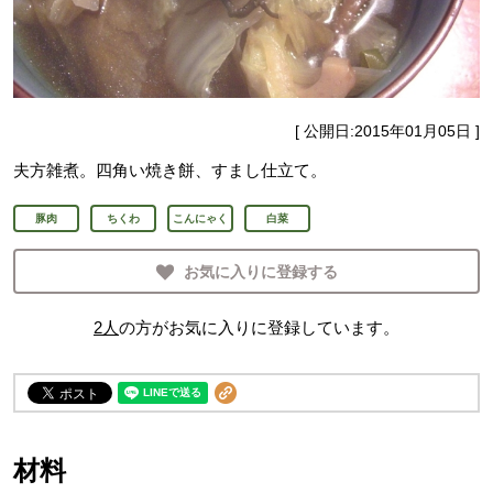
[ 公開日:
2015年01月05日
]
夫方雑煮。四角い焼き餅、すまし仕立て。
豚肉
ちくわ
こんにゃく
白菜
お気に入りに登録する
2
人
の方がお気に入りに登録しています。
材料