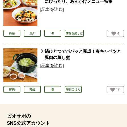
にぴったり、あんかけメニュー特集
[記事を読む]
お気
4
人
白菜
魚介
冬
季節を楽しむ
鍋ひとつでパパッと完成！春キャベツと
豚肉の蒸し煮
[記事を読む]
お気
10
人
豚肉
時短
春
毎日ごはん
ビオサポの
SNS公式アカウント