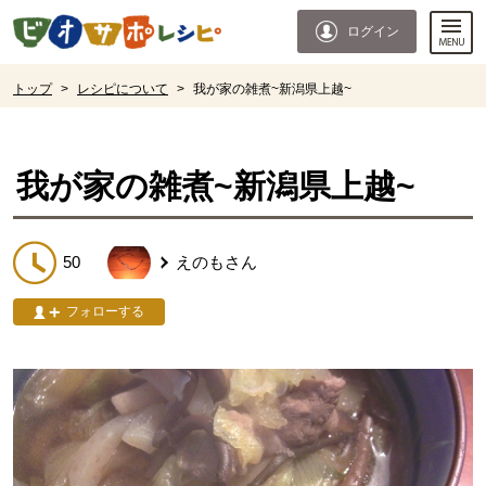
本文へジャンプする。
ページの先頭です。
ログイン
ここからサイト内共通メニューです。
サイト内共通メニューをスキップする
サイト内共通メニューここまで。
ここから現在位置です。
トップ
>
レシピについて
>
我が家の雑煮~新潟県上越~
現在位置ここまで
我が家の雑煮~新潟県上越~
50
えのも
さん
フォローする