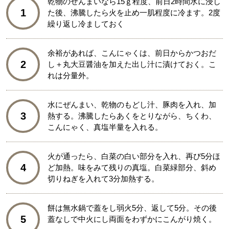
乾物のぜんまいなら15ｇ程度、前日2時間水に浸し
1
た後、沸騰したら火を止め一肌程度に冷ます。2度
繰り返し冷ましておく
余裕があれば、こんにゃくは、前日からかつおだ
2
し＋丸大豆醤油を加えた出し汁に漬けておく。こ
れは分量外。
水にぜんまい、乾物のもどし汁、豚肉を入れ、加
3
熱する。沸騰したらあくをとりながら、ちくわ、
こんにゃく、真塩半量を入れる。
火が通ったら、白菜の白い部分を入れ、再び5分ほ
4
ど加熱。味をみて残りの真塩。白菜緑部分、斜め
切りねぎを入れて3分加熱する。
餅は無水鍋で蓋をし弱火5分、返して5分。その後
5
蓋なしで中火にし両面をわずかにこんがり焼く。