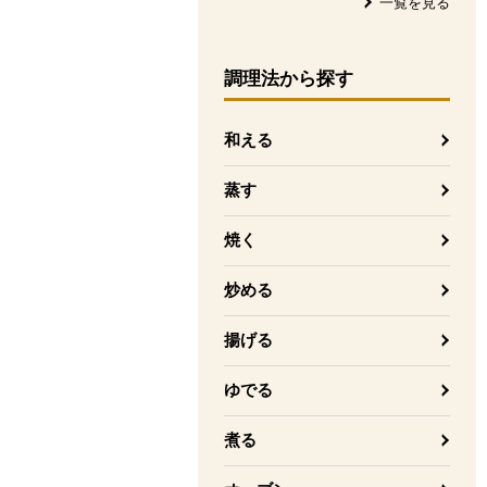
一覧を見る
調理法
から探す
和える
蒸す
焼く
炒める
揚げる
ゆでる
煮る