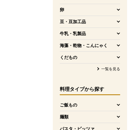
を開く
卵
を開く
豆・豆加工品
を開く
牛乳・乳製品
を開く
海藻・乾物・こんにゃく
を開く
くだもの
を開く
一覧を見る
料理タイプ
から探す
ご飯もの
を開く
麺類
を開く
パスタ・ピッツァ