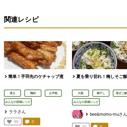
関連レシピ
簡単！手羽先のケチャップ煮
夏を乗り切れ！梅しそご
煮る
鶏肉
お手軽
大葉
梅干し
混ぜご飯
みんなの投稿レシピ
みんなの投稿レシピ
ララさん
bee&momo-muさ
コメント：
0
件。コメントを見る。
お気に入り登録：
99
人が登録
コメント：
0
件。コメント
お気に入り登録：
20