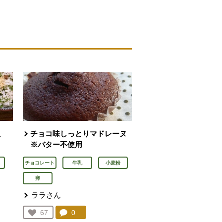
飯
チョコ味しっとりマドレーヌ
※バター不使用
チョコレート
牛乳
小麦粉
卵
ララさん
ん
コメント：
0
件。コメントを見る。
お気に入り登録：
67
人が登録
を見る。