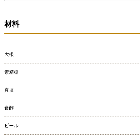
材料
大根
素精糖
真塩
食酢
ビール