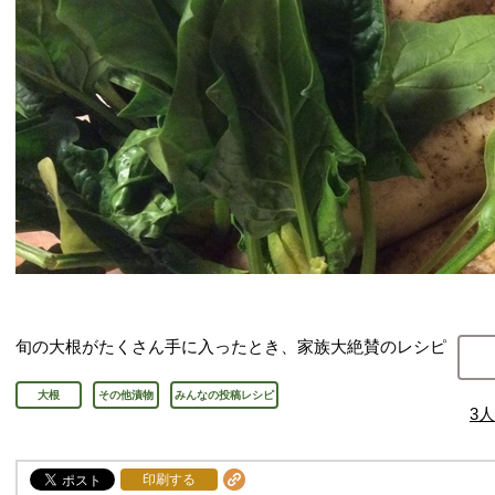
旬の大根がたくさん手に入ったとき、家族大絶賛のレシピ
大根
その他漬物
みんなの投稿レシピ
3
人
印刷する