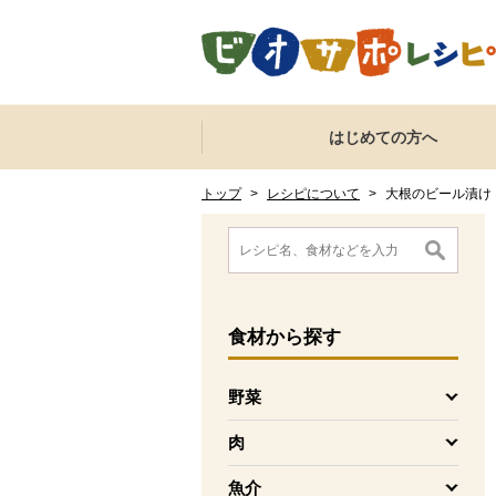
本文へジャンプする。
ページの先頭です。
ここからサイト内共通メニューです。
サイト内共通メニューをスキップする
はじめての方へ
サイト内共通メニューここまで。
ここから現在位置です。
現在位置ここまで
トップ
>
レシピについて
>
大根のビール漬け
ここから消費材検索メニューです。
消費材検索メニューここまで。
ここから本文です。
食材
から探す
野菜
を開く
肉
を開く
魚介