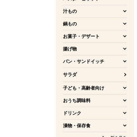
を開く
汁もの
を開く
鍋もの
を開く
お菓子・デザート
を開く
揚げ物
を開く
パン・サンドイッチ
を開く
サラダ
子ども・高齢者向け
を開く
おうち調味料
を開く
ドリンク
を開く
漬物・保存食
を開く