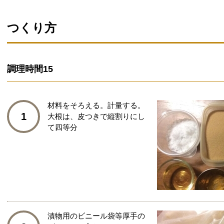
つくり方
調理時間
15
材料をそろえる。計量する。
1
大根は、皮つきで縦割りにし
て四等分
漬物用のビニール袋等厚手の