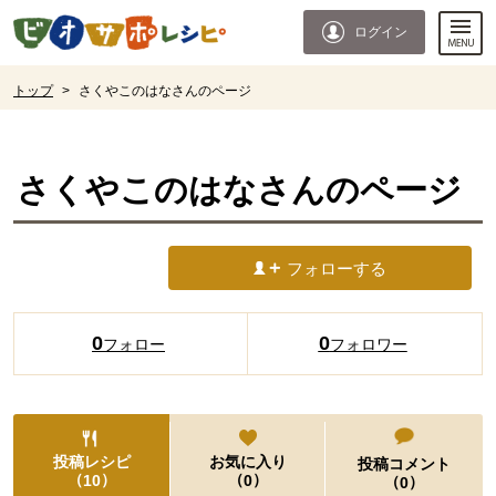
本文へジャンプする。
ページの先頭です。
ログイン
ここからサイト内共通メニューです。
サイト内共通メニューをスキップする
サイト内共通メニューここまで。
ここから現在位置です。
トップ
>
さくやこのはなさんのページ
現在位置ここまで
さくやこのはな
さんのページ
フォローする
0
0
フォロー
フォロワー
投稿レシピ
お気に入り
投稿コメント
（
）
（
）
10
0
（
）
0