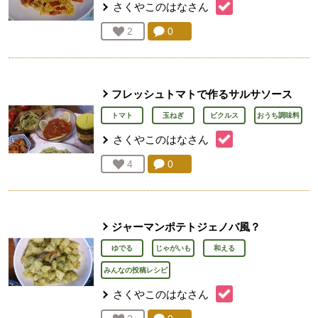
さくやこのはな
さん
コメント：
0
件。コメントを見る。
お気に入り登録：
2
人が登録
フレッシュトマトで作るサルサソース
トマト
玉ねぎ
ピクルス
おうち調味料
さくやこのはな
さん
コメント：
0
件。コメントを見る。
お気に入り登録：
4
人が登録
ジャーマンポテトジェノバ風？
ゆでる
じゃがいも
和える
みんなの投稿レシピ
さくやこのはな
さん