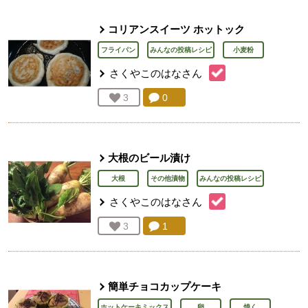
コリアンスイーツ ホットック
フライパン
みんなの投稿レシピ
小麦粉
さくやこのはな
さん
コメント：
0
件。コメントを見る。
お気に入り登録：
3
人が登録
大根のビール漬け
大根
その他漬物
みんなの投稿レシピ
さくやこのはな
さん
コメント：
1
件。コメントを見る。
お気に入り登録：
3
人が登録
簡単チョコカップケーキ
ホットケーキミックス
卵
焼く