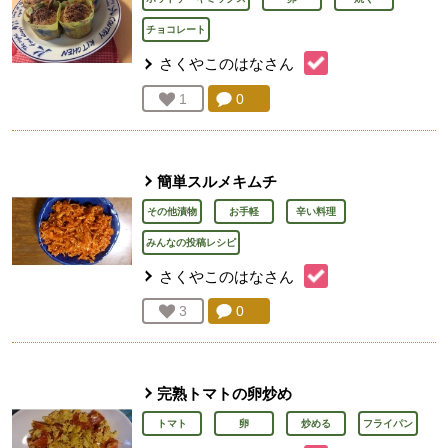
チョコレート
さくやこのはな
さん
コメント：
0
件。コメントを見る。
お気に入り登録：
1
人が登録
簡単スルメキムチ
その他漬物
お手軽
辛い料理
みんなの投稿レシピ
さくやこのはな
さん
コメント：
0
件。コメントを見る。
お気に入り登録：
3
人が登録
完熟トマトの卵炒め
トマト
卵
炒める
フライパン