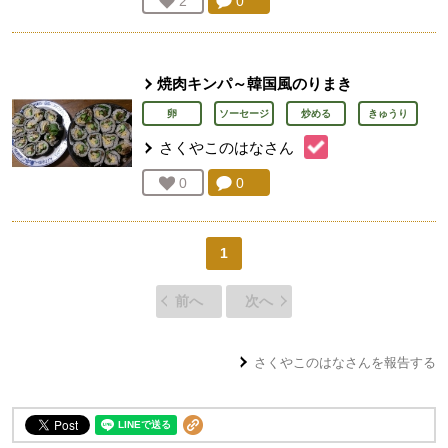
コメント：
0
件。コメントを見る。
お気に入り登録：
2
人が登録
焼肉キンパ～韓国風のりまき
卵
ソーセージ
炒める
きゅうり
さくやこのはな
さん
コメント：
0
件。コメントを見る。
お気に入り登録：
0
人が登録
1
前へ
次へ
さくやこのはな
さんを報告する