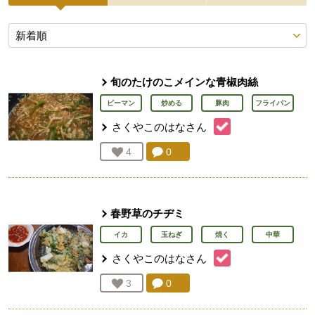
投稿レシピ
旬のたけのこメインな青椒肉絲
ピーマン
炒める
豚肉
フライパン
さくやこのはな
さん
コメント：
0
件。コメントを見る。
お気に入り登録：
4
人が登録
春野草のチヂミ
イカ
玉ねぎ
焼く
中華
さくやこのはな
さん
コメント：
0
件。コメントを見る。
お気に入り登録：
3
人が登録