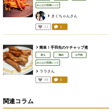
みんなの投稿レシピ
きくちゃんさん
コメント：
1
件。コメントを見る。
お気に入り登録：
13
人が登録
簡単！手羽先のケチャップ煮
煮る
鶏肉
お手軽
みんなの投稿レシピ
ララさん
コメント：
0
件。コメントを見る。
お気に入り登録：
99
人が登録
関連コラム