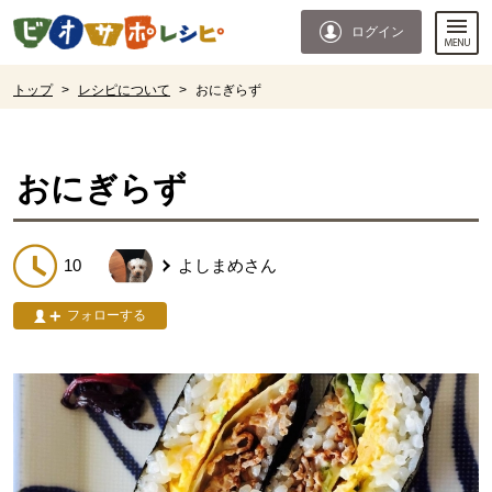
本文へジャンプする。
ページの先頭です。
ログイン
ここからサイト内共通メニューです。
サイト内共通メニューをスキップする
サイト内共通メニューここまで。
ここから現在位置です。
トップ
>
レシピについて
>
おにぎらず
現在位置ここまで
おにぎらず
10
よしまめ
さん
フォローする