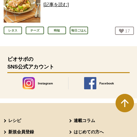
[記事を読む]
お気
17
人
レタス
チーズ
時短
毎日ごはん
ビオサポの
SNS公式アカウント
Instagram
Facebook
別のウィンドウで開きます。
別のウィンドウで開きます
本文ここまで。
ここから共通フッターメニューです。
レシピ
連載コラム
新規会員登録
はじめての方へ