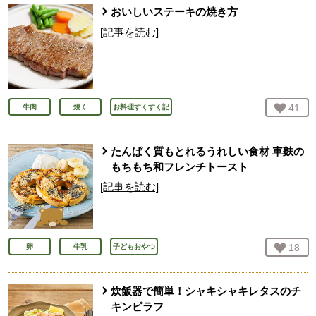
おいしいステーキの焼き方
[記事を読む]
お気
41
人
牛肉
焼く
お料理すくすく記
たんぱく質もとれるうれしい食材 車麩の
もちもち和フレンチトースト
[記事を読む]
お気
18
人
卵
牛乳
子どもおやつ
炊飯器で簡単！シャキシャキレタスのチ
キンピラフ