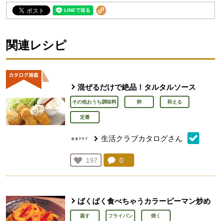
関連レシピ
混ぜるだけで絶品！タルタルソース
その他おうち調味料
卵
和える
定番
生活クラブカタログさん
コメント：
0
件。コメントを見る。
お気に入り登録：
197
人が登録
ばくばく食べちゃうカラーピーマン炒め
蒸す
フライパン
焼く