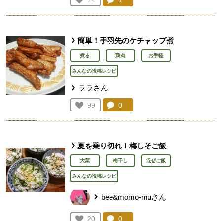
コメント：
1
件。コメントを見る。
お気に入り登録：
74
人が登録
簡単！手羽先のケチャップ煮
煮る
鶏肉
お手軽
みんなの投稿レシピ
ララさん
コメント：
0
件。コメントを見る。
お気に入り登録：
99
人が登録
夏を乗り切れ！梅しそご飯
大葉
梅干し
混ぜご飯
みんなの投稿レシピ
bee&momo-muさん
コメント：
0
件。コメントを見る。
お気に入り登録：
20