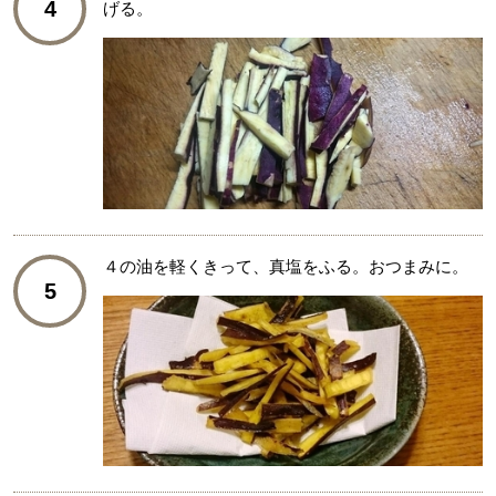
4
げる。
４の油を軽くきって、真塩をふる。おつまみに。
5