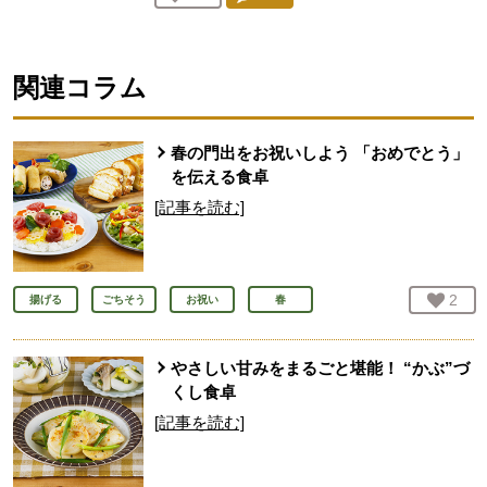
人が登録
関連コラム
春の門出をお祝いしよう 「おめでとう」
を伝える食卓
[記事を読む]
お気
2
人
揚げる
ごちそう
お祝い
春
やさしい甘みをまるごと堪能！ “かぶ”づ
くし食卓
[記事を読む]