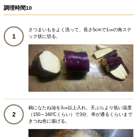
調理時間
10
さつまいもをよく洗って、長さ5cmで1㎝の角ステ
1
ック状に切る。
鍋になたね油を3㎝以上入れ、天ぷらより低い温度
2
（150～160℃くらい）で3分、串が通るくらいまで
きつね色に揚げる。