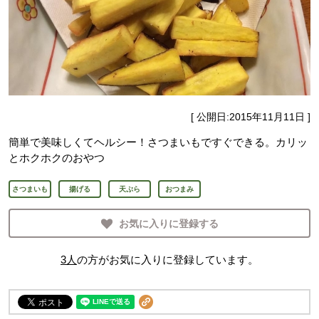
[ 公開日:
2015年11月11日
]
簡単で美味しくてヘルシー！さつまいもですぐできる。カリッ
とホクホクのおやつ
さつまいも
揚げる
天ぷら
おつまみ
お気に入りに登録する
3
人
の方がお気に入りに登録しています。