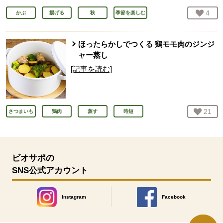
お気
4
人
かぶ
揚げる
秋
季節を楽しむ
ほったらかしでつくる 鶏モモ肉のジンジ
ャー蒸し
[記事を読む]
お気
21
人
さつまいも
鶏肉
蒸す
時短
ビオサポの
SNS公式アカウント
Instagram
Facebook
別のウィンドウで開きます。
別のウィンドウで開きます