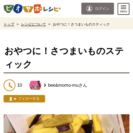
本文へジャンプする。
ページの先頭です。
ログイン
ここからサイト内共通メニューです。
サイト内共通メニューをスキップする
サイト内共通メニューここまで。
ここから現在位置です。
トップ
>
レシピについて
>
おやつに！さつまいものスティック
現在位置ここまで
おやつに！さつまいものステ
ィック
10
bee&momo-mu
さん
フォローする