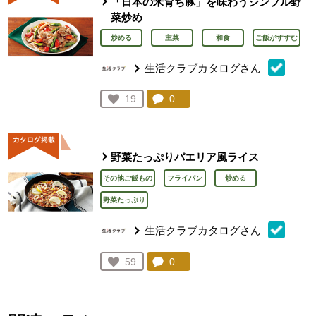
「日本の米育ち豚」を味わうシンプル野
菜炒め
炒める
主菜
和食
ご飯がすすむ
生活クラブカタログさん
コメント：
0
件。コメントを見る。
お気に入り登録：
19
人が登録
野菜たっぷりパエリア風ライス
その他ご飯もの
フライパン
炒める
野菜たっぷり
生活クラブカタログさん
コメント：
0
件。コメントを見る。
お気に入り登録：
59
人が登録