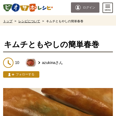
本文へジャンプする。
ページの先頭です。
ログイン
ここからサイト内共通メニューです。
サイト内共通メニューをスキップする
サイト内共通メニューここまで。
ここから現在位置です。
トップ
>
レシピについて
>
キムチともやしの簡単春巻
現在位置ここまで
キムチともやしの簡単春巻
10
azukina
さん
フォローする