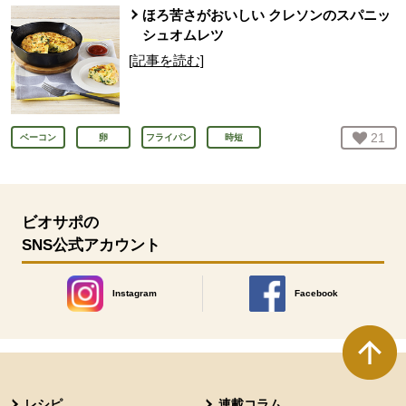
ほろ苦さがおいしい クレソンのスパニッ
シュオムレツ
[記事を読む]
お気
21
人
ベーコン
卵
フライパン
時短
ビオサポの
SNS公式アカウント
Instagram
Facebook
別のウィンドウで開きます。
別のウィンドウで開きます
本文ここまで。
ここから共通フッターメニューです。
レシピ
連載コラム