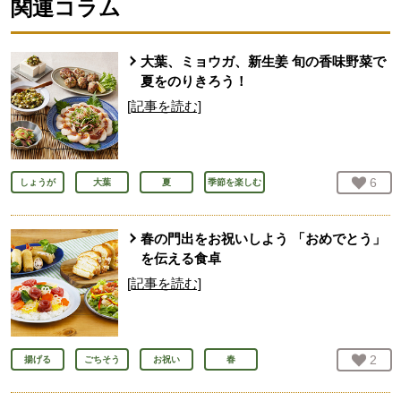
関連コラム
大葉、ミョウガ、新生姜 旬の香味野菜で
夏をのりきろう！
[記事を読む]
お気
6
人
しょうが
大葉
夏
季節を楽しむ
春の門出をお祝いしよう 「おめでとう」
を伝える食卓
[記事を読む]
お気
2
人
揚げる
ごちそう
お祝い
春