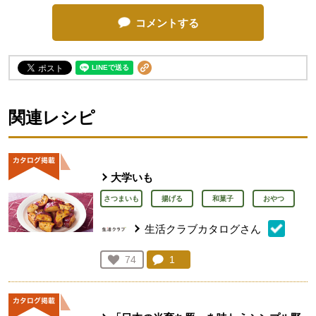
コメントする
関連レシピ
大学いも
さつまいも
揚げる
和菓子
おやつ
生活クラブカタログさん
コメント：
1
件。コメントを見る。
お気に入り登録：
74
人が登録