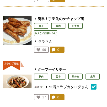
人が登録
簡単！手羽先のケチャップ煮
煮る
鶏肉
お手軽
みんなの投稿レシピ
ララさん
コメント：
0
件。コメントを見る。
お気に入り登録：
99
人が登録
クーブーイリチー
豚肉
昆布
炒める
主菜
生活クラブカタログさん
コメント：
0
件。コメントを見る。
お気に入り登録：
17
人が登録