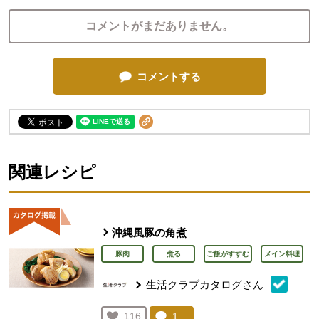
コメントがまだありません。
コメントする
関連レシピ
沖縄風豚の角煮
豚肉
煮る
ご飯がすすむ
メイン料理
生活クラブカタログさん
コメント：
1
件。コメントを見る。
お気に入り登録：
116