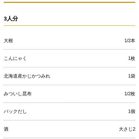
3人分
大根
1/2本
こんにゃく
1枚
北海道産かじかつみれ
1袋
みついし昆布
1/2枚
パックだし
1個
酒
大さじ2