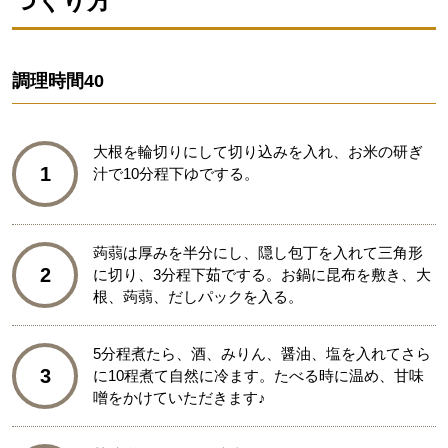
つくり方
調理時間
40
大根を輪切りにして切り込みを入れ、お米の研ぎ
1
汁で10分程下ゆでする。
蒟蒻は厚みを半分にし、隠し包丁を入れて三角形
2
に切り、3分程下茹でする。お鍋に昆布を敷き、大
根、蒟蒻、だしパックを入る。
5分程煮たら、酒、みりん、醤油、塩を入れてさら
3
に10程煮て自然に冷ます。たべる時に温め、甘味
噌をかけていただきます♪