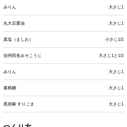
みりん
大さじ1
丸大豆醤油
大さじ1
真塩（ましお）
小さじ1/2
信州田舎みそこうじ
大さじ1と1/2
みりん
大さじ1
素精糖
大さじ1
黒胡麻 すりごま
大さじ1