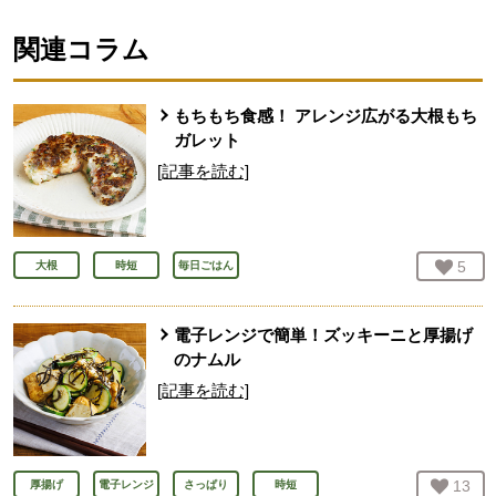
関連コラム
もちもち食感！ アレンジ広がる大根もち
ガレット
[記事を読む]
お気
5
人
大根
時短
毎日ごはん
電子レンジで簡単！ズッキーニと厚揚げ
のナムル
[記事を読む]
お気
13
人
厚揚げ
電子レンジ
さっぱり
時短