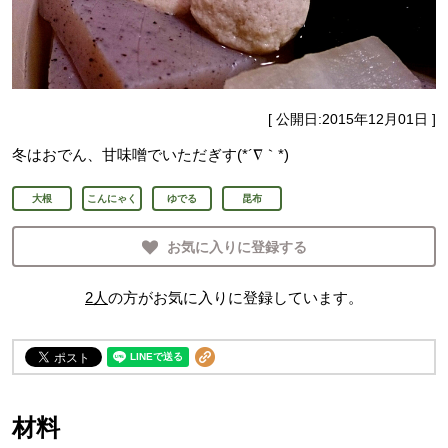
[ 公開日:
2015年12月01日
]
冬はおでん、甘味噌でいただぎす(*´∇｀*)
大根
こんにゃく
ゆでる
昆布
お気に入りに登録する
2
人
の方がお気に入りに登録しています。
材料