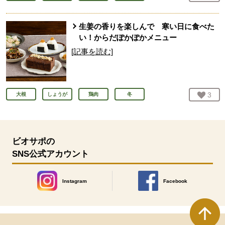
生姜の香りを楽しんで 寒い日に食べた
い！からだぽかぽかメニュー
[記事を読む]
お気
3
人
大根
しょうが
鶏肉
冬
ビオサポの
SNS公式アカウント
Instagram
Facebook
別のウィンドウで開きます。
別のウィンドウで開きます
本文ここまで。
ここから共通フッターメニューです。