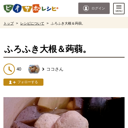
本文へジャンプする。
ページの先頭です。
ログイン
ここからサイト内共通メニューです。
サイト内共通メニューをスキップする
サイト内共通メニューここまで。
ここから現在位置です。
トップ
>
レシピについて
>
ふろふき大根＆蒟蒻。
現在位置ここまで
ふろふき大根＆蒟蒻。
40
ココ
さん
フォローする