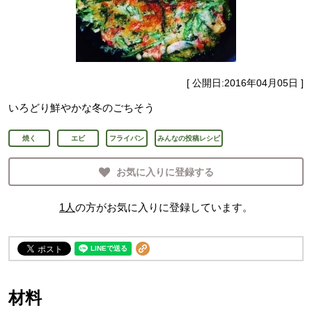
[ 公開日:
2016年04月05日
]
いろどり鮮やかな冬のごちそう
焼く
エビ
フライパン
みんなの投稿レシピ
お気に入りに登録する
1
人
の方がお気に入りに登録しています。
材料