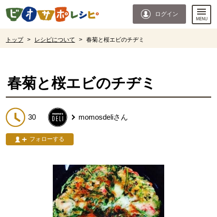
本文へジャンプする。
ページの先頭です。
ログイン
ここからサイト内共通メニューです。
サイト内共通メニューをスキップする
サイト内共通メニューここまで。
ここから現在位置です。
トップ
>
レシピについて
>
春菊と桜エビのチヂミ
現在位置ここまで
春菊と桜エビのチヂミ
30
momosdeli
さん
フォローする