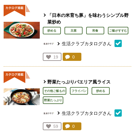
「日本の米育ち豚」を味わうシンプル野
菜炒め
炒める
主菜
和食
ご飯がすすむ
生活クラブカタログさん
コメント：
0
件。コメントを見る。
お気に入り登録：
19
人が登録
野菜たっぷりパエリア風ライス
その他ご飯もの
フライパン
炒める
野菜たっぷり
生活クラブカタログさん
コメント：
0
件。コメントを見る。
お気に入り登録：
59
人が登録