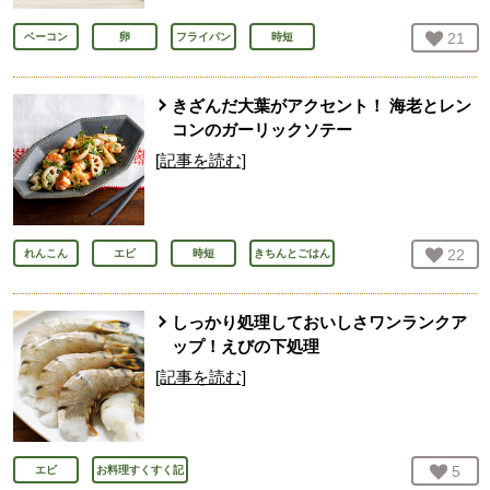
お気
21
人
ベーコン
卵
フライパン
時短
きざんだ大葉がアクセント！ 海老とレン
コンのガーリックソテー
[記事を読む]
お気
22
人
れんこん
エビ
時短
きちんとごはん
しっかり処理しておいしさワンランクア
ップ！えびの下処理
[記事を読む]
お気
5
人
エビ
お料理すくすく記