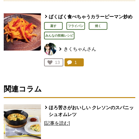
ばくばく食べちゃうカラーピーマン炒め
蒸す
フライパン
焼く
みんなの投稿レシピ
きくちゃんさん
コメント：
1
件。コメントを見る。
お気に入り登録：
13
人が登録
関連コラム
ほろ苦さがおいしい クレソンのスパニッ
シュオムレツ
[記事を読む]