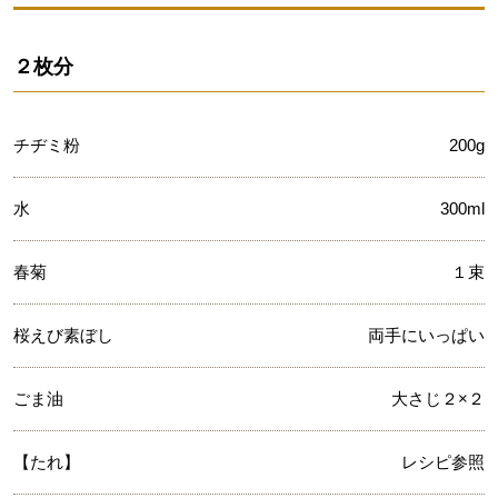
２枚分
チヂミ粉
200g
水
300ml
春菊
１束
桜えび素ぼし
両手にいっぱい
ごま油
大さじ２×２
【たれ】
レシピ参照