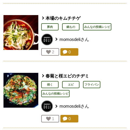
本場のキムチチゲ
豚肉
鍋もの
みんなの投稿レシピ
momosdeli
さん
コメント：
0
件。コメントを見る。
お気に入り登録：
2
人が登録
春菊と桜エビのチヂミ
焼く
エビ
フライパン
みんなの投稿レシピ
momosdeli
さん
コメント：
0
件。コメントを見る。
お気に入り登録：
1
人が登録