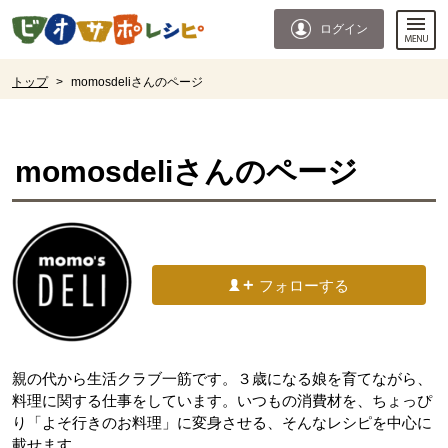
本文へジャンプする。
ページの先頭です。
ログイン
ここからサイト内共通メニューです。
サイト内共通メニューをスキップする
サイト内共通メニューここまで。
ここから現在位置です。
トップ
>
momosdeliさんのページ
現在位置ここまで
momosdeli
さんのページ
フォローする
親の代から生活クラブ一筋です。３歳になる娘を育てながら、
料理に関する仕事をしています。いつもの消費材を、ちょっぴ
り「よそ行きのお料理」に変身させる、そんなレシピを中心に
載せます。