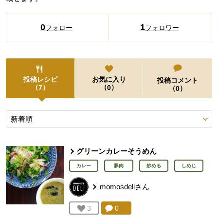
0
1
フォロー
フォロワー
投稿レシピ
お気に入り
投稿コメント
（
）
（
）
7
0
（
）
0
投稿レシピ
グリーンカレーそうめん
カレー
豚肉
炒める
しめじ
momosdeli
さん
コメント：
0
件。コメントを見る。
お気に入り登録：
3
人が登録