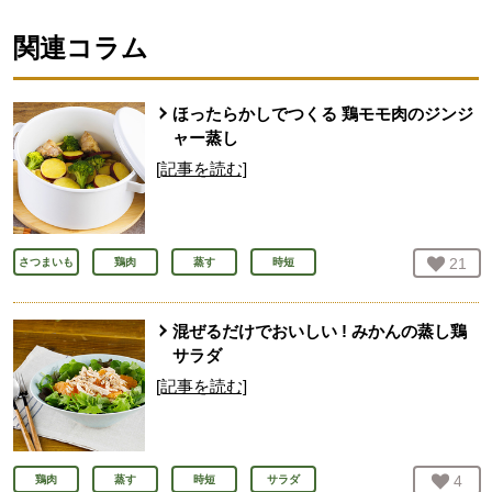
関連コラム
ほったらかしでつくる 鶏モモ肉のジンジ
ャー蒸し
[記事を読む]
お気
21
人
さつまいも
鶏肉
蒸す
時短
混ぜるだけでおいしい ! みかんの蒸し鶏
サラダ
[記事を読む]
お気
4
人
鶏肉
蒸す
時短
サラダ