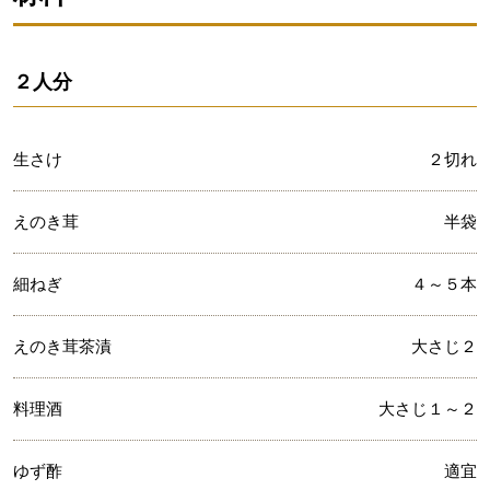
２人分
生さけ
２切れ
えのき茸
半袋
細ねぎ
４～５本
えのき茸茶漬
大さじ２
料理酒
大さじ１～２
ゆず酢
適宜