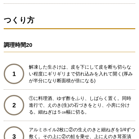
つくり方
調理時間
20
解凍した生さけは、皮を下にして皮を断ち切らな
1
い程度にギリギリまで切れ込みを入れて開く(厚み
が半分になり断面積が倍になる)
①に料理酒、ゆず酢をふり、しばらく置く。同時
2
進行で、えのき(生)の石づきをとり、小房に分け
る。細ねぎは５㎝幅に切る。
アルミホイル2枚に②の生えのきと細ねぎを1/4ずつ
3
敷く。その上に②の鮭を乗せ、上にえのき茸茶漬