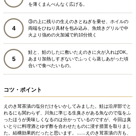
を薄くまんべんなく広げる。
③の上に残りの生えのきとねぎを乗せ、ホイルの
4
両端をひねり具材を包み込み、魚焼きグリルで中
火より強めの火加減で約10分焼く
鮭と、鮭のしたに敷いたえのきに火が入ればOK。
5
あまり加熱しすぎないでふっくら蒸しあがった頃
合いで食べたいもの。
コツ・ポイント
えのき茸茶漬の塩分だけをいかしてみました。鮭は沿岸部でと
れるにも関わらず、川魚に準じる生臭さがある魚なので塩をふ
ったほうが美味しくなるのは分かっているのですが、今回は臭
いとりに料理酒とゆず酢を合わせたものに浸す措置を取りまし
た。結構効果的だったと思います。……えのき茸茶漬の方も、