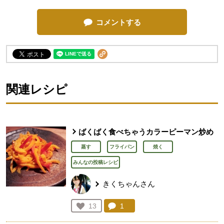
コメントする
関連レシピ
ばくばく食べちゃうカラーピーマン炒め
蒸す
フライパン
焼く
みんなの投稿レシピ
きくちゃんさん
コメント：
1
件。コメントを見る。
お気に入り登録：
13
人が登録