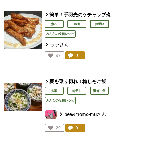
簡単！手羽先のケチャップ煮
煮る
鶏肉
お手軽
みんなの投稿レシピ
ララさん
コメント：
0
件。コメントを見る。
お気に入り登録：
99
人が登録
夏を乗り切れ！梅しそご飯
大葉
梅干し
混ぜご飯
みんなの投稿レシピ
bee&momo-muさん
コメント：
0
件。コメントを見る。
お気に入り登録：
20
人が登録