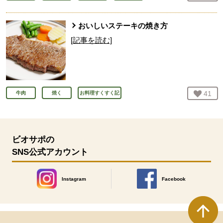
おいしいステーキの焼き方
[記事を読む]
お気
41
人
牛肉
焼く
お料理すくすく記
ビオサポの
SNS公式アカウント
Instagram
Facebook
別のウィンドウで開きます。
別のウィンドウで開きます
本文ここまで。
ここから共通フッターメニューです。