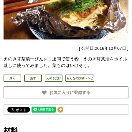
[ 公開日:
2016年10月07日
]
えのき茸茶漬一びんを１週間で使う⑥ えのき茸茶漬をホイル
蒸しに使ってみました。葉ものはいけそう。
焼く
蒸す
えのきだけ
みんなの投稿レシピ
お気に入りに登録する
材料