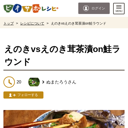
本文へジャンプする。
ページの先頭です。
ログイン
ここからサイト内共通メニューです。
サイト内共通メニューをスキップする
サイト内共通メニューここまで。
ここから現在位置です。
トップ
>
レシピについて
>
えのきvsえのき茸茶漬on鮭ラウンド
現在位置ここまで
えのきvsえのき茸茶漬on鮭ラ
ウンド
20
ぬまたろう
さん
フォローする