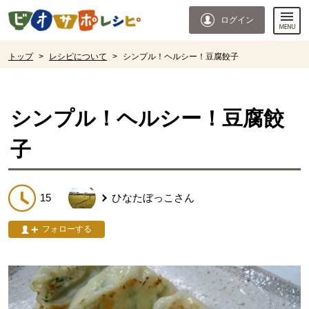
本文へジャンプする。
ページの先頭です。
ログイン
ここからサイト内共通メニューです。
サイト内共通メニューをスキップする
サイト内共通メニューここまで。
ここから現在位置です。
トップ
>
レシピについて
>
シンプル！ヘルシー！豆腐餃子
現在位置ここまで
シンプル！ヘルシー！豆腐餃
子
15
ひなたぼっこ
さん
フォローする