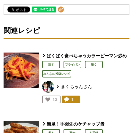
関連レシピ
ばくばく食べちゃうカラーピーマン炒め
蒸す
フライパン
焼く
みんなの投稿レシピ
きくちゃんさん
コメント：
1
件。コメントを見る。
お気に入り登録：
13
人が登録
簡単！手羽先のケチャップ煮
煮る
鶏肉
お手軽