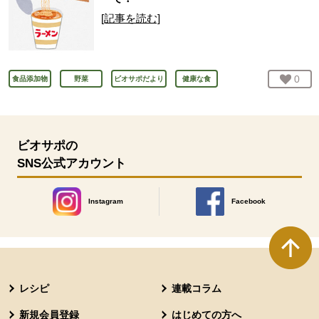
[記事を読む]
お気
0
人
食品添加物
野菜
ビオサポだより
健康な食
ビオサポの
SNS公式アカウント
Instagram
Facebook
別のウィンドウで開きます。
別のウィンドウで開きます
本文ここまで。
ここから共通フッターメニューです。
レシピ
連載コラム
新規会員登録
はじめての方へ