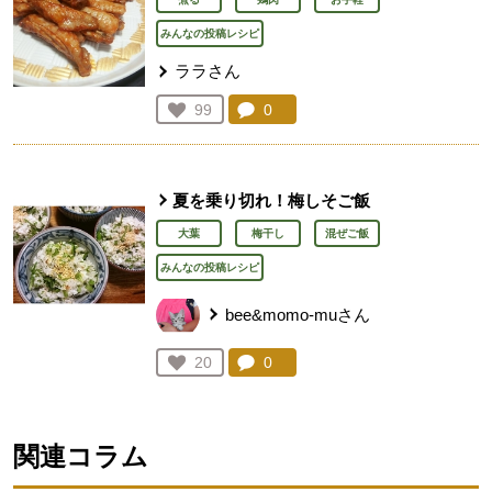
みんなの投稿レシピ
ララさん
コメント：
0
件。コメントを見る。
お気に入り登録：
99
人が登録
夏を乗り切れ！梅しそご飯
大葉
梅干し
混ぜご飯
みんなの投稿レシピ
bee&momo-muさん
コメント：
0
件。コメントを見る。
お気に入り登録：
20
人が登録
関連コラム