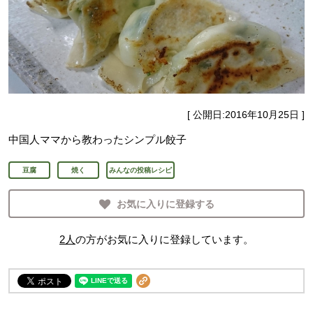
[ 公開日:
2016年10月25日
]
中国人ママから教わったシンプル餃子
豆腐
焼く
みんなの投稿レシピ
お気に入りに登録する
2
人
の方がお気に入りに登録しています。