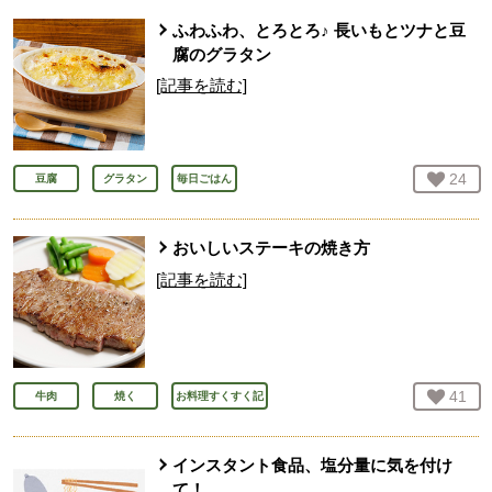
ふわふわ、とろとろ♪ 長いもとツナと豆
腐のグラタン
[記事を読む]
お気
24
人
豆腐
グラタン
毎日ごはん
おいしいステーキの焼き方
[記事を読む]
お気
41
人
牛肉
焼く
お料理すくすく記
インスタント食品、塩分量に気を付け
て！