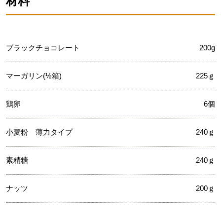
材料
ブラックチョコレート
200g
マーガリン(½箱)
225ｇ
鶏卵
6個
小麦粉 薄力タイプ
240ｇ
素精糖
240ｇ
ナッツ
200ｇ