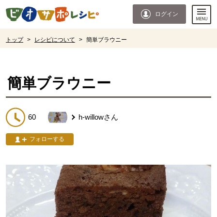
本文へジャンプする。
ページの先頭です。
ログイン
ここからサイト内共通メニューです。
サイト内共通メニューをスキップする
サイト内共通メニューここまで。
ここから現在位置です。
トップ
>
レシピについて
>
簡単ブラウニー
現在位置ここまで
簡単ブラウニー
60
h-willow
さん
フォローする