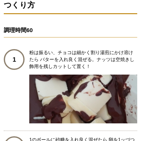
つくり方
調理時間
60
粉は振るい、チョコは細かく割り湯煎にかけ溶け
1
たら バターを入れ良く混ぜる。ナッツは空焼きし
飾用を残しカットして置く！
1のボールに砂糖を入れ良く混ぜたら 卵を1ッづつ