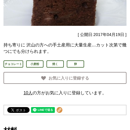
[ 公開日:
2017年04月19日
]
持ち寄りに 沢山の方への手土産用に大量生産…カット次第で幾
つにでも分けられます。
チョコレート
小麦粉
焼く
卵
お気に入りに登録する
10
人
の方がお気に入りに登録しています。