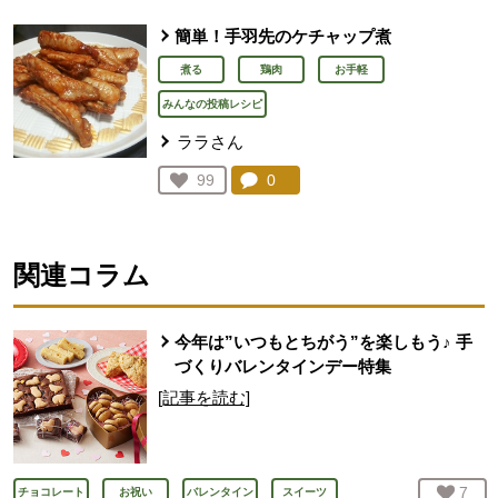
簡単！手羽先のケチャップ煮
煮る
鶏肉
お手軽
みんなの投稿レシピ
ララさん
コメント：
0
件。コメントを見る。
お気に入り登録：
99
人が登録
関連コラム
今年は”いつもとちがう”を楽しもう♪ 手
づくりバレンタインデー特集
[記事を読む]
お気
7
人
チョコレート
お祝い
バレンタイン
スイーツ