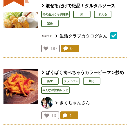
混ぜるだけで絶品！タルタルソース
その他おうち調味料
卵
和える
定番
生活クラブカタログさん
コメント：
0
件。コメントを見る。
お気に入り登録：
197
人が登録
ばくばく食べちゃうカラーピーマン炒め
蒸す
フライパン
焼く
みんなの投稿レシピ
きくちゃんさん
コメント：
1
件。コメントを見る。
お気に入り登録：
13
人が登録