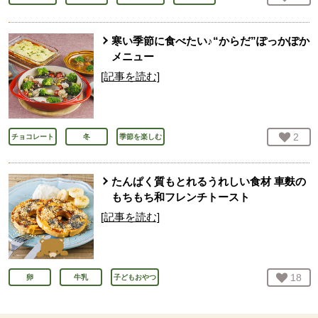
寒い季節に食べたい♪“からだ”ぽっかぽか
メニュー
[記事を読む]
お気
2
人
チョコレート
冬
季節を楽しむ
たんぱく質もとれるうれしい食材 車麩の
もちもち和フレンチトースト
[記事を読む]
お気
18
人
卵
牛乳
子どもおやつ