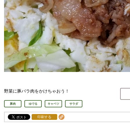
野菜に豚バラ肉をかけちゃおう！
豚肉
ゆでる
キャベツ
サラダ
印刷する