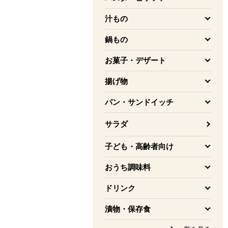
を開く
汁もの
を開く
鍋もの
を開く
お菓子・デザート
を開く
揚げ物
を開く
パン・サンドイッチ
を開く
サラダ
子ども・高齢者向け
を開く
おうち調味料
を開く
ドリンク
を開く
漬物・保存食
を開く