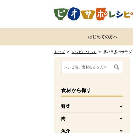
本文へジャンプする。
ページの先頭です。
ここからサイト内共通メニューです。
サイト内共通メニューをスキップする
はじめての方へ
サイト内共通メニューここまで。
ここから現在位置です。
現在位置ここまで
トップ
>
レシピについて
>
豚バラ煮のサラダ
ここから消費材検索メニューです。
消費材検索メニューここまで。
ここから本文です。
食材
から探す
野菜
を開く
肉
を開く
魚介