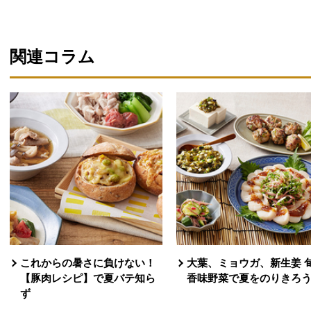
関連コラム
これからの暑さに負けない！
大葉、ミョウガ、新生姜 
【豚肉レシピ】で夏バテ知ら
香味野菜で夏をのりきろ
ず