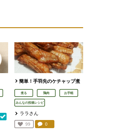
簡単！手羽先のケチャップ煮
煮る
鶏肉
お手軽
みんなの投稿レシピ
ララさん
コメント：
0
件。コメントを見る。
お気に入り登録：
99
人が登録
を見る。