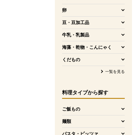
を開く
卵
を開く
豆・豆加工品
を開く
牛乳・乳製品
を開く
海藻・乾物・こんにゃく
を開く
くだもの
を開く
一覧を見る
料理タイプ
から探す
ご飯もの
を開く
麺類
を開く
パスタ・ピッツァ