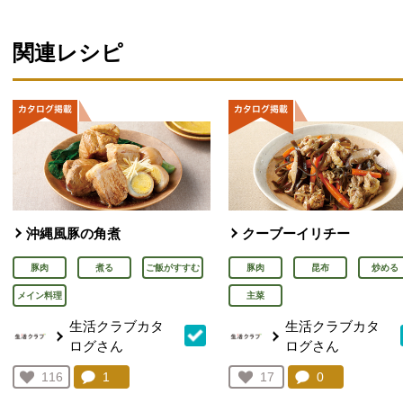
関連レシピ
沖縄風豚の角煮
クーブーイリチー
豚肉
煮る
ご飯がすすむ
豚肉
昆布
炒める
メイン料理
主菜
生活クラブカタ
生活クラブカタ
ログさん
ログさん
コメント：
1
件。コメントを見る。
コメント：
0
件。コメント
お気に入り登録：
116
お気に入り登録：
17
人が登録
人が登録