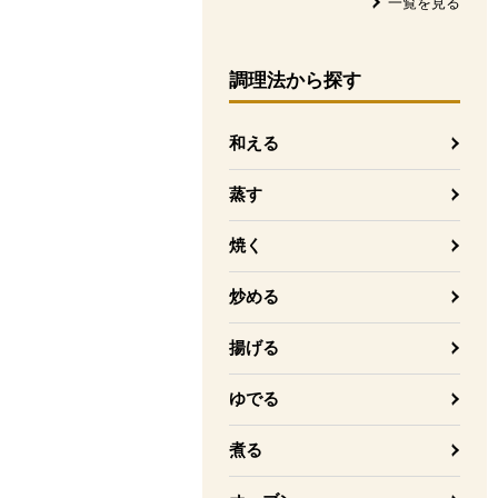
一覧を見る
調理法
から探す
和える
蒸す
焼く
炒める
揚げる
ゆでる
煮る