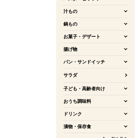
を開く
汁もの
を開く
鍋もの
を開く
お菓子・デザート
を開く
揚げ物
を開く
パン・サンドイッチ
を開く
サラダ
子ども・高齢者向け
を開く
おうち調味料
を開く
ドリンク
を開く
漬物・保存食
を開く