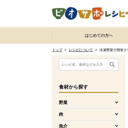
本文へジャンプする。
ページの先頭です。
ここからサイト内共通メニューです。
サイト内共通メニューをスキップする
はじめての方へ
サイト内共通メニューここまで。
ここから現在位置です。
現在位置ここまで
トップ
>
レシピについて
>
冷凍野菜で簡単ク
ここから消費材検索メニューです。
消費材検索メニューここまで。
ここから本文です。
食材
から探す
野菜
を開く
肉
を開く
魚介