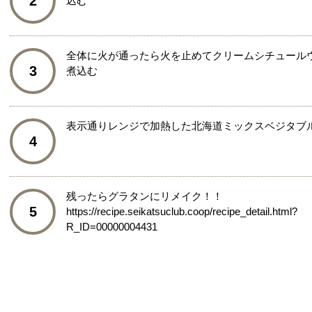
2
込む
全体に火が通ったら火を止めてクリームシチュール
3
煮込む
表示通りレンジで加熱した北海道ミックスベジタブ
4
残ったらグラタンにリメイク！！
5
https://recipe.seikatsuclub.coop/recipe_detail.html?
R_ID=00000004431