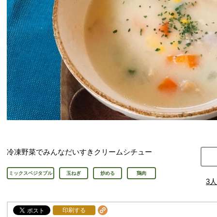
冷凍野菜でみんなだいすきクリームシチュー
ミックスベジタブル
玉ねぎ
炒める
鶏肉
3
人
印刷する