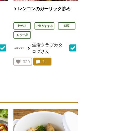
レンコンのガーリック炒め
炒める
ご飯がすすむ
副菜
もう一品
生活クラブカタ
ログさん
を見る。
コメント：
1
件。コメントを見る。
お気に入り登録：
329
人が登録