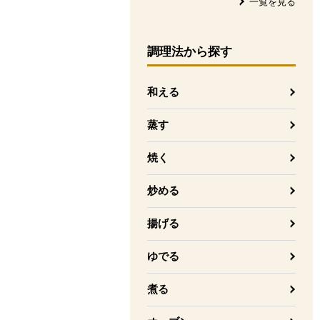
一覧を見る
調理法
から探す
和える
蒸す
焼く
炒める
揚げる
ゆでる
煮る