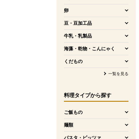
を開く
卵
を開く
豆・豆加工品
を開く
牛乳・乳製品
を開く
海藻・乾物・こんにゃく
を開く
くだもの
を開く
一覧を見る
料理タイプ
から探す
ご飯もの
を開く
麺類
を開く
パスタ・ピッツァ