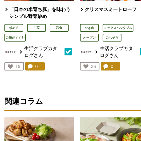
「日本の米育ち豚」を味わう
クリスマスミートローフ
シンプル野菜炒め
炒める
主菜
和食
ひき肉
ミックスベジタブル
ご飯がすすむ
オーブン
ごちそう
生活クラブカタ
生活クラブカタ
ログさん
ログさん
コメント：
0
件。コメントを見る。
コメント：
0
件。コメント
お気に入り登録：
19
お気に入り登録：
36
人が登録
人が登録
関連コラム