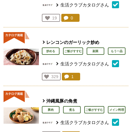
生活クラブカタログさん
コメント：
0
件。コメントを見る。
お気に入り登録：
19
人が登録
レンコンのガーリック炒め
炒める
ご飯がすすむ
副菜
もう一品
生活クラブカタログさん
コメント：
1
件。コメントを見る。
お気に入り登録：
329
人が登録
沖縄風豚の角煮
豚肉
煮る
ご飯がすすむ
メイン料理
生活クラブカタログさん