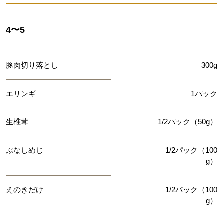
4〜5
豚肉切り落とし
300g
エリンギ
1パック
生椎茸
1/2パック（50g）
ぶなしめじ
1/2パック（100
g）
えのきだけ
1/2パック（100
g）