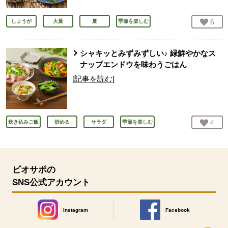
お気
6
人
しょうが
大葉
夏
季節を楽しむ
シャキッとみずみずしい♪ 緑鮮やかなス
ナップエンドウを味わうごはん
[記事を読む]
お気
4
人
炊き込みご飯
炒める
サラダ
季節を楽しむ
ビオサポの
SNS公式アカウント
Instagram
Facebook
別のウィンドウで開きます。
別のウィンドウで開きます