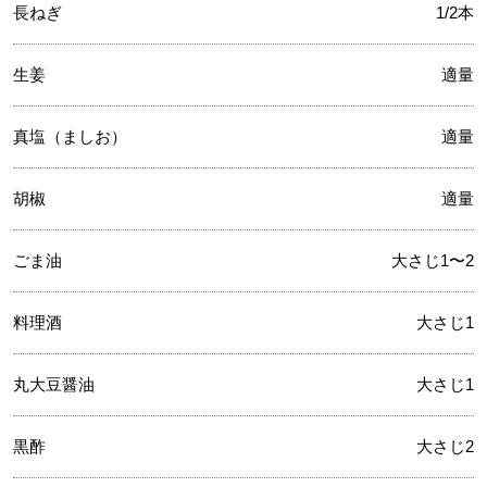
長ねぎ
1/2本
生姜
適量
真塩（ましお）
適量
胡椒
適量
ごま油
大さじ1〜2
料理酒
大さじ1
丸大豆醤油
大さじ1
黒酢
大さじ2