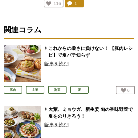
コメント：
1
件。コメントを見る。
お気に入り登録：
116
人が登録
関連コラム
これからの暑さに負けない！ 【豚肉レシ
ピ】で夏バテ知らず
[記事を読む]
お気
6
人
豚肉
主菜
副菜
夏
大葉、ミョウガ、新生姜 旬の香味野菜で
夏をのりきろう！
[記事を読む]