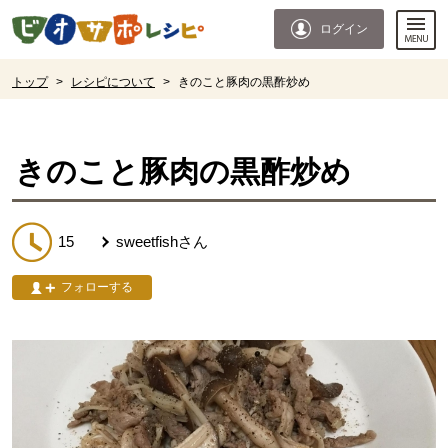
本文へジャンプする。
ページの先頭です。
ログイン
ここからサイト内共通メニューです。
サイト内共通メニューをスキップする
サイト内共通メニューここまで。
ここから現在位置です。
トップ
>
レシピについて
>
きのこと豚肉の黒酢炒め
現在位置ここまで
きのこと豚肉の黒酢炒め
15
sweetfish
さん
フォローする