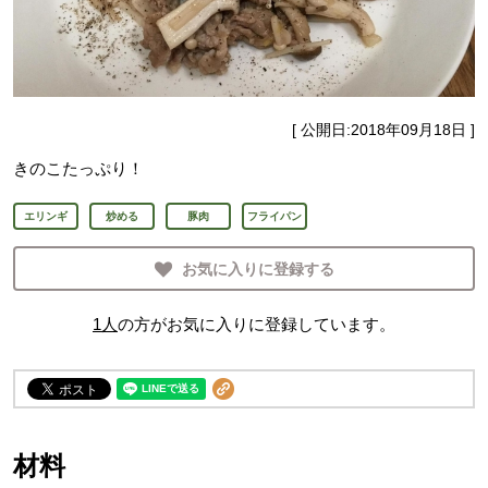
[ 公開日:
2018年09月18日
]
きのこたっぷり！
エリンギ
炒める
豚肉
フライパン
お気に入りに登録する
1
人
の方がお気に入りに登録しています。
材料