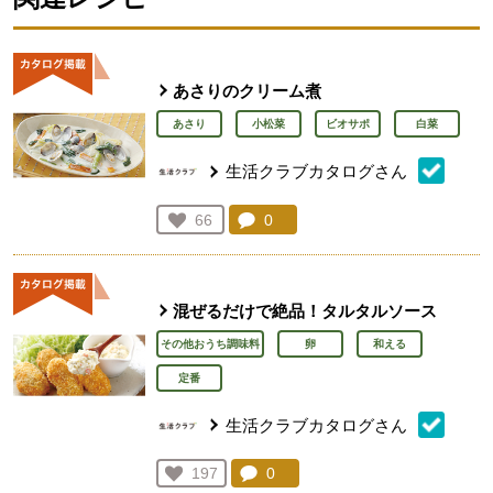
あさりのクリーム煮
あさり
小松菜
ビオサポ
白菜
生活クラブカタログさん
コメント：
0
件。コメントを見る。
お気に入り登録：
66
人が登録
混ぜるだけで絶品！タルタルソース
その他おうち調味料
卵
和える
定番
生活クラブカタログさん
コメント：
0
件。コメントを見る。
お気に入り登録：
197
人が登録