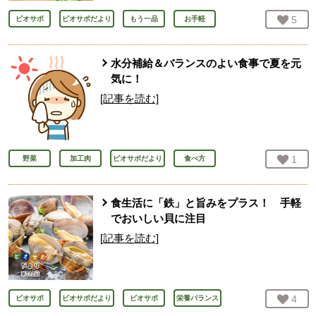
お気
5
人
ビオサポ
ビオサポだより
もう一品
お手軽
水分補給＆バランスのよい食事で夏を元
気に！
[記事を読む]
お気
1
人
野菜
加工肉
ビオサポだより
食べ方
食生活に「鉄」と旨みをプラス！ 手軽
でおいしい貝に注目
[記事を読む]
お気
4
人
ビオサポ
ビオサポだより
ビオサポ
栄養バランス