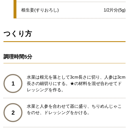
★
根生姜(すりおろし)
1/2片分(5g)
つくり方
調理時間
5分
水菜は根元を落として3cm長さに切り、人参は3cm
1
長さの細切りにする。★の材料を混ぜ合わせてド
レッシングを作る。
水菜と人参を合わせて器に盛り、ちりめんじゃこ
2
をのせ、ドレッシングをかける。