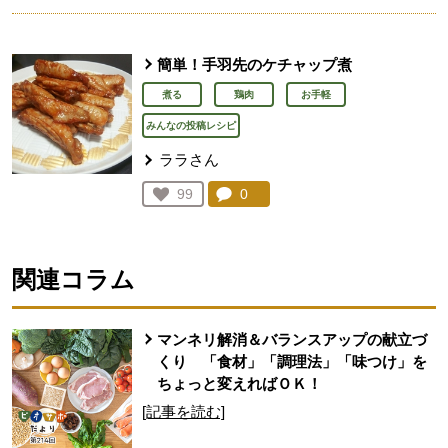
簡単！手羽先のケチャップ煮
煮る
鶏肉
お手軽
みんなの投稿レシピ
ララさん
コメント：
0
件。コメントを見る。
お気に入り登録：
99
人が登録
関連コラム
マンネリ解消＆バランスアップの献立づ
くり 「食材」「調理法」「味つけ」を
ちょっと変えればＯＫ！
[記事を読む]