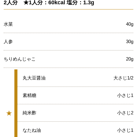
2人分 ★1人分：60kcal 塩分：1.3g
水菜
40g
人参
30g
ちりめんじゃこ
20g
★
丸大豆醤油
大さじ1/2
★
素精糖
小さじ1
★
★
純米酢
小さじ2
グループ
★
なたね油
小さじ1