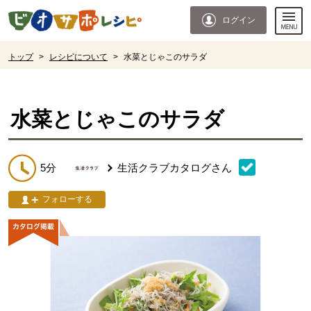
本文へジャンプする。
ページの先頭です。
ログイン
ここからサイト内共通メニューです。
サイト内共通メニューをスキップする
サイト内共通メニューここまで。
ここから現在位置です。
トップ
>
レシピについて
>
水菜とじゃこのサラダ
現在位置ここまで
水菜とじゃこのサラダ
5分
生活クラブカタログ
さん
フォローする