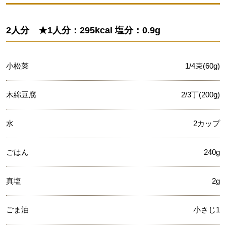
2人分 ★1人分：295kcal 塩分：0.9g
小松菜
1/4束(60g)
木綿豆腐
2/3丁(200g)
水
2カップ
ごはん
240g
真塩
2g
ごま油
小さじ1