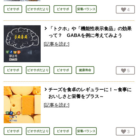
お気
4
人
ビオサポ
ビオサポだより
ビオサポ
栄養バランス
「トクホ」や「機能性表示食品」の効果
って？ GABAを例に考えてみよう
[記事を読む]
お気
5
人
ビオサポ
ビオサポだより
ビオサポ
健康寿命
チーズを食卓のレギュラーに！～食事に
おいしさと栄養をプラス～
[記事を読む]
お気
3
人
ビオサポ
ビオサポだより
ビオサポ
栄養バランス