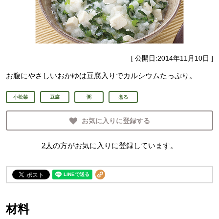
[ 公開日:
2014年11月10日
]
お腹にやさしいおかゆは豆腐入りでカルシウムたっぷり。
小松菜
豆腐
粥
煮る
お気に入りに登録する
2
人
の方がお気に入りに登録しています。
材料