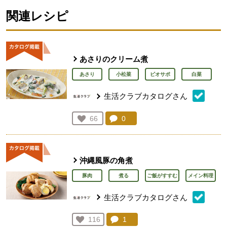
関連レシピ
あさりのクリーム煮
あさり
小松菜
ビオサポ
白菜
生活クラブカタログさん
コメント：
0
件。コメントを見る。
お気に入り登録：
66
人が登録
沖縄風豚の角煮
豚肉
煮る
ご飯がすすむ
メイン料理
生活クラブカタログさん
コメント：
1
件。コメントを見る。
お気に入り登録：
116
人が登録