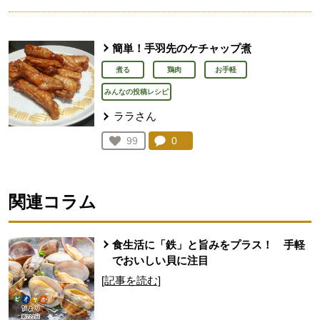
簡単！手羽先のケチャップ煮
煮る
鶏肉
お手軽
みんなの投稿レシピ
ララさん
コメント：
0
件。コメントを見る。
お気に入り登録：
99
人が登録
関連コラム
食生活に「鉄」と旨みをプラス！ 手軽
でおいしい貝に注目
[記事を読む]