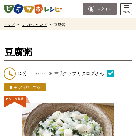
本文へジャンプする。
ページの先頭です。
ログイン
ここからサイト内共通メニューです。
サイト内共通メニューをスキップする
サイト内共通メニューここまで。
ここから現在位置です。
トップ
>
レシピについて
>
豆腐粥
現在位置ここまで
豆腐粥
15分
生活クラブカタログ
さん
フォローする