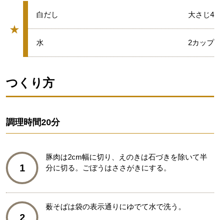
★
白だし
大さじ4
★
グループ
★
水
2カップ
つくり方
調理時間
20分
豚肉は2cm幅に切り、えのきは石づきを除いて半
1
分に切る。ごぼうはささがきにする。
薮そばは袋の表示通りにゆでて水で洗う。
2