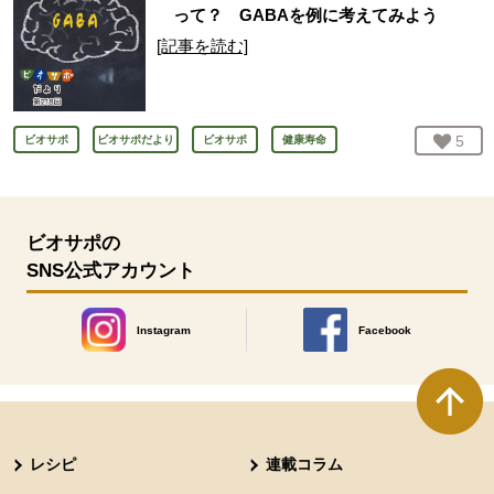
って？ GABAを例に考えてみよう
[記事を読む]
お気
5
人
ビオサポ
ビオサポだより
ビオサポ
健康寿命
ビオサポの
SNS公式アカウント
Instagram
Facebook
別のウィンドウで開きます。
別のウィンドウで開きます
本文ここまで。
ここから共通フッターメニューです。
レシピ
連載コラム