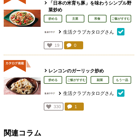
「日本の米育ち豚」を味わうシンプル野
菜炒め
炒める
主菜
和食
ご飯がすすむ
生活クラブカタログさん
コメント：
0
件。コメントを見る。
お気に入り登録：
19
人が登録
レンコンのガーリック炒め
炒める
ご飯がすすむ
副菜
もう一品
生活クラブカタログさん
コメント：
1
件。コメントを見る。
お気に入り登録：
330
人が登録
関連コラム