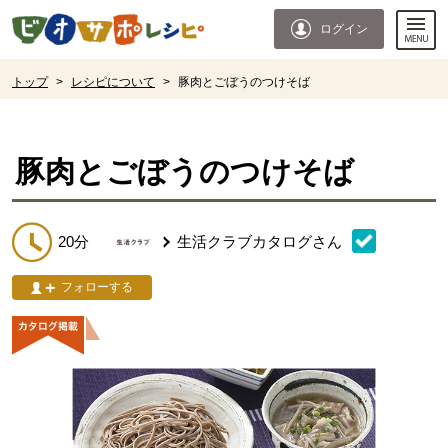
本文へジャンプする。
ページの先頭です。
ログイン
ここからサイト内共通メニューです。
サイト内共通メニューをスキップする
サイト内共通メニューここまで。
ここから現在位置です。
トップ
>
レシピについて
>
豚肉とごぼうのつけそば
現在位置ここまで
豚肉とごぼうのつけそば
20分
生活クラブカタログ
さん
フォローする