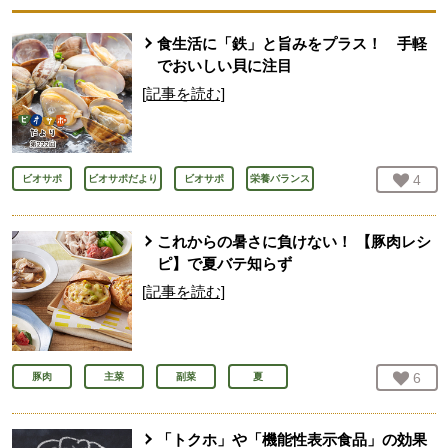
食生活に「鉄」と旨みをプラス！ 手軽
でおいしい貝に注目
[記事を読む]
お気
4
人
ビオサポ
ビオサポだより
ビオサポ
栄養バランス
これからの暑さに負けない！ 【豚肉レシ
ピ】で夏バテ知らず
[記事を読む]
お気
6
人
豚肉
主菜
副菜
夏
「トクホ」や「機能性表示食品」の効果