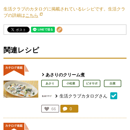
生活クラブのカタログに掲載されているレシピです。生活クラ
ブの詳細は
こちら
別のウィンドウで開きます。
関連レシピ
あさりのクリーム煮
あさり
小松菜
ビオサポ
白菜
生活クラブカタログさん
コメント：
0
件。コメントを見る。
お気に入り登録：
66
人が登録