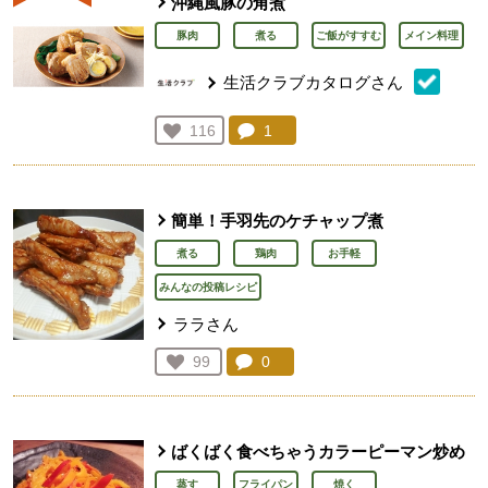
沖縄風豚の角煮
豚肉
煮る
ご飯がすすむ
メイン料理
生活クラブカタログさん
コメント：
1
件。コメントを見る。
お気に入り登録：
116
人が登録
簡単！手羽先のケチャップ煮
煮る
鶏肉
お手軽
みんなの投稿レシピ
ララさん
コメント：
0
件。コメントを見る。
お気に入り登録：
99
人が登録
ばくばく食べちゃうカラーピーマン炒め
蒸す
フライパン
焼く