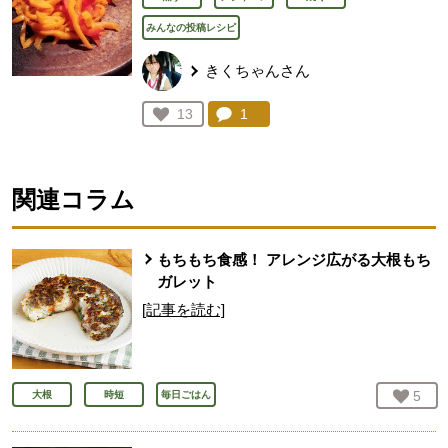
みんなの投稿レシピ
きくちゃんさん
コメント：
1
件。コメントを見る。
お気に入り登録：
13
人が登録
関連コラム
もちもち食感！ アレンジ広がる大根もち
ガレット
[記事を読む]
お気
5
人
大根
時短
毎日ごはん