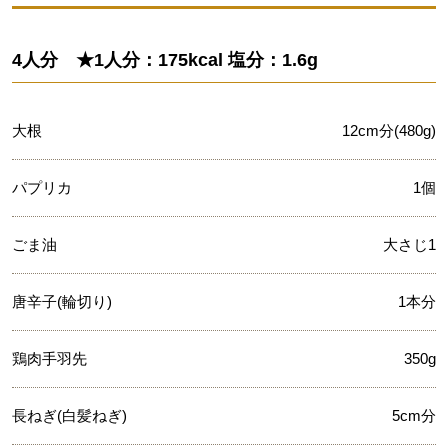
4人分 ★1人分：175kcal 塩分：1.6g
大根
12cm分(480g)
パプリカ
1個
ごま油
大さじ1
唐辛子(輪切り)
1本分
鶏肉手羽先
350g
長ねぎ(白髪ねぎ)
5cm分