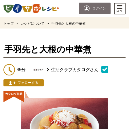
本文へジャンプする。
ページの先頭です。
ログイン
ここからサイト内共通メニューです。
サイト内共通メニューをスキップする
サイト内共通メニューここまで。
ここから現在位置です。
トップ
>
レシピについて
>
手羽先と大根の中華煮
現在位置ここまで
手羽先と大根の中華煮
45分
生活クラブカタログ
さん
フォローする