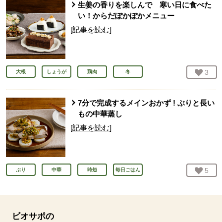
生姜の香りを楽しんで 寒い日に食べた
い！からだぽかぽかメニュー
[記事を読む]
お気
3
人
大根
しょうが
鶏肉
冬
7分で完成するメインおかず ! ぶりと長い
もの中華蒸し
[記事を読む]
お気
5
人
ぶり
中華
時短
毎日ごはん
ビオサポの