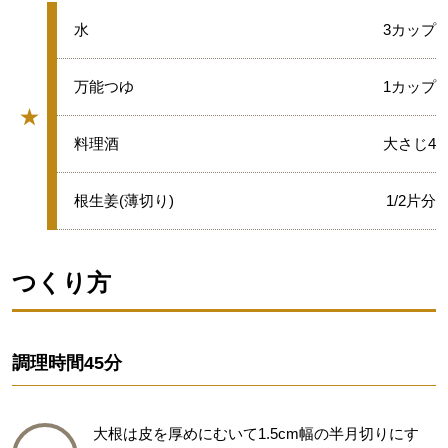
★
水
3カップ
★
万能つゆ
1カップ
★
グループ
★
料理酒
大さじ4
★
根生姜(薄切り)
1/2片分
つくり方
調理時間
45分
大根は皮を厚めにむいて1.5cm幅の半月切りにす