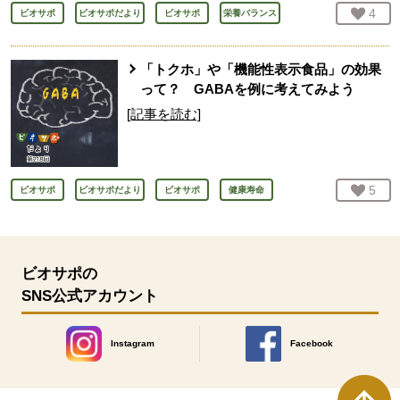
お気
4
人
ビオサポ
ビオサポだより
ビオサポ
栄養バランス
「トクホ」や「機能性表示食品」の効果
って？ GABAを例に考えてみよう
[記事を読む]
お気
5
人
ビオサポ
ビオサポだより
ビオサポ
健康寿命
ビオサポの
SNS公式アカウント
Instagram
Facebook
別のウィンドウで開きます。
別のウィンドウで開きます