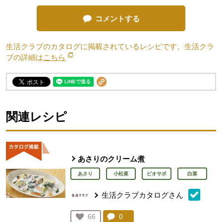
コメントする
生活クラブのカタログに掲載されているレシピです。生活クラ
ブの詳細は
こちら
別のウィンドウで開きます。
関連レシピ
あさりのクリーム煮
あさり
小松菜
ビオサポ
白菜
生活クラブカタログさん
コメント：
0
件。コメントを見る。
お気に入り登録：
66