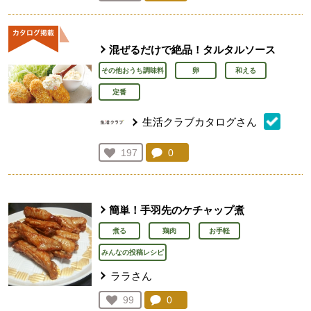
人が登録
混ぜるだけで絶品！タルタルソース
その他おうち調味料
卵
和える
定番
生活クラブカタログさん
コメント：
0
件。コメントを見る。
お気に入り登録：
197
人が登録
簡単！手羽先のケチャップ煮
煮る
鶏肉
お手軽
みんなの投稿レシピ
ララさん
コメント：
0
件。コメントを見る。
お気に入り登録：
99
人が登録