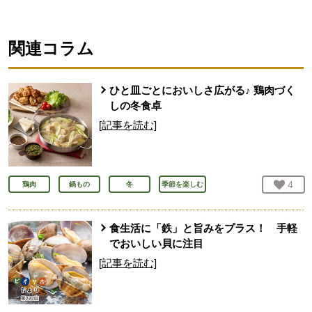
関連コラム
ひと皿ごとにおいしさ広がる♪ 鶏肉づく
しの冬食卓
[記事を読む]
お気
4
人
鶏肉
鍋もの
冬
季節を楽しむ
食生活に「鉄」と旨みをプラス！ 手軽
でおいしい貝に注目
[記事を読む]