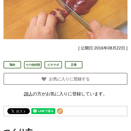
[ 公開日:
2016年08月22日
]
鶏肉
その他肉類
ビオサポ
定番
お気に入りに登録する
28
人
の方がお気に入りに登録しています。