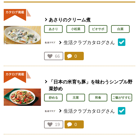
あさりのクリーム煮
あさり
小松菜
ビオサポ
白菜
生活クラブカタログさん
コメント：
0
件。コメントを見る。
お気に入り登録：
66
人が登録
「日本の米育ち豚」を味わうシンプル野
菜炒め
炒める
主菜
和食
ご飯がすすむ
生活クラブカタログさん
コメント：
0
件。コメントを見る。
お気に入り登録：
19
人が登録