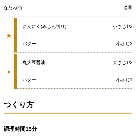
なたね油
適量
★
にんにく(みじん切り)
小さじ1/2
★
グループ
★
バター
小さじ2
●
丸大豆醤油
大さじ1/2
●
グループ
●
バター
小さじ1
つくり方
調理時間
15分