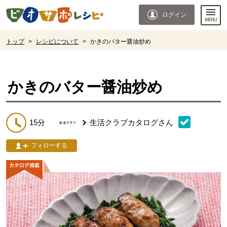
本文へジャンプする。
ページの先頭です。
ログイン
ここからサイト内共通メニューです。
サイト内共通メニューをスキップする
サイト内共通メニューここまで。
ここから現在位置です。
トップ
>
レシピについて
>
かきのバター醤油炒め
現在位置ここまで
かきのバター醤油炒め
15分
生活クラブカタログ
さん
フォローする