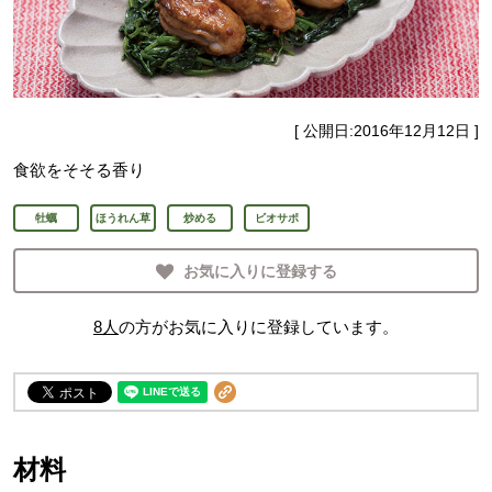
[ 公開日:
2016年12月12日
]
食欲をそそる香り
牡蠣
ほうれん草
炒める
ビオサポ
お気に入りに登録する
8
人
の方がお気に入りに登録しています。
材料