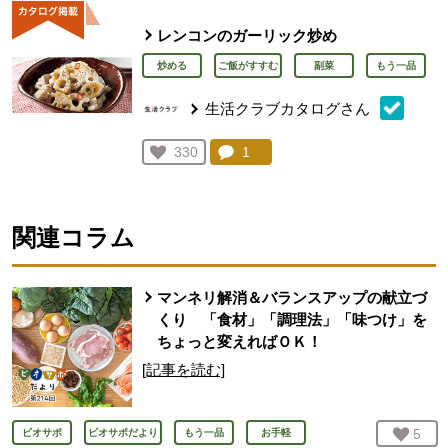
レンコンのガーリック炒め
炒める
ご飯がすすむ
副菜
もう一品
生活クラブカタログさん
コメント：
1
件。コメントを見る。
お気に入り登録：
330
人が登録
関連コラム
マンネリ解消＆バランスアップの献立づ
くり 「食材」「調理法」「味つけ」を
ちょっと変えればＯＫ！
[記事を読む]
お気
5
人
ビオサポ
ビオサポだより
もう一品
お手軽