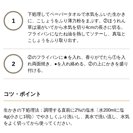
下処理してペーパータオルで水気をふいた生かき
1
に、こしょうをふり薄力粉をまぶす。②ほうれん
草は湯がいてから水気を切り4cmの長さに切る。
フライパンになたね油を熱してソテーし、真塩と
こしょうをふり取り出す。
②のフライパンに★を入れ、香りがでたら①を入
2
れ両面焼き、●を入れ絡める。②の上にかきを盛り
付ける。
コツ・ポイント
生かきの下処理法：調理する直前に2%の塩水〔水200mlに塩
4g(小さじ1弱)〕でやさしくふり洗いし、真水で洗い流し、水気
をよく切ってから使ってください。