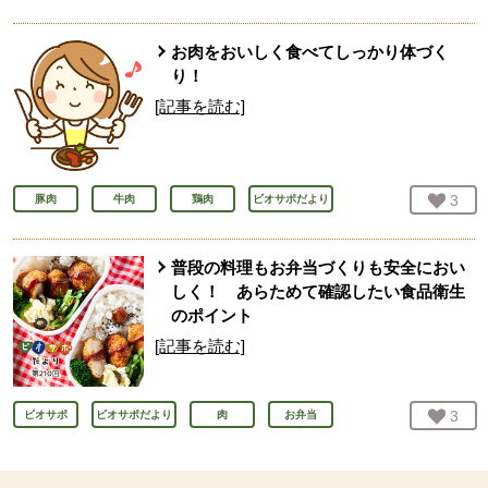
お肉をおいしく食べてしっかり体づく
り！
[記事を読む]
お気
3
人
豚肉
牛肉
鶏肉
ビオサポだより
普段の料理もお弁当づくりも安全におい
しく！ あらためて確認したい食品衛生
のポイント
[記事を読む]
お気
3
人
ビオサポ
ビオサポだより
肉
お弁当