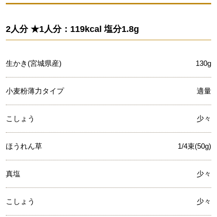
2人分 ★1人分：119kcal 塩分1.8g
生かき(宮城県産)
130g
小麦粉薄力タイプ
適量
こしょう
少々
ほうれん草
1/4束(50g)
真塩
少々
こしょう
少々