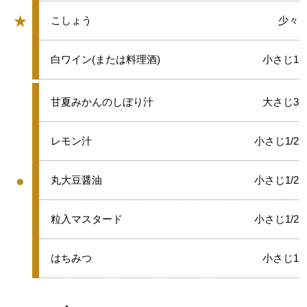
★
★
こしょう
少々
グループ
★
白ワイン(または料理酒)
小さじ1
●
甘夏みかんのしぼり汁
大さじ3
●
レモン汁
小さじ1/2
●
●
丸大豆醤油
小さじ1/2
グループ
●
粒入マスタード
小さじ1/2
●
はちみつ
小さじ1