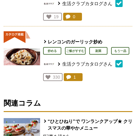
生活クラブカタログさん
コメント：
0
件。コメントを見る。
お気に入り登録：
19
人が登録
レンコンのガーリック炒め
炒める
ご飯がすすむ
副菜
もう一品
生活クラブカタログさん
コメント：
1
件。コメントを見る。
お気に入り登録：
330
人が登録
関連コラム
“ひとひねり”で ワンランクアップ★ クリ
スマスの華やかメニュー