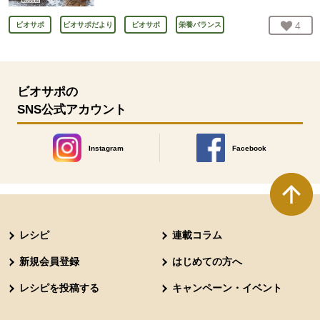
お気
4
人
ビオサポ
ビオサポだより
ビオサポ
栄養バランス
ビオサポの
SNS公式アカウント
Instagram
Facebook
別のウィンドウで開きます。
別のウィンドウで開きます
本文ここまで。
ここから共通フッターメニューです。
レシピ
連載コラム
新規会員登録
はじめての方へ
レシピを投稿する
キャンペーン・イベント