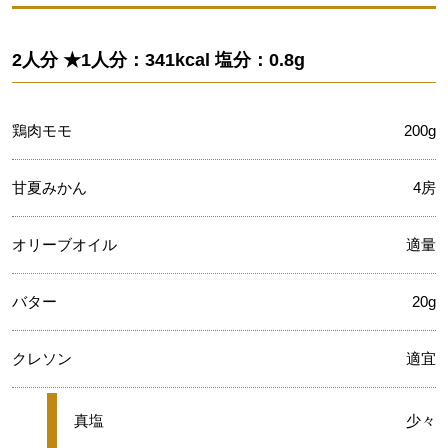
2人分 ★1人分：341kcal 塩分：0.8g
鶏肉モモ
200g
甘夏みかん
4房
オリーブオイル
適量
バター
20g
クレソン
適宜
★
真塩
少々