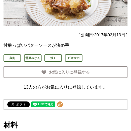
[ 公開日:
2017年02月13日
]
甘酸っぱいバターソースが決め手
鶏肉
甘夏みかん
焼く
ビオサポ
お気に入りに登録する
13
人
の方がお気に入りに登録しています。
材料