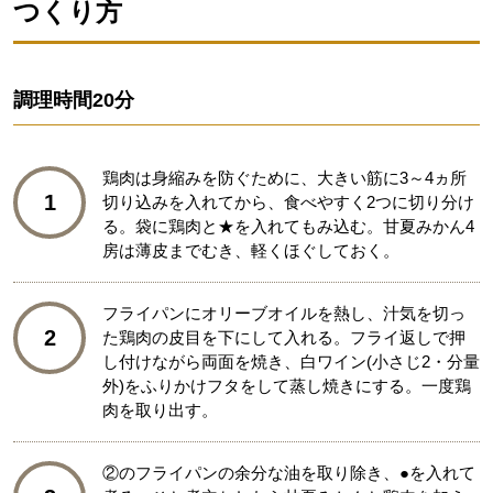
つくり方
調理時間
20分
鶏肉は身縮みを防ぐために、大きい筋に3～4ヵ所
1
切り込みを入れてから、食べやすく2つに切り分け
る。袋に鶏肉と★を入れてもみ込む。甘夏みかん4
房は薄皮までむき、軽くほぐしておく。
フライパンにオリーブオイルを熱し、汁気を切っ
2
た鶏肉の皮目を下にして入れる。フライ返しで押
し付けながら両面を焼き、白ワイン(小さじ2・分量
外)をふりかけフタをして蒸し焼きにする。一度鶏
肉を取り出す。
②のフライパンの余分な油を取り除き、●を入れて