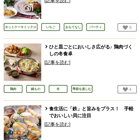
[記事を読む]
お気
9
人
ホットケーキミックス
いちご
おもてなし
パーティ
ひと皿ごとにおいしさ広がる♪ 鶏肉づく
しの冬食卓
[記事を読む]
お気
4
人
鶏肉
鍋もの
冬
季節を楽しむ
食生活に「鉄」と旨みをプラス！ 手軽
でおいしい貝に注目
[記事を読む]