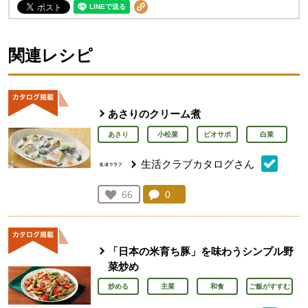
関連レシピ
あさりのクリーム煮
あさり
小松菜
ビオサポ
白菜
生活クラブカタログさん
コメント：
0
件。コメントを見る。
お気に入り登録：
66
人が登録
「日本の米育ち豚」を味わうシンプル野
菜炒め
炒める
主菜
和食
ご飯がすすむ