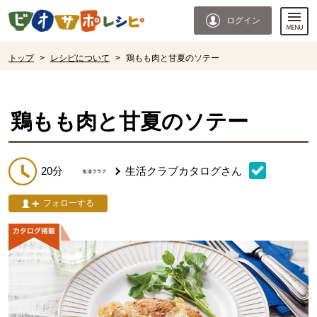
本文へジャンプする。
ページの先頭です。
ログイン
ここからサイト内共通メニューです。
サイト内共通メニューをスキップする
サイト内共通メニューここまで。
ここから現在位置です。
トップ
>
レシピについて
>
鶏もも肉と甘夏のソテー
現在位置ここまで
鶏もも肉と甘夏のソテー
20分
生活クラブカタログ
さん
フォローする