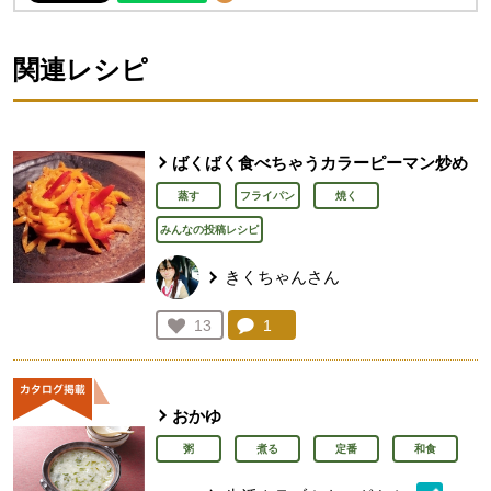
関連レシピ
ばくばく食べちゃうカラーピーマン炒め
蒸す
フライパン
焼く
みんなの投稿レシピ
きくちゃんさん
コメント：
1
件。コメントを見る。
お気に入り登録：
13
人が登録
おかゆ
粥
煮る
定番
和食