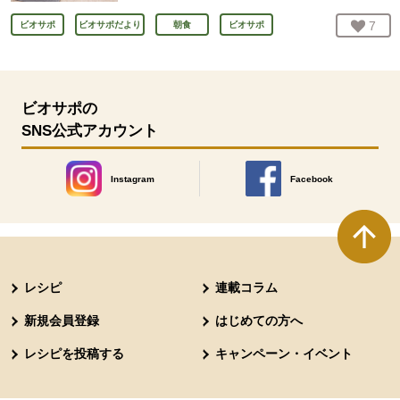
お気
7
人
ビオサポ
ビオサポだより
朝食
ビオサポ
ビオサポの
SNS公式アカウント
Instagram
Facebook
別のウィンドウで開きます。
別のウィンドウで開きます
本文ここまで。
ここから共通フッターメニューです。
レシピ
連載コラム
新規会員登録
はじめての方へ
レシピを投稿する
キャンペーン・イベント