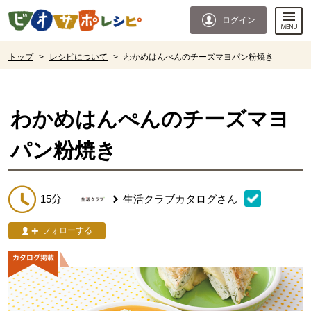
本文へジャンプする。
ページの先頭です。
ログイン
ここからサイト内共通メニューです。
サイト内共通メニューをスキップする
サイト内共通メニューここまで。
ここから現在位置です。
トップ
>
レシピについて
>
わかめはんぺんのチーズマヨパン粉焼き
現在位置ここまで
わかめはんぺんのチーズマヨ
パン粉焼き
15分
生活クラブカタログ
さん
フォローする