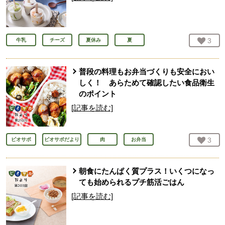
お気
3
人
牛乳
チーズ
夏休み
夏
普段の料理もお弁当づくりも安全におい
しく！ あらためて確認したい食品衛生
のポイント
[記事を読む]
お気
3
人
ビオサポ
ビオサポだより
肉
お弁当
朝食にたんぱく質プラス！いくつになっ
ても始められるプチ筋活ごはん
[記事を読む]