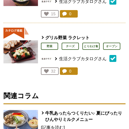
生活クラブカタログさん
コメント：
0
件。コメントを見る。
お気に入り登録：
15
人が登録
グリル野菜 ラクレット
野菜
チーズ
とりわけ食
オーブン
生活クラブカタログさん
コメント：
0
件。コメントを見る。
お気に入り登録：
32
人が登録
関連コラム
牛乳あったらつくりたい♪ 夏にぴったり
ひんやりミルクメニュー
[記事を読む]