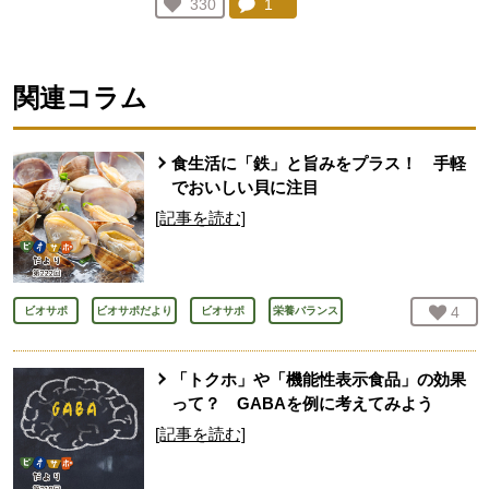
コメント：
1
件。コメントを見る。
お気に入り登録：
330
人が登録
関連コラム
食生活に「鉄」と旨みをプラス！ 手軽
でおいしい貝に注目
[記事を読む]
お気
4
人
ビオサポ
ビオサポだより
ビオサポ
栄養バランス
「トクホ」や「機能性表示食品」の効果
って？ GABAを例に考えてみよう
[記事を読む]