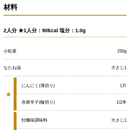
材料
2人分 ★1人分：90kcal 塩分：1.0g
小松菜
250g
なたね油
大さじ1
★
にんにく(薄切り)
1片
★
グループ
★
赤唐辛子(輪切り)
1/2本
●
牡蠣味調味料
大さじ1