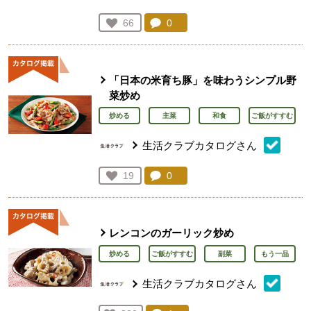
コメント：
0
件。コメントを見る。
お気に入り登録：
66
人が登録
「日本の米育ち豚」を味わうシンプル野
菜炒め
炒める
主菜
和食
ご飯がすすむ
生活クラブカタログさん
コメント：
0
件。コメントを見る。
お気に入り登録：
19
人が登録
レンコンのガーリック炒め
炒める
ご飯がすすむ
副菜
もう一品
生活クラブカタログさん