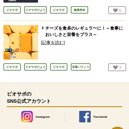
お気
5
人
ビオサポ
ビオサポだより
ビオサポ
健康寿命
チーズを食卓のレギュラーに！～食事に
おいしさと栄養をプラス～
[記事を読む]
お気
3
人
ビオサポ
ビオサポだより
ビオサポ
栄養バランス
ビオサポの
SNS公式アカウント
Instagram
Facebook
別のウィンドウで開きます。
別のウィンドウで開きます