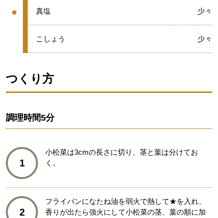
●
●
真塩
少々
グループ
●
こしょう
少々
つくり方
調理時間
5分
小松菜は3cmの長さに切り、茎と葉は分けてお
1
く。
フライパンになたね油を弱火で熱して★を入れ、
2
香りが出たら強火にして小松菜の茎、葉の順に加