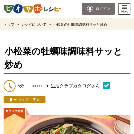
本文へジャンプする。
ページの先頭です。
ログイン
ここからサイト内共通メニューです。
サイト内共通メニューをスキップする
サイト内共通メニューここまで。
ここから現在位置です。
トップ
>
レシピについて
>
小松菜の牡蠣味調味料サッと炒め
現在位置ここまで
小松菜の牡蠣味調味料サッと
炒め
5分
生活クラブカタログ
さん
フォローする