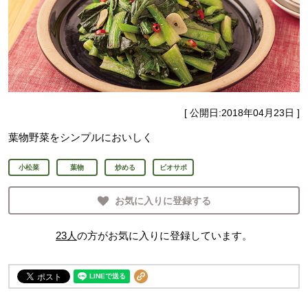
[ 公開日:
2018年04月23日
]
葉物野菜をシンプルにおいしく
小松菜
葉物
炒める
ビオサポ
お気に入りに登録する
23
人
の方がお気に入りに登録しています。