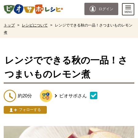
本文へジャンプする。
ページの先頭です。
ログイン
ここからサイト内共通メニューです。
サイト内共通メニューをスキップする
サイト内共通メニューここまで。
ここから現在位置です。
トップ
>
レシピについて
>
レンジでできる秋の一品！さつまいものレモン
煮
現在位置ここまで
レンジでできる秋の一品！さ
つまいものレモン煮
約20分
ビオサポ
さん
フォローする