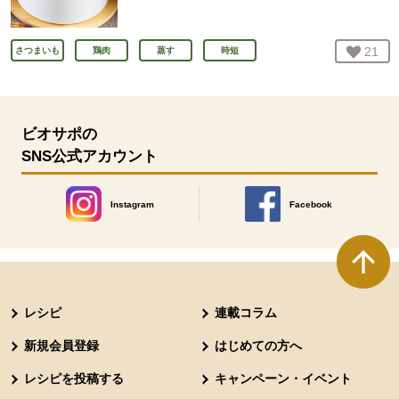
お気
21
人
さつまいも
鶏肉
蒸す
時短
ビオサポの
SNS公式アカウント
Instagram
Facebook
別のウィンドウで開きます。
別のウィンドウで開きます
本文ここまで。
ここから共通フッターメニューです。
レシピ
連載コラム
新規会員登録
はじめての方へ
レシピを投稿する
キャンペーン・イベント