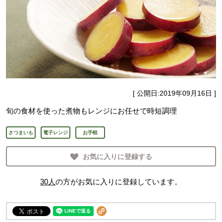
[ 公開日:
2019年09月16日
]
旬の食材を使った煮物もレンジにお任せで時短調理
さつまいも
電子レンジ
お手軽
お気に入りに登録する
30
人
の方がお気に入りに登録しています。