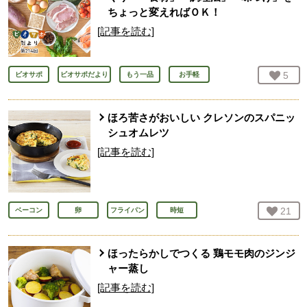
ちょっと変えればＯＫ！
[記事を読む]
お気
5
人
ビオサポ
ビオサポだより
もう一品
お手軽
ほろ苦さがおいしい クレソンのスパニッ
シュオムレツ
[記事を読む]
お気
21
人
ベーコン
卵
フライパン
時短
ほったらかしでつくる 鶏モモ肉のジンジ
ャー蒸し
[記事を読む]