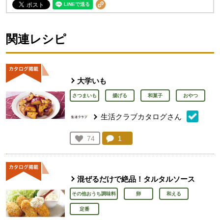
関連レシピ
大学いも
さつまいも
揚げる
和菓子
おやつ
生活クラブカタログさん
コメント：
1
件。コメントを見る。
お気に入り登録：
74
人が登録
混ぜるだけで絶品！タルタルソース
その他おうち調味料
卵
和える
定番