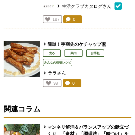
生活クラブカタログさん
コメント：
0
件。コメントを見る。
お気に入り登録：
197
人が登録
簡単！手羽先のケチャップ煮
煮る
鶏肉
お手軽
みんなの投稿レシピ
ララさん
コメント：
0
件。コメントを見る。
お気に入り登録：
99
人が登録
関連コラム
マンネリ解消＆バランスアップの献立づ
くり 「食材」「調理法」「味つけ」を