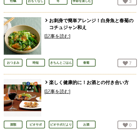
お気
3
人
牡蠣
おもてなし
冬
季節を楽しむ
お刺身で簡単アレンジ！白身魚と春菊の
コチュジャン和え
[記事を読む]
お気
7
人
おつまみ
時短
きちんとごはん
春菊
楽しく健康的に！お酒との付き合い方
[記事を読む]
お気
0
人
酒類
ビオサポ
ビオサポだより
お酒