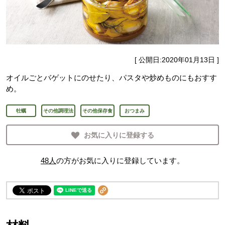
[ 公開日:
2020年01月13日
]
オイルごとバゲットにのせたり、パスタや炒めものにもおすす
め。
牡蠣
その他調理法
その他保存食
おつまみ
お気に入りに登録する
48
人
の方がお気に入りに登録しています。