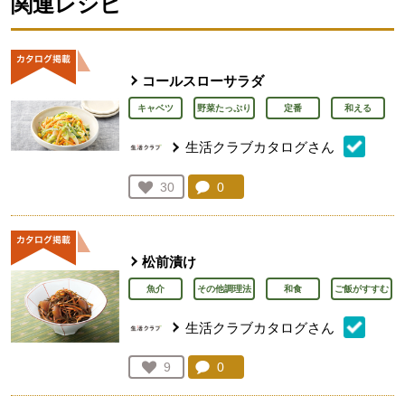
関連レシピ
コールスローサラダ
キャベツ
野菜たっぷり
定番
和える
生活クラブカタログさん
コメント：
0
件。コメントを見る。
お気に入り登録：
30
人が登録
松前漬け
魚介
その他調理法
和食
ご飯がすすむ
生活クラブカタログさん
コメント：
0
件。コメントを見る。
お気に入り登録：
9
人が登録