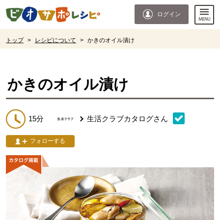
本文へジャンプする。
ページの先頭です。
ログイン
ここからサイト内共通メニューです。
サイト内共通メニューをスキップする
サイト内共通メニューここまで。
ここから現在位置です。
トップ
>
レシピについて
>
かきのオイル漬け
現在位置ここまで
かきのオイル漬け
15分
生活クラブカタログ
さん
フォローする