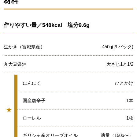
材料
作りやすい量／548kcal 塩分9.6g
生かき（宮城県産）
450g(３パック)
丸大豆醤油
大さじ1と1/2
★
にんにく
ひとかけ
★
国産唐辛子
1本
★
グループ
★
ローレル
1枚
★
ギリシャ産オリーブオイル
適量（150g〜）