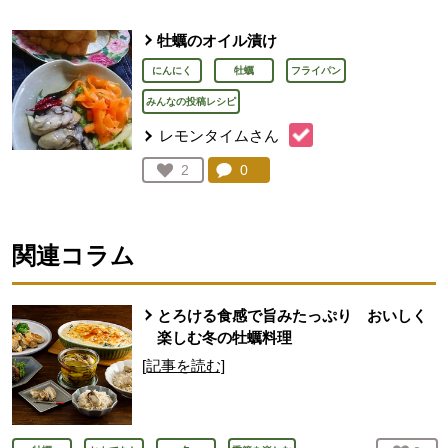
牡蠣のオイル漬け
にんにく
牡蠣
フライパン
みんなの投稿レシピ
レモンタイムさん
コメント：
0
件。コメントを見る。
お気に入り登録：
2
人が登録
関連コラム
とろける食感で旨みたっぷり おいしく
楽しむ冬の牡蠣料理
[記事を読む]