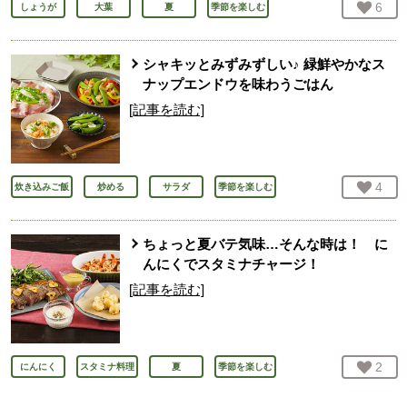
お気
6
人
しょうが
大葉
夏
季節を楽しむ
シャキッとみずみずしい♪ 緑鮮やかなス
ナップエンドウを味わうごはん
[記事を読む]
お気
4
人
炊き込みご飯
炒める
サラダ
季節を楽しむ
ちょっと夏バテ気味…そんな時は！ に
んにくでスタミナチャージ！
[記事を読む]
お気
2
人
にんにく
スタミナ料理
夏
季節を楽しむ