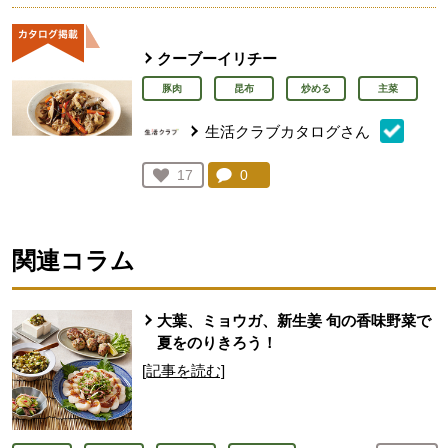
クーブーイリチー
豚肉
昆布
炒める
主菜
生活クラブカタログさん
コメント：
0
件。コメントを見る。
お気に入り登録：
17
人が登録
関連コラム
大葉、ミョウガ、新生姜 旬の香味野菜で
夏をのりきろう！
[記事を読む]