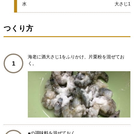
グループ
■
水
大さじ1
つくり方
海老に酒大さじ1をふりかけ、片栗粉を混ぜてお
1
く。
●の調味料を混ぜておく。