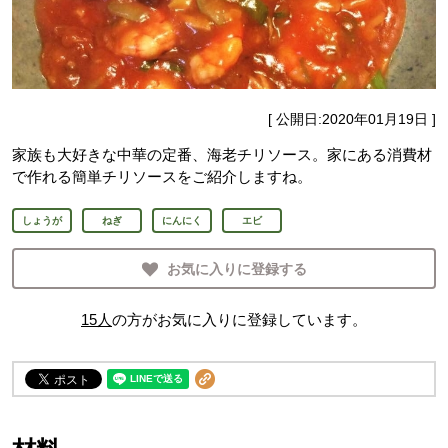
[ 公開日:
2020年01月19日
]
家族も大好きな中華の定番、海老チリソース。家にある消費材
で作れる簡単チリソースをご紹介しますね。
しょうが
ねぎ
にんにく
エビ
お気に入りに登録する
15
人
の方がお気に入りに登録しています。