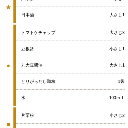
★
グループ
★
日本酒
大さじ1
●
トマトケチャップ
大さじ3
●
豆板醤
小さじ1
●
●
丸大豆醬油
大さじ1
グループ
●
とりがらだし顆粒
1袋
●
水
100ｍｌ
■
片栗粉
小さじ2
■