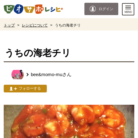
本文へジャンプする。
ページの先頭です。
ログイン
ここからサイト内共通メニューです。
サイト内共通メニューをスキップする
サイト内共通メニューここまで。
ここから現在位置です。
トップ
>
レシピについて
>
うちの海老チリ
現在位置ここまで
うちの海老チリ
bee&momo-mu
さん
フォローする