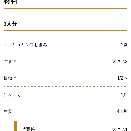
材料
3人分
エコシュリンプむきみ
1袋
ごま油
大さじ2
長ねぎ
1/2本
にんにく
1片
生姜
小1片
★
片栗粉
大さじ1