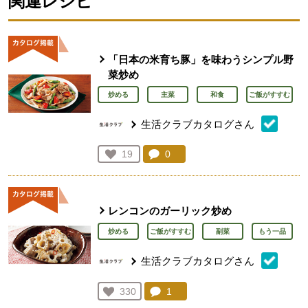
関連レシピ
「日本の米育ち豚」を味わうシンプル野
菜炒め
炒める
主菜
和食
ご飯がすすむ
生活クラブカタログさん
コメント：
0
件。コメントを見る。
お気に入り登録：
19
人が登録
レンコンのガーリック炒め
炒める
ご飯がすすむ
副菜
もう一品
生活クラブカタログさん
コメント：
1
件。コメントを見る。
お気に入り登録：
330
人が登録