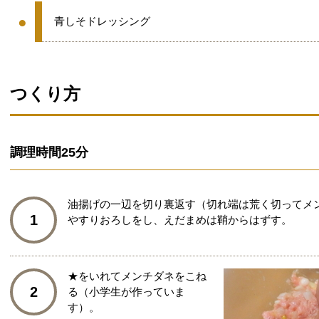
●
●
青しそドレッシング
グループ
つくり方
調理時間
25分
油揚げの一辺を切り裏返す（切れ端は荒く切ってメ
1
やすりおろしをし、えだまめは鞘からはずす。
★をいれてメンチダネをこね
2
る（小学生が作っていま
す）。