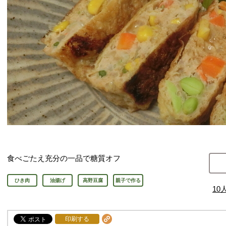
食べごたえ充分の一品で糖質オフ
ひき肉
油揚げ
高野豆腐
親子で作る
10
印刷する