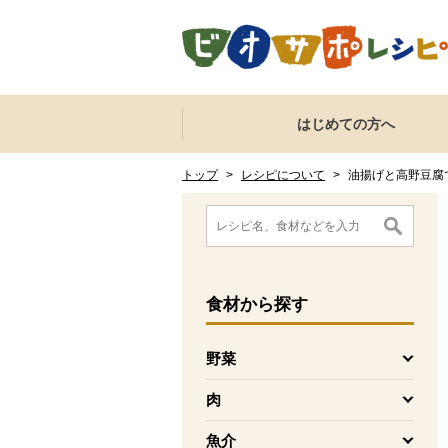
本文へジャンプする。
ページの先頭です。
ここからサイト内共通メニューです。
サイト内共通メニューをスキップする
はじめての方へ
サイト内共通メニューここまで。
ここから現在位置です。
現在位置ここまで
トップ
>
レシピについて
>
油揚げと高野豆腐
ここから消費材検索メニューです。
消費材検索メニューここまで。
ここから本文です。
食材
から探す
野菜
を開く
肉
を開く
魚介