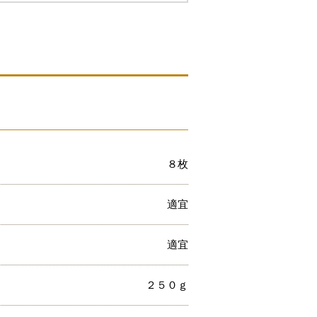
８枚
適宜
適宜
２５０ｇ