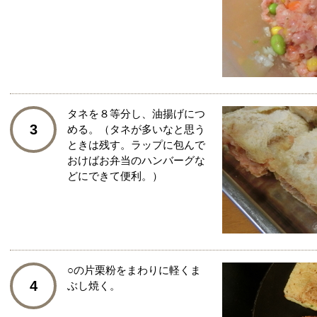
タネを８等分し、油揚げにつ
3
める。（タネが多いなと思う
ときは残す。ラップに包んで
おけばお弁当のハンバーグな
どにできて便利。）
○の片栗粉をまわりに軽くま
4
ぶし焼く。