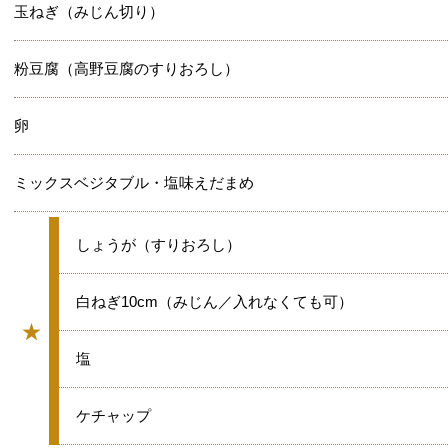
玉ねぎ（みじん切り）
粉豆腐（高野豆腐のすりおろし）
卵
ミックスベジタブル・塩味えだまめ
★
しょうが（すりおろし）
★
白ねぎ10cm（みじん／入れなくても可）
★
グループ
★
塩
★
ケチャップ