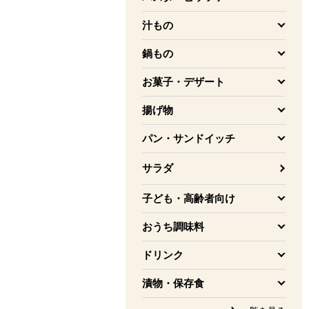
を開く
汁もの
を開く
鍋もの
を開く
お菓子・デザート
を開く
揚げ物
を開く
パン・サンドイッチ
を開く
サラダ
子ども・高齢者向け
を開く
おうち調味料
を開く
ドリンク
を開く
漬物・保存食
を開く