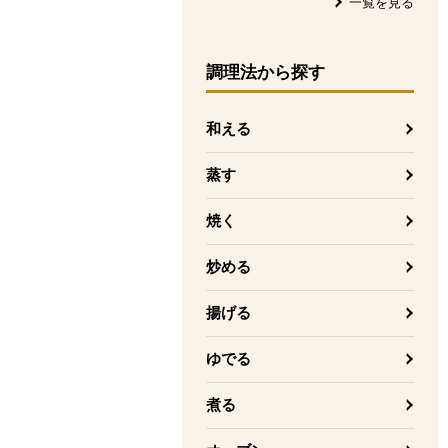
一覧を見る
調理法
から探す
和える
蒸す
焼く
炒める
揚げる
ゆでる
煮る