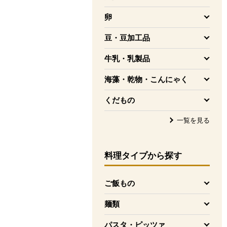
を開く
卵
を開く
豆・豆加工品
を開く
牛乳・乳製品
を開く
海藻・乾物・こんにゃく
を開く
くだもの
を開く
一覧を見る
料理タイプ
から探す
ご飯もの
を開く
麺類
を開く
パスタ・ピッツァ