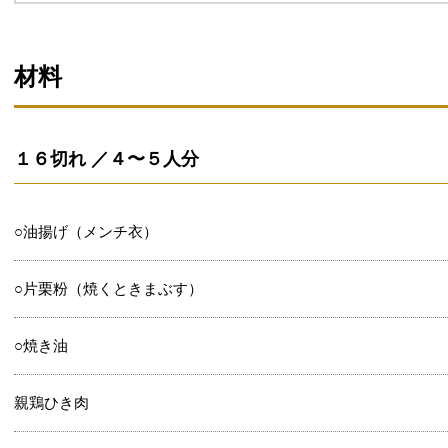
材料
１６切れ ／４〜５人分
○油揚げ（メンチ衣）
○片栗粉（焼くときまぶす）
○焼き油
親鶏ひき肉