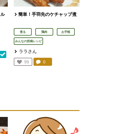
タル
簡単！手羽先のケチャップ煮
煮る
鶏肉
お手軽
みんなの投稿レシピ
ララさん
コメント：
0
件。コメントを見る。
お気に入り登録：
99
人が登録
を見る。