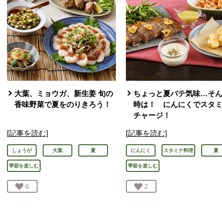
大葉、ミョウガ、新生姜 旬の
ちょっと夏バテ気味…そ
香味野菜で夏をのりきろう！
時は！ にんにくでスタ
チャージ！
[記事を読む]
[記事を読む]
しょうが
大葉
夏
にんにく
スタミナ料理
夏
季節を楽しむ
季節を楽しむ
お気に入り登録：
6
人が登録
お気に入り登録：
2
人が登録