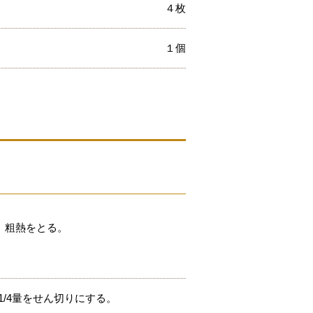
４枚
１個
、粗熱をとる。
1/4量をせん切りにする。