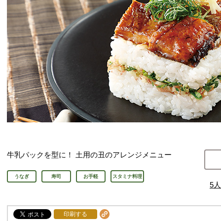
牛乳パックを型に！ 土用の丑のアレンジメニュー
うなぎ
寿司
お手軽
スタミナ料理
5
人
印刷する