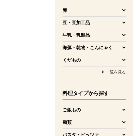
を開く
卵
を開く
豆・豆加工品
を開く
牛乳・乳製品
を開く
海藻・乾物・こんにゃく
を開く
くだもの
を開く
一覧を見る
料理タイプ
から探す
ご飯もの
を開く
麺類
を開く
パスタ・ピッツァ