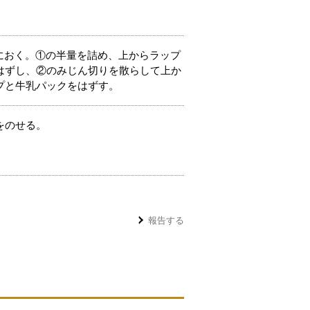
におく。①の半量を詰め、上からラップ
はずし、②のみじん切りを散らして上か
プと牛乳パックをはずす。
をのせる。
報告する