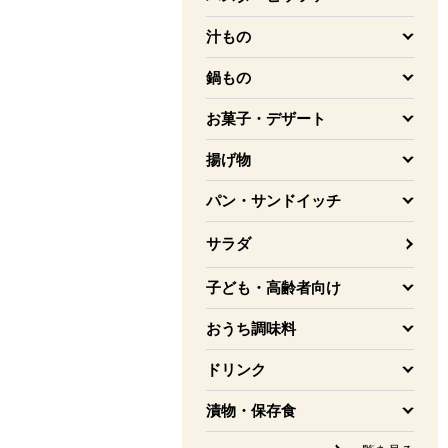
を開く
汁もの
を開く
鍋もの
を開く
お菓子・デザート
を開く
揚げ物
を開く
パン・サンドイッチ
を開く
サラダ
子ども・高齢者向け
を開く
おうち調味料
を開く
ドリンク
を開く
漬物・保存食
を開く