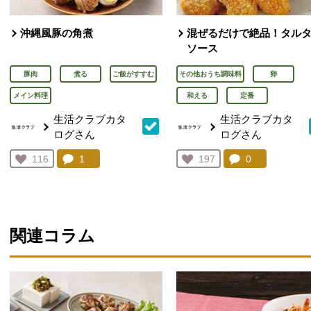
沖縄風豚の角煮
混ぜるだけで絶品！タル
ソース
豚肉
煮る
ご飯がすすむ
その他おうち調味料
卵
メイン料理
和える
定番
生活クラブカタ
生活クラブカタ
ログさん
ログさん
コメント：
1
件。コメントを見る。
コメント：
0
件。コメント
お気に入り登録：
116
お気に入り登録：
197
人が登録
人が登録
関連コラム