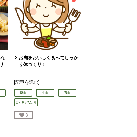
んな
お肉をおいしく食べてしっか
ミナ
り体づくり！
[記事を読む]
豚肉
牛肉
鶏肉
ビオサポだより
お気に入り登録：
3
人が登録