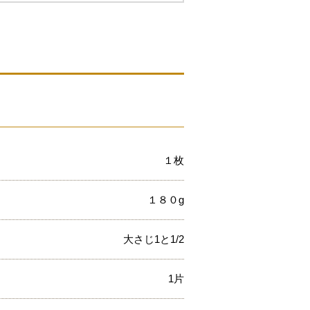
１枚
１８０g
大さじ1と1/2
1片