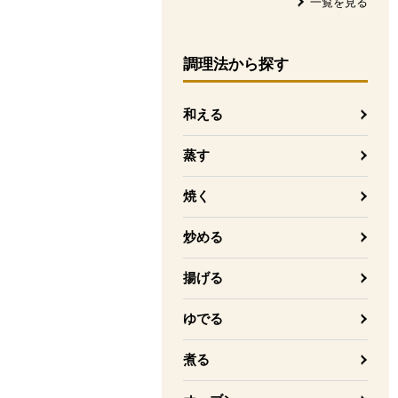
一覧を見る
調理法
から探す
和える
蒸す
焼く
炒める
揚げる
ゆでる
煮る