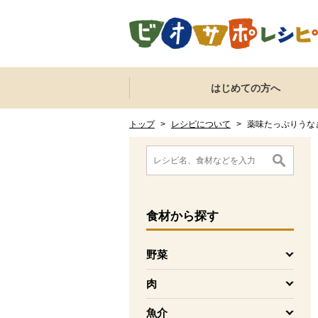
本文へジャンプする。
ページの先頭です。
ここからサイト内共通メニューです。
サイト内共通メニューをスキップする
はじめての方へ
サイト内共通メニューここまで。
ここから現在位置です。
現在位置ここまで
トップ
>
レシピについて
>
薬味たっぷりうな
ここから消費材検索メニューです。
消費材検索メニューここまで。
ここから本文です。
食材
から探す
野菜
を開く
肉
を開く
魚介