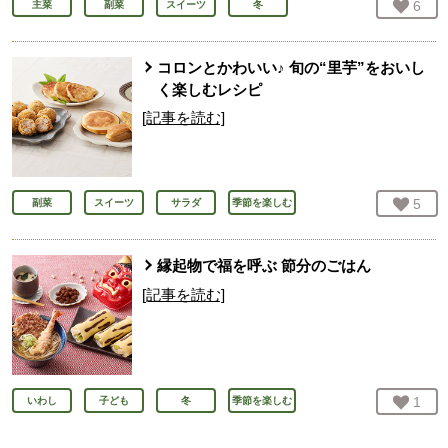
お気
6
人
主菜
副菜
スイーツ
冬
コロンとかわいい♪ 旬の“里芋”をおいし
く楽しむレシピ
[記事を読む]
お気
5
人
副菜
スイーツ
サラダ
季節を楽しむ
縁起物で福を呼ぶ 節分のごはん
[記事を読む]
お気
1
人
いわし
子ども
冬
季節を楽しむ