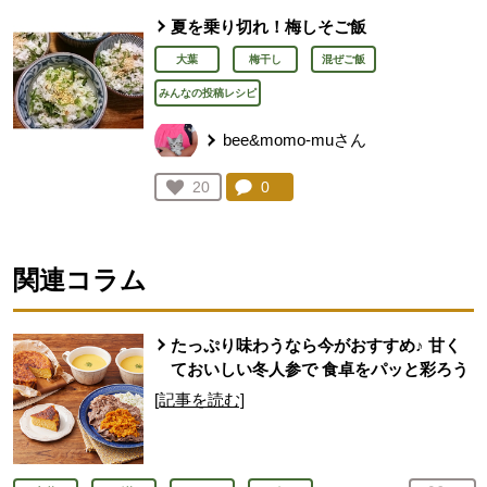
夏を乗り切れ！梅しそご飯
大葉
梅干し
混ぜご飯
みんなの投稿レシピ
bee&momo-muさん
コメント：
0
件。コメントを見る。
お気に入り登録：
20
人が登録
関連コラム
たっぷり味わうなら今がおすすめ♪ 甘く
ておいしい冬人参で 食卓をパッと彩ろう
[記事を読む]