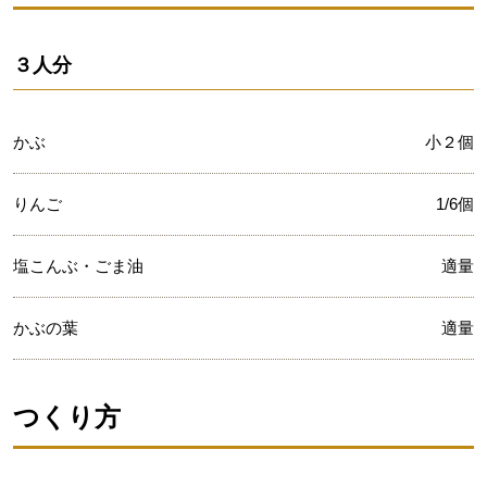
３人分
かぶ
小２個
りんご
1/6個
塩こんぶ・ごま油
適量
かぶの葉
適量
つくり方