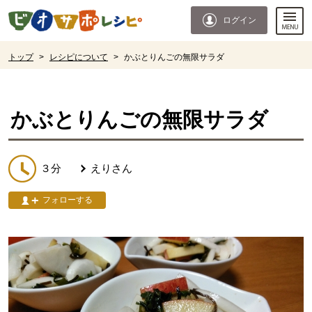
本文へジャンプする。
ページの先頭です。
ログイン
ここからサイト内共通メニューです。
サイト内共通メニューをスキップする
サイト内共通メニューここまで。
ここから現在位置です。
トップ
>
レシピについて
>
かぶとりんごの無限サラダ
現在位置ここまで
かぶとりんごの無限サラダ
３分
えり
さん
フォローする