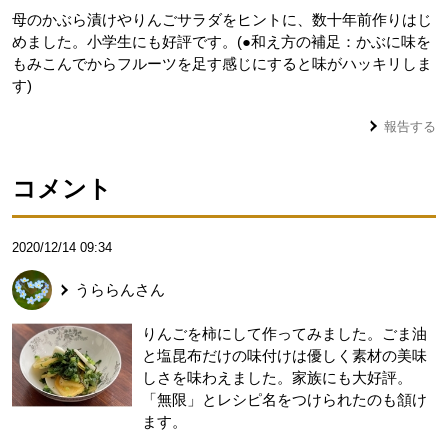
母のかぶら漬けやりんごサラダをヒントに、数十年前作りはじ
めました。小学生にも好評です。(●和え方の補足：かぶに味を
もみこんでからフルーツを足す感じにすると味がハッキリしま
す)
報告する
コメント
2020/12/14 09:34
うららん
さん
りんごを柿にして作ってみました。ごま油
と塩昆布だけの味付けは優しく素材の美味
しさを味わえました。家族にも大好評。
「無限」とレシピ名をつけられたのも頷け
ます。