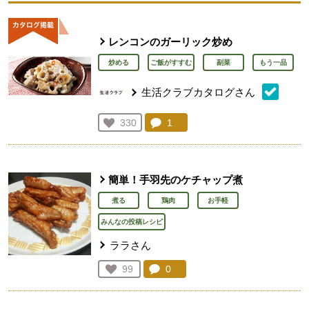
レンコンのガーリック炒め
炒める
ご飯がすすむ
副菜
もう一品
生活クラブカタログさん
コメント：
1
件。コメントを見る。
お気に入り登録：
330
人が登録
簡単！手羽先のケチャップ煮
煮る
鶏肉
お手軽
みんなの投稿レシピ
ララさん
コメント：
0
件。コメントを見る。
お気に入り登録：
99
人が登録