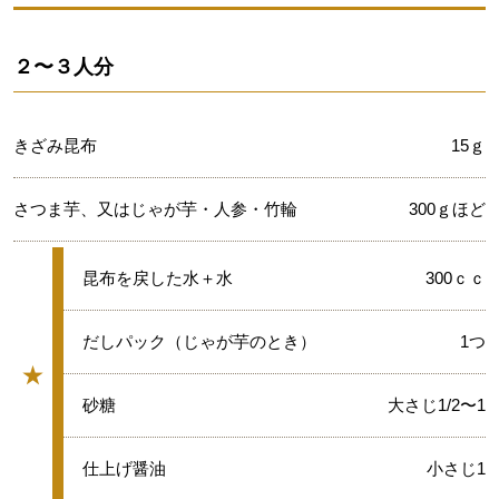
２〜３人分
きざみ昆布
15ｇ
さつま芋、又はじゃが芋・人参・竹輪
300ｇほど
★
昆布を戻した水＋水
300ｃｃ
★
だしパック（じゃが芋のとき）
1つ
★
グループ
★
砂糖
大さじ1/2〜1
★
仕上げ醤油
小さじ1