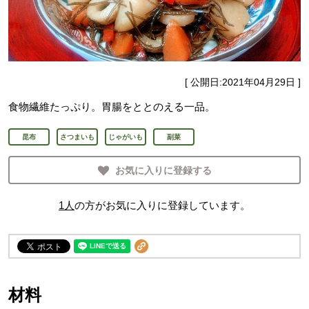
[ 公開日:
2021年04月29日
]
食物繊維たっぷり。胃腸をととのえる一品。
昆布
さつまいも
じゃがいも
副菜
お気に入りに登録する
1
人
の方がお気に入りに登録しています。
材料