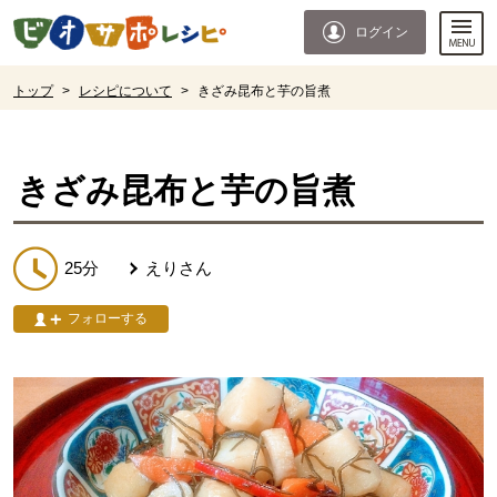
本文へジャンプする。
ページの先頭です。
ログイン
ここからサイト内共通メニューです。
サイト内共通メニューをスキップする
サイト内共通メニューここまで。
ここから現在位置です。
トップ
>
レシピについて
>
きざみ昆布と芋の旨煮
現在位置ここまで
きざみ昆布と芋の旨煮
25分
えり
さん
フォローする