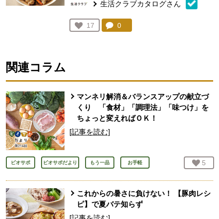
生活クラブカタログさん
コメント：
0
件。コメントを見る。
お気に入り登録：
17
人が登録
関連コラム
マンネリ解消＆バランスアップの献立づ
くり 「食材」「調理法」「味つけ」を
ちょっと変えればＯＫ！
[記事を読む]
お気
5
人
ビオサポ
ビオサポだより
もう一品
お手軽
これからの暑さに負けない！ 【豚肉レシ
ピ】で夏バテ知らず
[記事を読む]