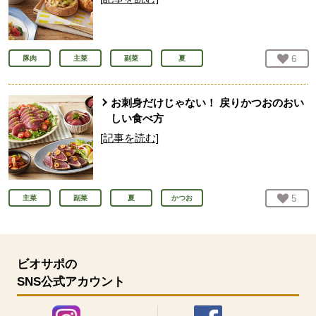
お気
6
人
豚肉
主菜
副菜
夏
お刺身だけじゃない！ 戻りかつおのおい
しい食べ方
[記事を読む]
お気
5
人
主菜
副菜
夏
かつお
ビオサポの
SNS公式アカウント