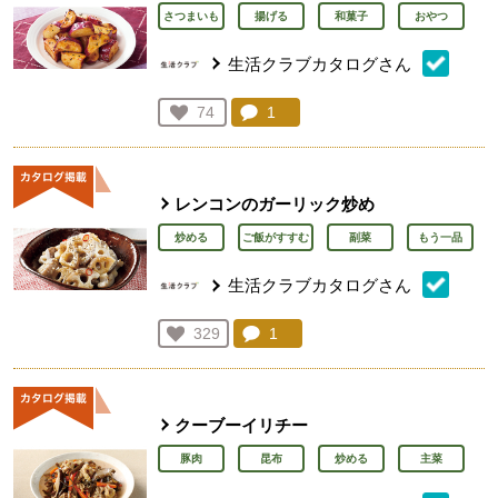
さつまいも
揚げる
和菓子
おやつ
生活クラブカタログさん
コメント：
1
件。コメントを見る。
お気に入り登録：
74
人が登録
レンコンのガーリック炒め
炒める
ご飯がすすむ
副菜
もう一品
生活クラブカタログさん
コメント：
1
件。コメントを見る。
お気に入り登録：
329
人が登録
クーブーイリチー
豚肉
昆布
炒める
主菜