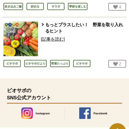
お気
4
人
炊き込みご飯
炒める
サラダ
季節を楽しむ
もっとプラスしたい！ 野菜を取り入れ
るヒント
[記事を読む]
お気
2
人
ビオサポ
ビオサポだより
野菜たっぷり
ビオサポ
ビオサポの
SNS公式アカウント
Instagram
Facebook
別のウィンドウで開きます。
別のウィンドウで開きます