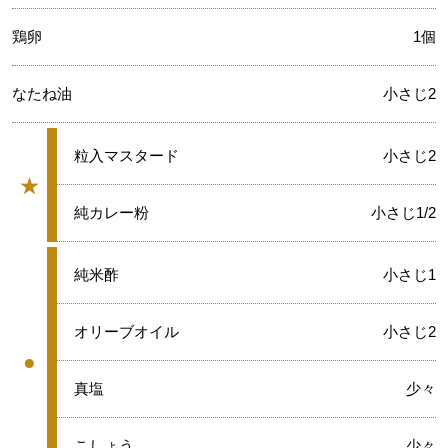
鶏卵
1個
なたね油
小さじ2
★
粒入マスタード
小さじ2
★
グループ
★
純カレー粉
小さじ1/2
●
純米酢
小さじ1
●
オリーブオイル
小さじ2
●
グループ
●
真塩
少々
●
こしょう
少々