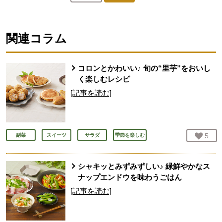
人が登録
関連コラム
コロンとかわいい♪ 旬の“里芋”をおいし
く楽しむレシピ
[記事を読む]
お気
5
人
副菜
スイーツ
サラダ
季節を楽しむ
シャキッとみずみずしい♪ 緑鮮やかなス
ナップエンドウを味わうごはん
[記事を読む]