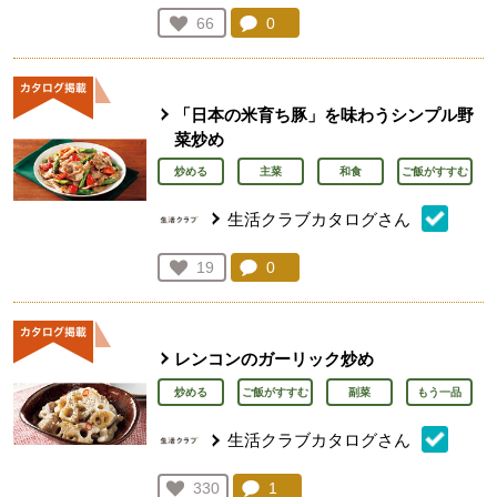
コメント：
0
件。コメントを見る。
お気に入り登録：
66
人が登録
「日本の米育ち豚」を味わうシンプル野
菜炒め
炒める
主菜
和食
ご飯がすすむ
生活クラブカタログさん
コメント：
0
件。コメントを見る。
お気に入り登録：
19
人が登録
レンコンのガーリック炒め
炒める
ご飯がすすむ
副菜
もう一品
生活クラブカタログさん
コメント：
1
件。コメントを見る。
お気に入り登録：
330