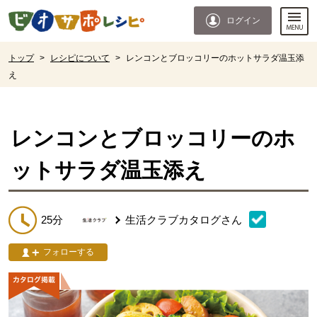
本文へジャンプする。
ページの先頭です。
ログイン
ここからサイト内共通メニューです。
サイト内共通メニューをスキップする
サイト内共通メニューここまで。
ここから現在位置です。
トップ
>
レシピについて
>
レンコンとブロッコリーのホットサラダ温玉添
え
現在位置ここまで
レンコンとブロッコリーのホ
ットサラダ温玉添え
25分
生活クラブカタログ
さん
フォローする