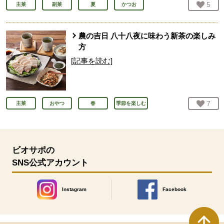
お気
5
人
主菜
副菜
夏
かつお
農の吉日 八十八夜に味わう新茶の楽しみ
方
[記事を読む]
お気
7
人
主菜
おやつ
春
季節を楽しむ
ビオサポの
SNS公式アカウント
Instagram
Facebook
別のウィンドウで開きます。
別のウィンドウで開きます