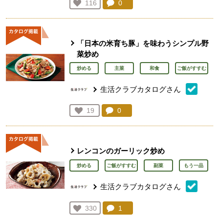
コメント：
0
件。コメントを見る。
お気に入り登録：
116
人が登録
「日本の米育ち豚」を味わうシンプル野
菜炒め
炒める
主菜
和食
ご飯がすすむ
生活クラブカタログさん
コメント：
0
件。コメントを見る。
お気に入り登録：
19
人が登録
レンコンのガーリック炒め
炒める
ご飯がすすむ
副菜
もう一品
生活クラブカタログさん
コメント：
1
件。コメントを見る。
お気に入り登録：
330
人が登録