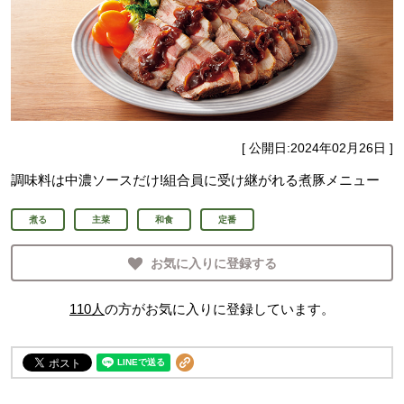
[ 公開日:
2024年02月26日
]
調味料は中濃ソースだけ!組合員に受け継がれる煮豚メニュー
煮る
主菜
和食
定番
お気に入りに登録する
110
人
の方がお気に入りに登録しています。