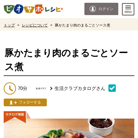
本文へジャンプする。
ページの先頭です。
ログイン
ここからサイト内共通メニューです。
サイト内共通メニューをスキップする
サイト内共通メニューここまで。
ここから現在位置です。
トップ
>
レシピについて
>
豚かたまり肉のまるごとソース煮
現在位置ここまで
豚かたまり肉のまるごとソー
ス煮
70分
生活クラブカタログ
さん
フォローする