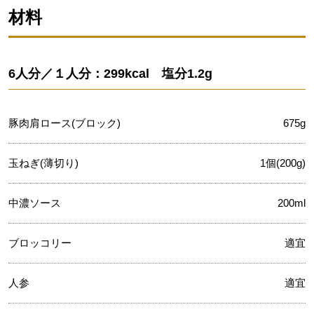
材料
6人分／１人分：299kcal 塩分1.2g
豚肉肩ロース(ブロック)
675g
玉ねぎ(薄切り)
1個(200g)
中濃ソース
200ml
ブロッコリー
適宜
人参
適宜