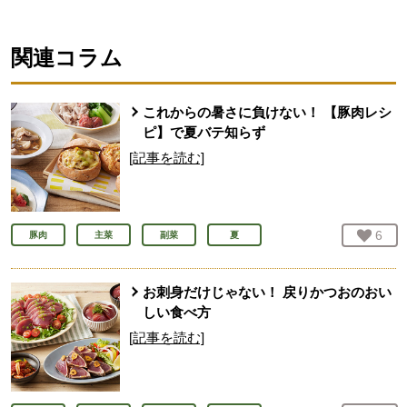
関連コラム
これからの暑さに負けない！ 【豚肉レシ
ピ】で夏バテ知らず
[記事を読む]
お気
6
人
豚肉
主菜
副菜
夏
お刺身だけじゃない！ 戻りかつおのおい
しい食べ方
[記事を読む]