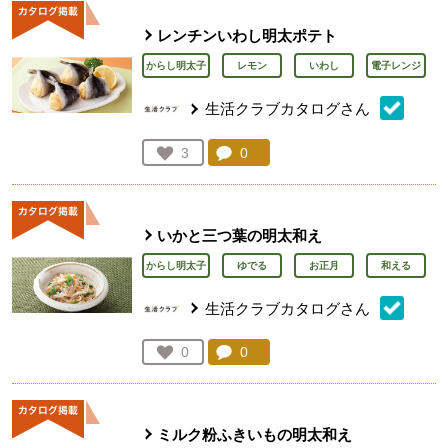
レンチンいわし明太ポテト
からし明太子
レモン
いわし
電子レンジ
生活クラブカタログさん
コメント：
0
件。コメントを見る。
お気に入り登録：
3
人が登録
いかと三つ葉の明太和え
からし明太子
ゆでる
お正月
和える
生活クラブカタログさん
コメント：
0
件。コメントを見る。
お気に入り登録：
0
人が登録
ミルク粉ふきいもの明太和え