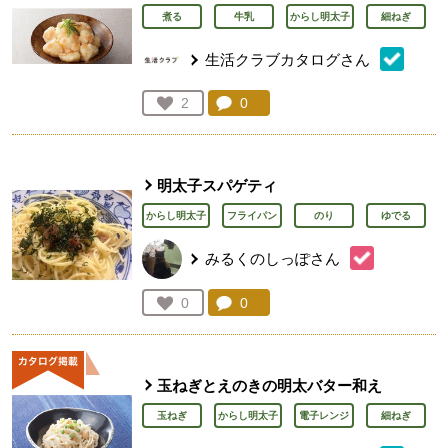
煮る
牛乳
からし明太子
細ねぎ
生活クラブカタログさん
コメント：
0
件。コメントを見る。
お気に入り登録：
2
人が登録
明太子スパゲティ
からし明太子
フライパン
のり
ゆでる
みるくのしっぽさん
コメント：
0
件。コメントを見る。
お気に入り登録：
0
人が登録
玉ねぎとえのきの明太バター和え
玉ねぎ
からし明太子
電子レンジ
細ねぎ