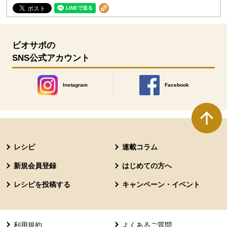
ビオサポの
SNS公式アカウント
Instagram
Facebook
別のウィンドウで開きます。
別のウィンドウで開きます
本文ここまで。
ここから共通フッターメニューです。
レシピ
連載コラム
新規会員登録
はじめての方へ
レシピを投稿する
キャンペーン・イベント
利用規約
よくあるご質問