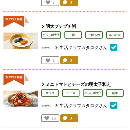
コメント：
0
件。コメントを見る。
お気に入り登録：
7
人が登録
明太プチプチ粥
からし明太子
粥
ご飯もの
あったか
生活クラブカタログさん
コメント：
0
件。コメントを見る。
お気に入り登録：
1
人が登録
ミニトマトとチーズの明太子和え
サラダ
チーズ
からし明太子
副菜
生活クラブカタログさん
コメント：
0
件。コメントを見る。
お気に入り登録：
16
人が登録