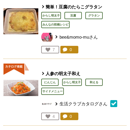
簡単！豆腐のたらこグラタン
からし明太子
豆腐
グラタン
みんなの投稿レシピ
bee&momo-muさん
コメント：
0
件。コメントを見る。
お気に入り登録：
7
人が登録
人参の明太子和え
にんじん
からし明太子
和える
サイドメニュー
生活クラブカタログさん
コメント：
0
件。コメントを見る。
お気に入り登録：
4
人が登録