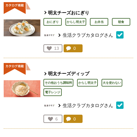
明太チーズおにぎり
おにぎり
からし明太子
お弁当
朝食
生活クラブカタログさん
コメント：
0
件。コメントを見る。
お気に入り登録：
13
人が登録
明太チーズディップ
その他おうち調味料
からし明太子
火を使わない
電子レンジ
生活クラブカタログさん
コメント：
0
件。コメントを見る。
お気に入り登録：
6
人が登録