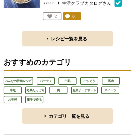
生活クラブカタログさん
コメント：
0
件。コメントを見る。
お気に入り登録：
2
人が登録
レシピ一覧を見る
おすすめのカテゴリ
みんなの投稿レシピ
パーティ
牛乳
ごちそう
豚肉
時短
野菜たっぷり
肉
お菓子・デザート
スイーツ
お手軽
親子で作る
カテゴリ一覧を見る