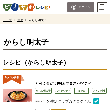
本文へジャンプする。
ページの先頭です。
ログイン
ここからサイト内共通メニューです。
サイト内共通メニューをスキップする
サイト内共通メニューここまで。
ここから現在位置です。
トップ
>
魚介
>
からし明太子
現在位置ここまで
からし明太子
レシピ（からし明太子）
和えるだけ!明太マヨスパゲティ
からし明太子
スパゲッティ
ゆでる
メイン料理
生活クラブカタログさん