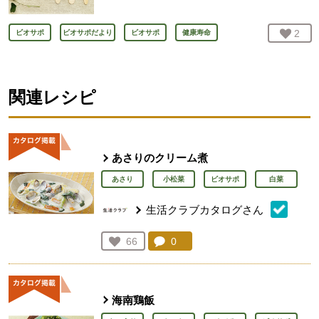
お気
2
人
ビオサポ
ビオサポだより
ビオサポ
健康寿命
関連レシピ
あさりのクリーム煮
あさり
小松菜
ビオサポ
白菜
生活クラブカタログさん
コメント：
0
件。コメントを見る。
お気に入り登録：
66
人が登録
海南鶏飯