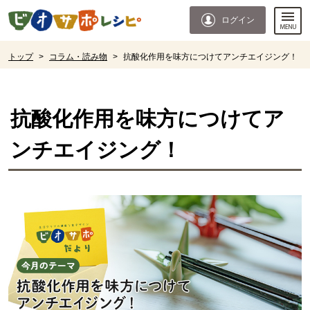
本文へジャンプする。
ページの先頭です。
ログイン
ここからサイト内共通メニューです。
サイト内共通メニューをスキップする
サイト内共通メニューここまで。
ここから現在位置です。
トップ
>
コラム・読み物
>
抗酸化作用を味方につけてアンチエイジング！
現在位置ここまで
抗酸化作用を味方につけてア
ンチエイジング！