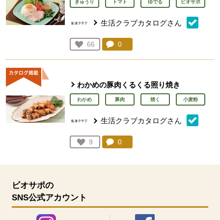
きゅうり
トマト
ゆでる
ビオサポ
生活クラブカタログさん
コメント：
0
件。コメントを見る。
お気に入り登録：
66
人が登録
わかめの豚肉くるくる照り焼き
わかめ
豚肉
焼く
小麦粉
生活クラブカタログさん
コメント：
0
件。コメントを見る。
お気に入り登録：
9
人が登録
ビオサポの
SNS公式アカウント