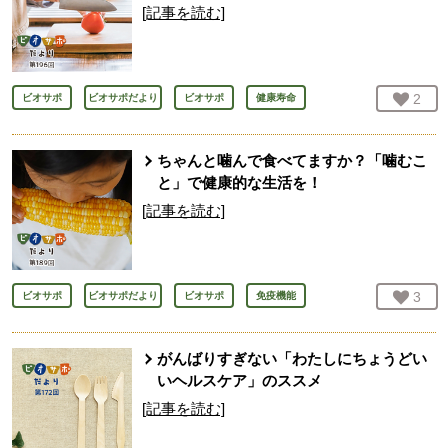
[記事を読む]
お気
2
人
ビオサポ
ビオサポだより
ビオサポ
健康寿命
ちゃんと噛んで食べてますか？「噛むこ
と」で健康的な生活を！
[記事を読む]
お気
3
人
ビオサポ
ビオサポだより
ビオサポ
免疫機能
がんばりすぎない「わたしにちょうどい
いヘルスケア」のススメ
[記事を読む]