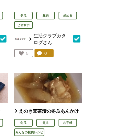
冬瓜
豚肉
炒める
ビオサポ
生活クラブカタ
ログさん
を見る。
コメント：
0
件。コメントを見る。
お気に入り登録：
5
人が登録
煮
えのき茸茶漬の冬瓜あんかけ
冬瓜
煮る
お手軽
みんなの投稿レシピ