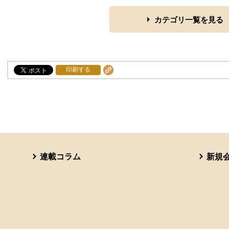
カテゴリ一覧を見る
印刷する
連載コラム
新規