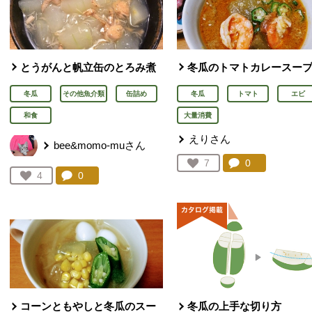
とうがんと帆立缶のとろみ煮
冬瓜のトマトカレースー
冬瓜
その他魚介類
缶詰め
冬瓜
トマト
エビ
和食
大量消費
えりさん
bee&momo-muさん
コメント：
0
件。コメント
お気に入り登録：
7
人が登録
コメント：
0
件。コメントを見る。
お気に入り登録：
4
人が登録
コーンともやしと冬瓜のスー
冬瓜の上手な切り方