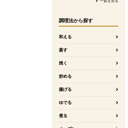
一覧を見る
調理法
から探す
和える
蒸す
焼く
炒める
揚げる
ゆでる
煮る