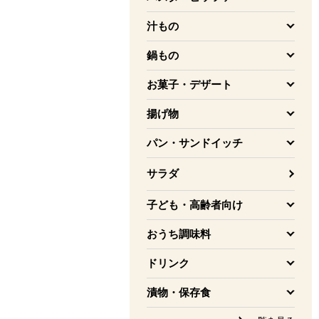
を開く
汁もの
を開く
鍋もの
を開く
お菓子・デザート
を開く
揚げ物
を開く
パン・サンドイッチ
を開く
サラダ
子ども・高齢者向け
を開く
おうち調味料
を開く
ドリンク
を開く
漬物・保存食
を開く