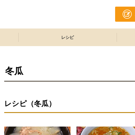
レシピ
冬瓜
レシピ（冬瓜）