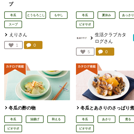
プ
冬瓜
とうもろこし
もやし
冬瓜
夏休み
あっさり
スープ
ビオサポ
えりさん
生活クラブカタ
ログさん
コメント：
0
件。コメントを見る。
お気に入り登録：
1
人が登録
コメント：
0
件。コメント
お気に入り登録：
5
人が登録
冬瓜の酢の物
冬瓜とあさりのさっぱり
冬瓜
油揚げ
和える
冬瓜
あさり
煮る
ビオサポ
ビオサポ