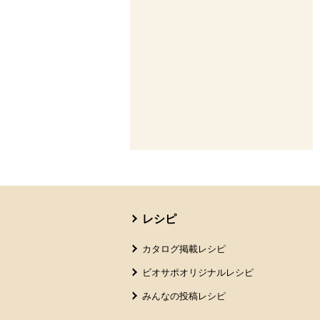
本文ここまで。
ここから共通フッターメニューです。
レシピ
カタログ掲載レシピ
ビオサポオリジナルレシピ
みんなの投稿レシピ