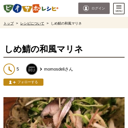
本文へジャンプする。
ページの先頭です。
ログイン
ここからサイト内共通メニューです。
サイト内共通メニューをスキップする
サイト内共通メニューここまで。
ここから現在位置です。
トップ
>
レシピについて
>
しめ鯖の和風マリネ
現在位置ここまで
しめ鯖の和風マリネ
5
momosdeli
さん
フォローする