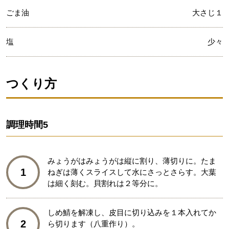
ごま油
大さじ１
塩
少々
つくり方
調理時間
5
みょうがはみょうがは縦に割り、薄切りに。たま
1
ねぎは薄くスライスして水にさっとさらす。大葉
は細く刻む。貝割れは２等分に。
しめ鯖を解凍し、皮目に切り込みを１本入れてか
2
ら切ります（八重作り）。