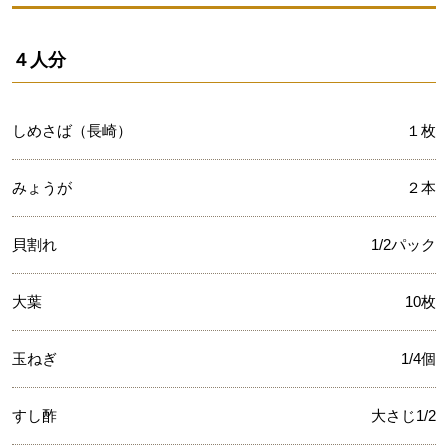
４人分
しめさば（長崎）
１枚
みょうが
２本
貝割れ
1/2パック
大葉
10枚
玉ねぎ
1/4個
すし酢
大さじ1/2