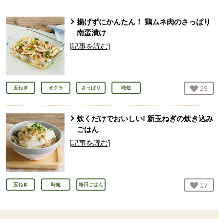
揚げずにかんたん！ 鶏ムネ肉のさっぱり
南蛮漬け
[記事を読む]
お気
29
人
玉ねぎ
オクラ
さっぱり
時短
炊くだけでおいしい! 新玉ねぎの炊き込み
ごはん
[記事を読む]
お気
17
人
玉ねぎ
時短
毎日ごはん