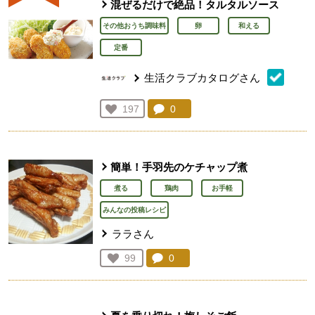
混ぜるだけで絶品！タルタルソース
その他おうち調味料
卵
和える
定番
生活クラブカタログさん
コメント：
0
件。コメントを見る。
お気に入り登録：
197
人が登録
簡単！手羽先のケチャップ煮
煮る
鶏肉
お手軽
みんなの投稿レシピ
ララさん
コメント：
0
件。コメントを見る。
お気に入り登録：
99
人が登録