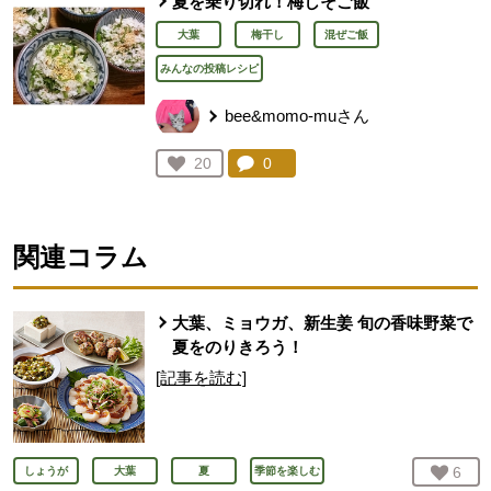
夏を乗り切れ！梅しそご飯
大葉
梅干し
混ぜご飯
みんなの投稿レシピ
bee&momo-muさん
コメント：
0
件。コメントを見る。
お気に入り登録：
20
人が登録
関連コラム
大葉、ミョウガ、新生姜 旬の香味野菜で
夏をのりきろう！
[記事を読む]
お気
6
人
しょうが
大葉
夏
季節を楽しむ