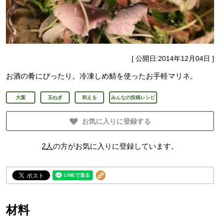
[ 公開日:
2014年12月04日
]
お酒の肴にぴったり。冷凍しめ鯖を使ったお手軽マリネ。
大葉
玉ねぎ
和える
みんなの投稿レシピ
お気に入りに登録する
2
人
の方がお気に入りに登録しています。
材料