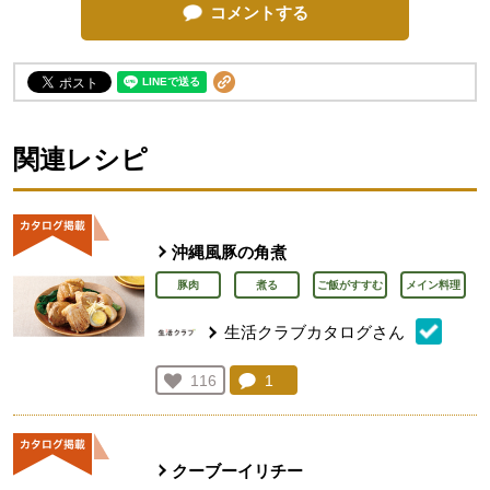
コメントする
関連レシピ
沖縄風豚の角煮
豚肉
煮る
ご飯がすすむ
メイン料理
生活クラブカタログさん
コメント：
1
件。コメントを見る。
お気に入り登録：
116
人が登録
クーブーイリチー