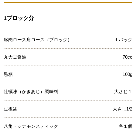
1ブロック分
豚肉ロース肩ロース（ブロック）
１パック
丸大豆醤油
70cc
黒糖
100g
牡蠣味（かきあじ）調味料
大さじ１
豆板醤
大さじ1/2
八角・シナモンスティック
各１個