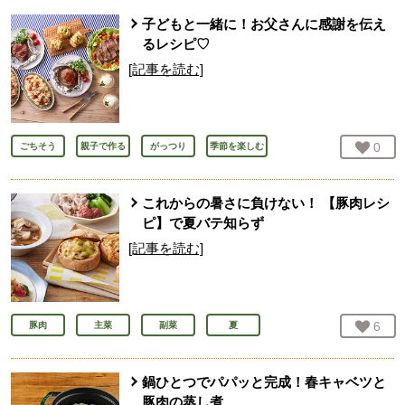
子どもと一緒に！お父さんに感謝を伝え
るレシピ♡
[記事を読む]
お気
0
人
ごちそう
親子で作る
がっつり
季節を楽しむ
これからの暑さに負けない！ 【豚肉レシ
ピ】で夏バテ知らず
[記事を読む]
お気
6
人
豚肉
主菜
副菜
夏
鍋ひとつでパパッと完成！春キャベツと
豚肉の蒸し煮