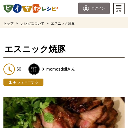
本文へジャンプする。
ページの先頭です。
ログイン
ここからサイト内共通メニューです。
サイト内共通メニューをスキップする
サイト内共通メニューここまで。
ここから現在位置です。
トップ
>
レシピについて
>
エスニック焼豚
現在位置ここまで
エスニック焼豚
60
momosdeli
さん
フォローする