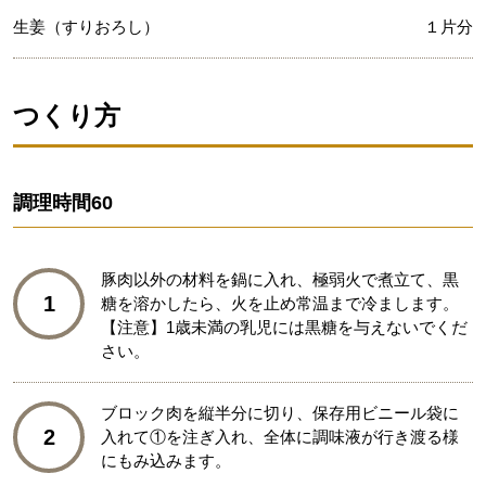
生姜（すりおろし）
１片分
つくり方
調理時間
60
豚肉以外の材料を鍋に入れ、極弱火で煮立て、黒
1
糖を溶かしたら、火を止め常温まで冷まします。
【注意】1歳未満の乳児には黒糖を与えないでくだ
さい。
ブロック肉を縦半分に切り、保存用ビニール袋に
2
入れて①を注ぎ入れ、全体に調味液が行き渡る様
にもみ込みます。