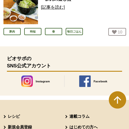
[記事を読む]
お気
10
人
豚肉
時短
春
毎日ごはん
ビオサポの
SNS公式アカウント
Instagram
Facebook
別のウィンドウで開きます。
別のウィンドウで開きます
本文ここまで。
ここから共通フッターメニューです。
レシピ
連載コラム
新規会員登録
はじめての方へ