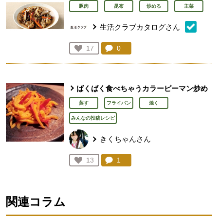
豚肉
昆布
炒める
主菜
生活クラブカタログさん
コメント：
0
件。コメントを見る。
お気に入り登録：
17
人が登録
ばくばく食べちゃうカラーピーマン炒め
蒸す
フライパン
焼く
みんなの投稿レシピ
きくちゃんさん
コメント：
1
件。コメントを見る。
お気に入り登録：
13
人が登録
関連コラム