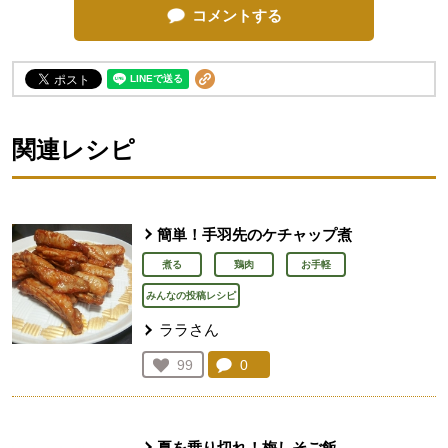
コメントする
関連レシピ
簡単！手羽先のケチャップ煮
煮る
鶏肉
お手軽
みんなの投稿レシピ
ララさん
コメント：
0
件。コメントを見る。
お気に入り登録：
99
人が登録
夏を乗り切れ！梅しそご飯