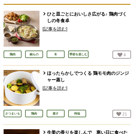
ひと皿ごとにおいしさ広がる♪ 鶏肉づく
しの冬食卓
[記事を読む]
お気
4
人
鶏肉
鍋もの
冬
季節を楽しむ
ほったらかしでつくる 鶏モモ肉のジンジ
ャー蒸し
[記事を読む]
お気
21
人
さつまいも
鶏肉
蒸す
時短
生姜の香りを楽しんで 寒い日に食べた