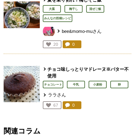
大葉
梅干し
混ぜご飯
みんなの投稿レシピ
bee&momo-muさん
コメント：
0
件。コメントを見る。
お気に入り登録：
20
人が登録
チョコ味しっとりマドレーヌ※バター不
使用
チョコレート
牛乳
小麦粉
卵
ララさん
コメント：
0
件。コメントを見る。
お気に入り登録：
67
人が登録
関連コラム