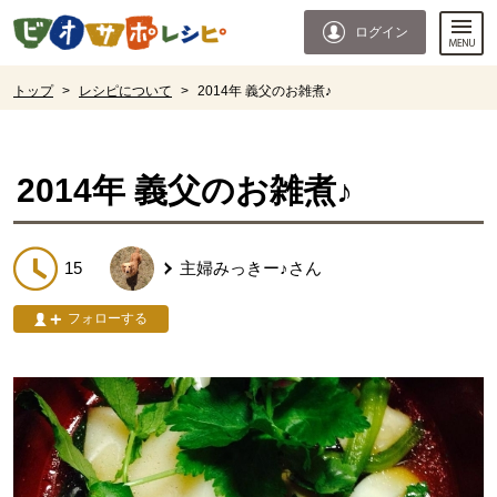
本文へジャンプする。
ページの先頭です。
ログイン
ここからサイト内共通メニューです。
サイト内共通メニューをスキップする
サイト内共通メニューここまで。
ここから現在位置です。
トップ
>
レシピについて
>
2014年 義父のお雑煮♪
現在位置ここまで
2014年 義父のお雑煮♪
15
主婦みっきー♪
さん
フォローする