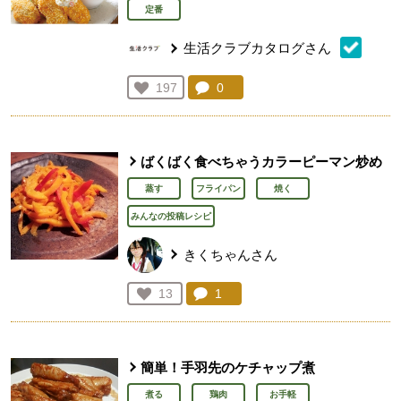
定番
生活クラブカタログさん
コメント：
0
件。コメントを見る。
お気に入り登録：
197
人が登録
ばくばく食べちゃうカラーピーマン炒め
蒸す
フライパン
焼く
みんなの投稿レシピ
きくちゃんさん
コメント：
1
件。コメントを見る。
お気に入り登録：
13
人が登録
簡単！手羽先のケチャップ煮
煮る
鶏肉
お手軽