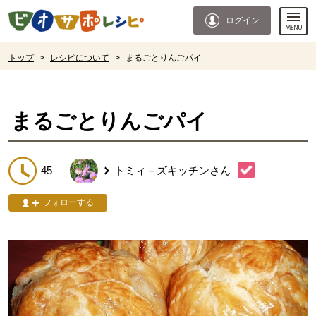
本文へジャンプする。
ページの先頭です。
ログイン
ここからサイト内共通メニューです。
サイト内共通メニューをスキップする
サイト内共通メニューここまで。
ここから現在位置です。
トップ
>
レシピについて
>
まるごとりんごパイ
現在位置ここまで
まるごとりんごパイ
45
トミィ－ズキッチン
さん
フォローする