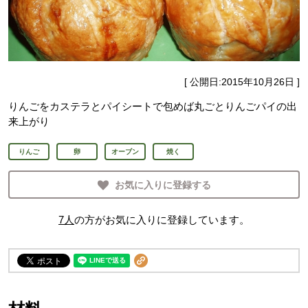
[ 公開日:
2015年10月26日
]
りんごをカステラとパイシートで包めば丸ごとりんごパイの出
来上がり
りんご
卵
オーブン
焼く
お気に入りに登録する
7
人
の方がお気に入りに登録しています。