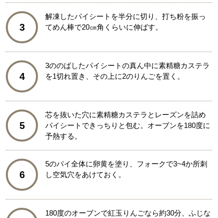
解凍したパイシートを半分に切り、打ち粉を振っ
3
てめん棒で20㎝角くらいに伸ばす。
3ののばしたパイシートの真ん中に素精糖カステラ
4
を1切れ置き、その上に2のりんごを置く。
芯を抜いた穴に素精糖カステラとレーズンを詰め
5
パイシートできっちりと包む。オーブンを180度に
予熱する。
5のパイ全体に卵黄を塗り、フォークで3~4か所刺
6
し空気穴をあけておく。
180度のオーブンで紅玉りんごなら約30分、ふじな