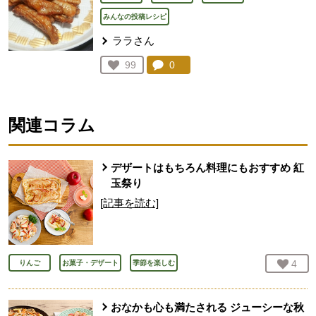
みんなの投稿レシピ
ララさん
コメント：
0
件。コメントを見る。
お気に入り登録：
99
人が登録
関連コラム
デザートはもちろん料理にもおすすめ 紅
玉祭り
[記事を読む]
お気
4
人
りんご
お菓子・デザート
季節を楽しむ
おなかも心も満たされる ジューシーな秋