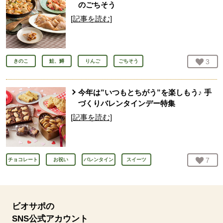
のごちそう
[記事を読む]
お気
3
人
きのこ
鮭、鱒
りんご
ごちそう
今年は”いつもとちがう”を楽しもう♪ 手
づくりバレンタインデー特集
[記事を読む]
お気
7
人
チョコレート
お祝い
バレンタイン
スイーツ
ビオサポの
SNS公式アカウント