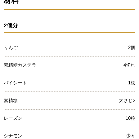
材料
2個分
りんご
2個
素精糖カステラ
4切れ
パイシート
1枚
素精糖
大さじ2
レーズン
10粒
シナモン
少々