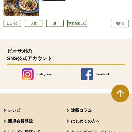
お気
6
人
しょうが
大葉
夏
季節を楽しむ
ビオサポの
SNS公式アカウント
Instagram
Facebook
別のウィンドウで開きます。
別のウィンドウで開きます
本文ここまで。
ここから共通フッターメニューです。
レシピ
連載コラム
新規会員登録
はじめての方へ
レシピを投稿する
キャンペーン・イベント