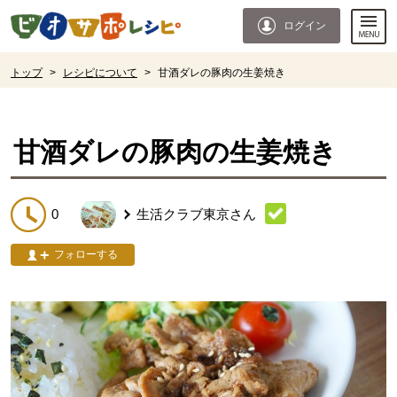
本文へジャンプする。
ページの先頭です。
ログイン
ここからサイト内共通メニューです。
サイト内共通メニューをスキップする
サイト内共通メニューここまで。
ここから現在位置です。
トップ
>
レシピについて
>
甘酒ダレの豚肉の生姜焼き
現在位置ここまで
甘酒ダレの豚肉の生姜焼き
0
生活クラブ東京
さん
フォローする