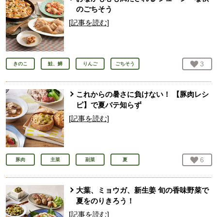
のごちそう
[記事を読む]
お気
3
人
きのこ
鮭、鱒
りんご
ごちそう
これからの暑さに負けない！ 【豚肉レシ
ピ】で夏バテ知らず
[記事を読む]
お気
6
人
豚肉
主菜
副菜
夏
大葉、ミョウガ、新生姜 旬の香味野菜で
夏をのりきろう！
[記事を読む]