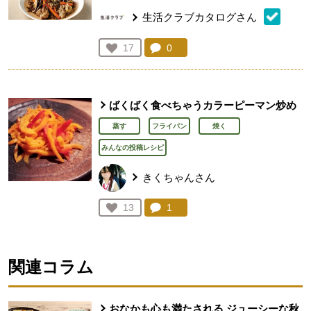
生活クラブカタログさん
コメント：
0
件。コメントを見る。
お気に入り登録：
17
人が登録
ばくばく食べちゃうカラーピーマン炒め
蒸す
フライパン
焼く
みんなの投稿レシピ
きくちゃんさん
コメント：
1
件。コメントを見る。
お気に入り登録：
13
人が登録
関連コラム
おなかも心も満たされる ジューシーな秋