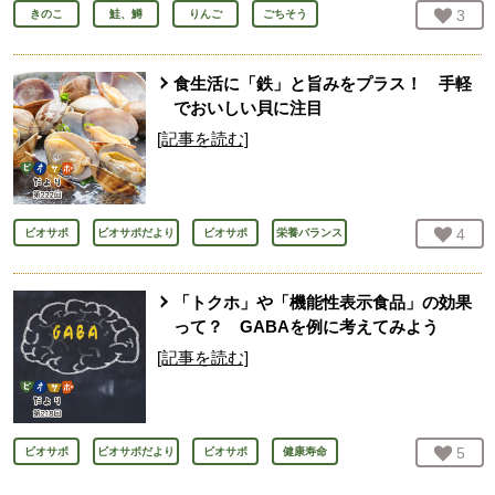
お気
3
人
きのこ
鮭、鱒
りんご
ごちそう
食生活に「鉄」と旨みをプラス！ 手軽
でおいしい貝に注目
[記事を読む]
お気
4
人
ビオサポ
ビオサポだより
ビオサポ
栄養バランス
「トクホ」や「機能性表示食品」の効果
って？ GABAを例に考えてみよう
[記事を読む]
お気
5
人
ビオサポ
ビオサポだより
ビオサポ
健康寿命