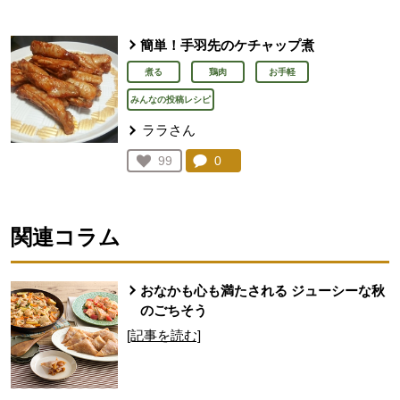
簡単！手羽先のケチャップ煮
煮る
鶏肉
お手軽
みんなの投稿レシピ
ララさん
コメント：
0
件。コメントを見る。
お気に入り登録：
99
人が登録
関連コラム
おなかも心も満たされる ジューシーな秋
のごちそう
[記事を読む]