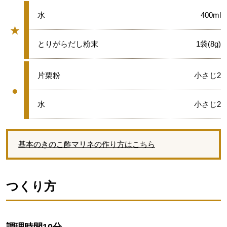
★
水
400ml
★
グループ
★
とりがらだし粉末
1袋(8g)
●
片栗粉
小さじ2
●
グループ
●
水
小さじ2
基本のきのこ酢マリネの作り方はこちら
つくり方