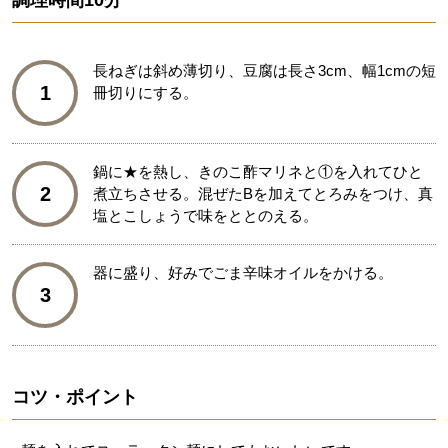
調理時間
10分
長ねぎは斜め薄切り、豆腐は長さ3cm、幅1cmの短
1
冊切りにする。
鍋に★を熱し、きのこ酢マリネと①を入れてひと
2
煮立ちさせる。混ぜたBを加えてとろみをつけ、真
塩とこしょうで味をととのえる。
器に盛り、好みでごま辛味オイルをかける。
3
コツ・ポイント