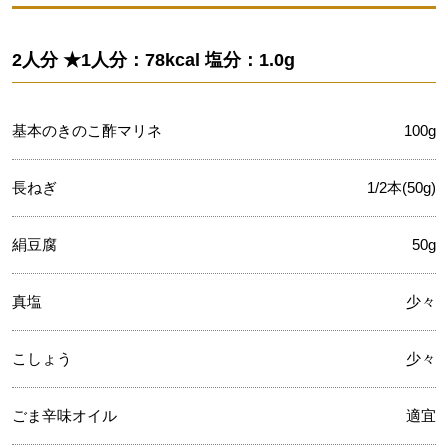
2人分 ★1人分：78kcal 塩分：1.0g
基本のきのこ酢マリネ
100g
長ねぎ
1/2本(50g)
絹豆腐
50g
真塩
少々
こしょう
少々
ごま辛味オイル
適宜