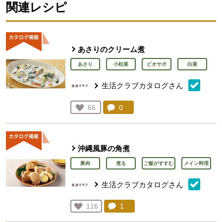
関連レシピ
あさりのクリーム煮
あさり
小松菜
ビオサポ
白菜
生活クラブカタログさん
コメント：
0
件。コメントを見る。
お気に入り登録：
66
人が登録
沖縄風豚の角煮
豚肉
煮る
ご飯がすすむ
メイン料理
生活クラブカタログさん
コメント：
1
件。コメントを見る。
お気に入り登録：
116
人が登録