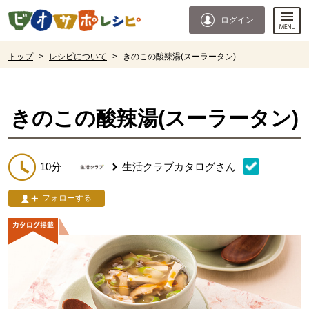
本文へジャンプする。
ページの先頭です。
ログイン
ここからサイト内共通メニューです。
サイト内共通メニューをスキップする
サイト内共通メニューここまで。
ここから現在位置です。
トップ
>
レシピについて
>
きのこの酸辣湯(スーラータン)
現在位置ここまで
きのこの酸辣湯(スーラータン)
10分
生活クラブカタログ
さん
フォローする