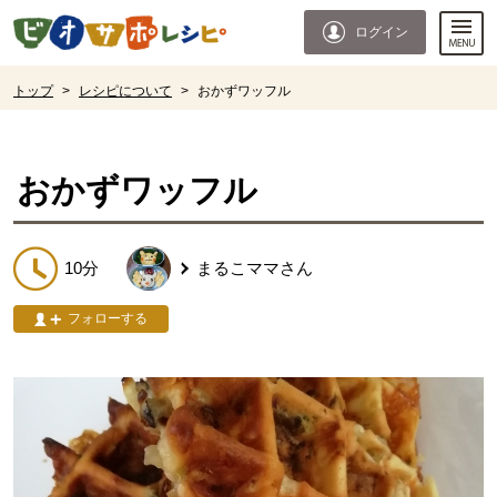
本文へジャンプする。
ページの先頭です。
ログイン
ここからサイト内共通メニューです。
サイト内共通メニューをスキップする
サイト内共通メニューここまで。
ここから現在位置です。
トップ
>
レシピについて
>
おかずワッフル
現在位置ここまで
おかずワッフル
10分
まるこママ
さん
フォローする