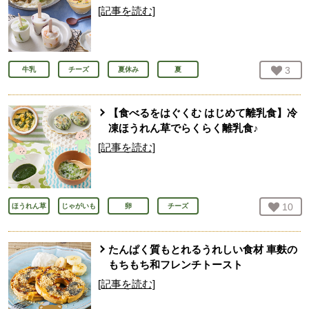
[記事を読む]
お気
3
人
牛乳
チーズ
夏休み
夏
【食べるをはぐくむ はじめて離乳食】冷
凍ほうれん草でらくらく離乳食♪
[記事を読む]
お気
10
人
ほうれん草
じゃがいも
卵
チーズ
たんぱく質もとれるうれしい食材 車麩の
もちもち和フレンチトースト
[記事を読む]