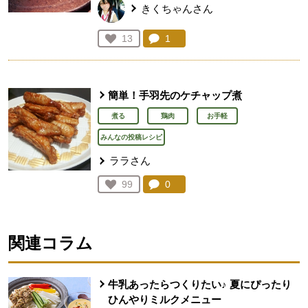
きくちゃんさん
コメント：
1
件。コメントを見る。
お気に入り登録：
13
人が登録
簡単！手羽先のケチャップ煮
煮る
鶏肉
お手軽
みんなの投稿レシピ
ララさん
コメント：
0
件。コメントを見る。
お気に入り登録：
99
人が登録
関連コラム
牛乳あったらつくりたい♪ 夏にぴったり
ひんやりミルクメニュー