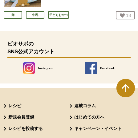
お気
18
人
卵
牛乳
子どもおやつ
ビオサポの
SNS公式アカウント
Instagram
Facebook
別のウィンドウで開きます。
別のウィンドウで開きます
本文ここまで。
ここから共通フッターメニューです。
レシピ
連載コラム
新規会員登録
はじめての方へ
レシピを投稿する
キャンペーン・イベント