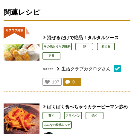
関連レシピ
混ぜるだけで絶品！タルタルソース
その他おうち調味料
卵
和える
定番
生活クラブカタログさん
コメント：
0
件。コメントを見る。
お気に入り登録：
197
人が登録
ばくばく食べちゃうカラーピーマン炒め
蒸す
フライパン
焼く
みんなの投稿レシピ