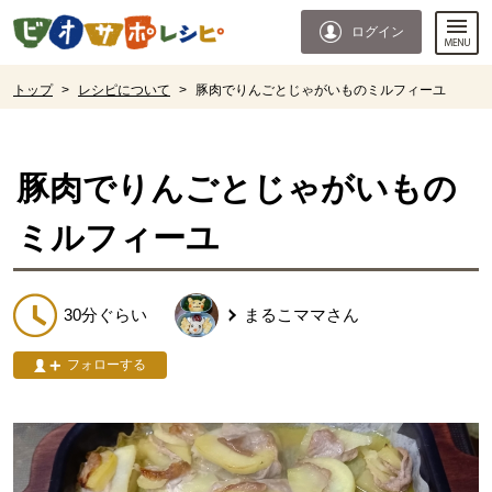
本文へジャンプする。
ページの先頭です。
ログイン
ここからサイト内共通メニューです。
サイト内共通メニューをスキップする
サイト内共通メニューここまで。
ここから現在位置です。
トップ
>
レシピについて
>
豚肉でりんごとじゃがいものミルフィーユ
現在位置ここまで
豚肉でりんごとじゃがいもの
ミルフィーユ
30分ぐらい
まるこママ
さん
フォローする