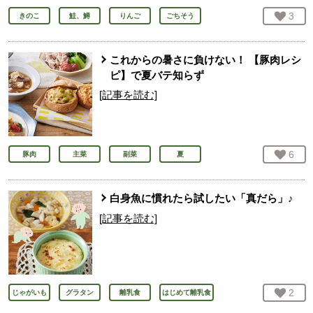
お気
3
人
きのこ
鮭、鱒
りんご
ごちそう
これからの暑さに負けない！ 【豚肉レシ
ピ】で夏バテ知らず
[記事を読む]
お気
6
人
豚肉
主菜
副菜
夏
白身魚に慣れたら試したい「真だら」♪
[記事を読む]
お気
2
人
じゃがいも
グラタン
離乳食
はじめて離乳食