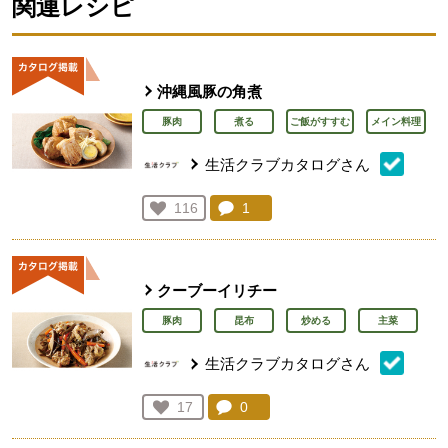
関連レシピ
沖縄風豚の角煮
豚肉
煮る
ご飯がすすむ
メイン料理
生活クラブカタログさん
コメント：
1
件。コメントを見る。
お気に入り登録：
116
人が登録
クーブーイリチー
豚肉
昆布
炒める
主菜
生活クラブカタログさん
コメント：
0
件。コメントを見る。
お気に入り登録：
17
人が登録