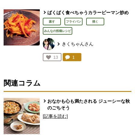
ばくばく食べちゃうカラーピーマン炒め
蒸す
フライパン
焼く
みんなの投稿レシピ
きくちゃんさん
コメント：
1
件。コメントを見る。
お気に入り登録：
13
人が登録
関連コラム
おなかも心も満たされる ジューシーな秋
のごちそう
[記事を読む]