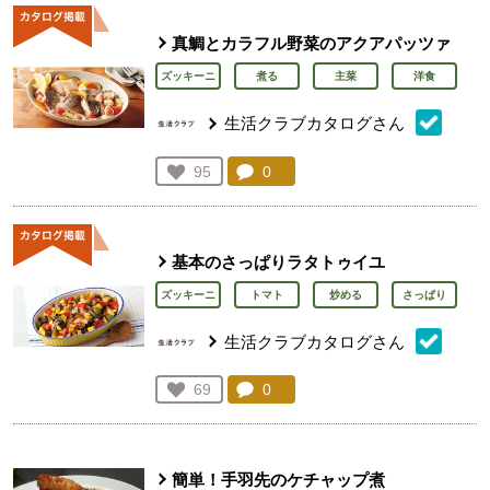
真鯛とカラフル野菜のアクアパッツァ
ズッキーニ
煮る
主菜
洋食
生活クラブカタログさん
コメント：
0
件。コメントを見る。
お気に入り登録：
95
人が登録
基本のさっぱりラタトゥイユ
ズッキーニ
トマト
炒める
さっぱり
生活クラブカタログさん
コメント：
0
件。コメントを見る。
お気に入り登録：
69
人が登録
簡単！手羽先のケチャップ煮