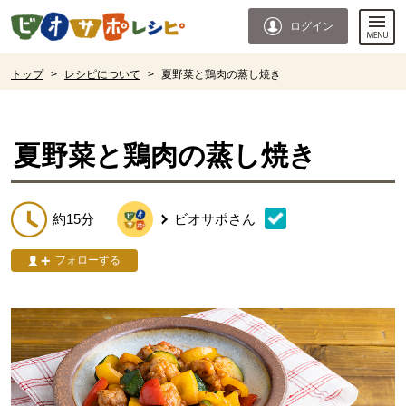
本文へジャンプする。
ページの先頭です。
ログイン
ここからサイト内共通メニューです。
サイト内共通メニューをスキップする
サイト内共通メニューここまで。
ここから現在位置です。
トップ
>
レシピについて
>
夏野菜と鶏肉の蒸し焼き
現在位置ここまで
夏野菜と鶏肉の蒸し焼き
約15分
ビオサポ
さん
フォローする