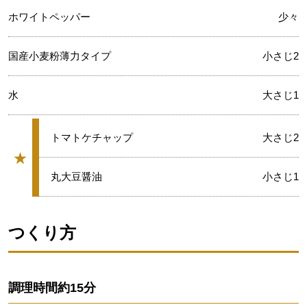
ホワイトペッパー
少々
国産小麦粉薄力タイプ
小さじ2
水
大さじ1
★
トマトケチャップ
大さじ2
★
グループ
★
丸大豆醤油
小さじ1
つくり方
調理時間
約15分