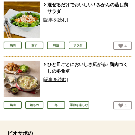
混ぜるだけでおいしい ! みかんの蒸し鶏
サラダ
[記事を読む]
お気
4
人
鶏肉
蒸す
時短
サラダ
ひと皿ごとにおいしさ広がる♪ 鶏肉づく
しの冬食卓
[記事を読む]
お気
4
人
鶏肉
鍋もの
冬
季節を楽しむ
ビオサポの