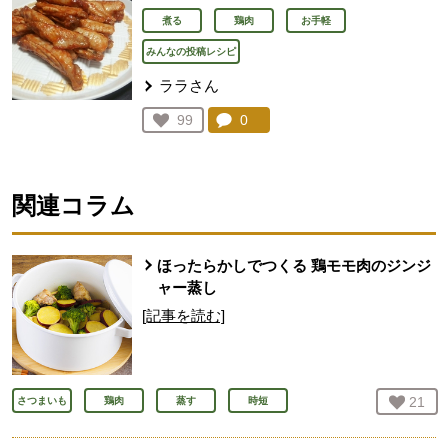
煮る
鶏肉
お手軽
みんなの投稿レシピ
ララさん
コメント：
0
件。コメントを見る。
お気に入り登録：
99
人が登録
関連コラム
ほったらかしでつくる 鶏モモ肉のジンジ
ャー蒸し
[記事を読む]
お気
21
人
さつまいも
鶏肉
蒸す
時短