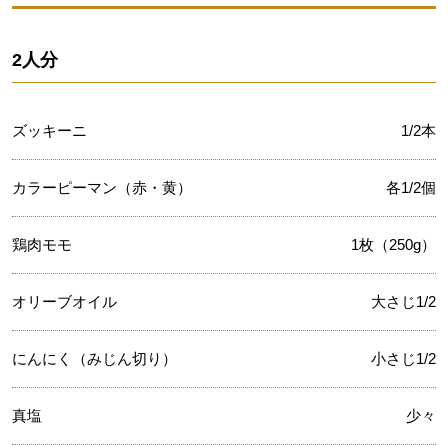
2人分
ズッキーニ
1/2本
カラーピーマン（赤・黄）
各1/2個
鶏肉モモ
1枚（250g）
オリーブオイル
大さじ1/2
にんにく（みじん切り）
小さじ1/2
真塩
少々