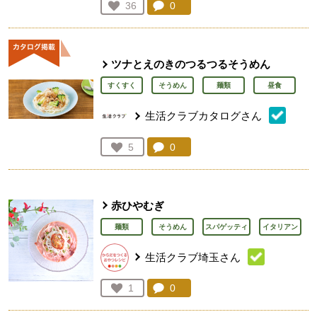
コメント：
0
件。コメントを見る。
お気に入り登録：
36
人が登録
ツナとえのきのつるつるそうめん
すくすく
そうめん
麺類
昼食
生活クラブカタログさん
コメント：
0
件。コメントを見る。
お気に入り登録：
5
人が登録
赤ひやむぎ
麺類
そうめん
スパゲッティ
イタリアン
生活クラブ埼玉さん
コメント：
0
件。コメントを見る。
お気に入り登録：
1
人が登録