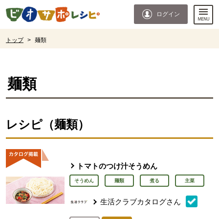
本文へジャンプする。
ページの先頭です。
ログイン
ここからサイト内共通メニューです。
サイト内共通メニューをスキップする
サイト内共通メニューここまで。
ここから現在位置です。
トップ
>
麺類
現在位置ここまで
麺類
レシピ（麺類）
トマトのつけ汁そうめん
そうめん
麺類
煮る
主菜
生活クラブカタログさん