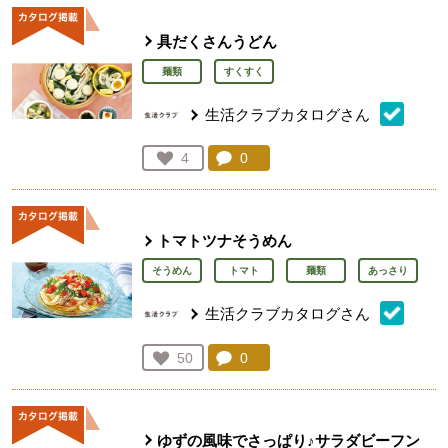
具だくさんうどん
麺類
すくすく
生活クラブカタログさん
コメント：
0
件。コメントを見る。
お気に入り登録：
4
人が登録
トマトツナそうめん
そうめん
トマト
麺類
あっさり
生活クラブカタログさん
コメント：
0
件。コメントを見る。
お気に入り登録：
50
人が登録
ゆずの風味でさっぱり♪サラダビーフン