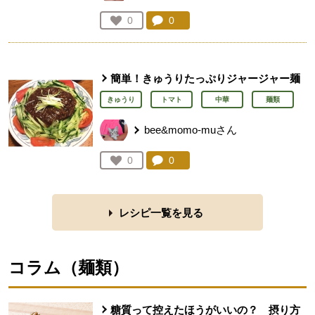
コメント：
0
件。コメントを見る。
お気に入り登録：
0
人が登録
簡単！きゅうりたっぷりジャージャー麺
きゅうり
トマト
中華
麺類
bee&momo-muさん
コメント：
0
件。コメントを見る。
お気に入り登録：
0
人が登録
レシピ一覧を見る
コラム（
麺類
）
糖質って控えたほうがいいの？ 摂り方