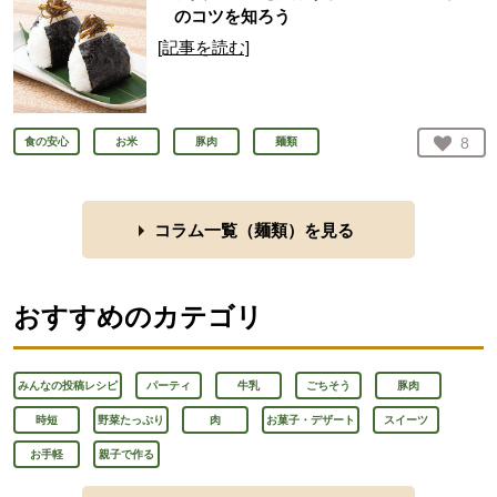
のコツを知ろう
[記事を読む]
お気
8
食の安心
お米
豚肉
麺類
人が
コラム一覧（
麺類
）を見る
おすすめのカテゴリ
みんなの投稿レシピ
パーティ
牛乳
ごちそう
豚肉
時短
野菜たっぷり
肉
お菓子・デザート
スイーツ
お手軽
親子で作る