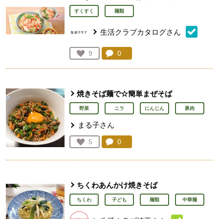
すくすく
麺類
生活クラブカタログさん
コメント：
0
件。コメントを見る。
お気に入り登録：
9
人が登録
焼きそば麺で☆簡単まぜそば
野菜
ニラ
にんじん
豚肉
まる子さん
コメント：
0
件。コメントを見る。
お気に入り登録：
5
人が登録
ちくわあんかけ焼きそば
ちくわ
子ども
麺類
中華麺