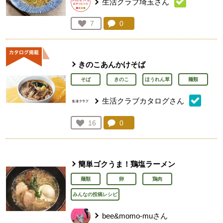
生活クラブ埼玉さん
コメント：
0
件。コメントを見る。
お気に入り登録：
7
人が登録
きのこあんかけそば
そば
きのこ
ほうれん草
麺類
生活クラブカタログさん
コメント：
0
件。コメントを見る。
お気に入り登録：
16
人が登録
簡単ゴクうま！鶏塩ラーメン
麺類
卵
鶏肉
みんなの投稿レシピ
bee&momo-muさん