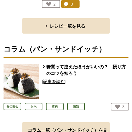
コメント：
0
件。コメントを見る。
お気に入り登録：
2
人が登録
レシピ一覧を見る
コラム（
パン・サンドイッチ
）
糖質って控えたほうがいいの？ 摂り方
のコツを知ろう
[記事を読む]
お気
8
食の安心
お米
豚肉
麺類
人が
コラム一覧（
パン・サンドイッチ
）を見