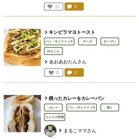
コメント：
0
件。コメントを見る。
お気に入り登録：
11
人が登録
キンピラマヨトースト
パン・サンドイッチ
チーズ
オーブン
れんこん
あおあおたんさん
コメント：
0
件。コメントを見る。
お気に入り登録：
0
人が登録
残ったカレーをカレーパン
カレー
パン・サンドイッチ
焼く
リメイク料理
まるこママさん