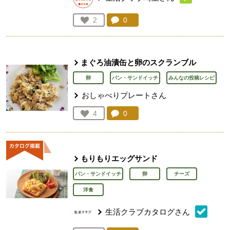
コメント：
0
件。コメントを見る。
お気に入り登録：
2
人が登録
まぐろ油漬缶と卵のスクランブル
卵
パン・サンドイッチ
みんなの投稿レシピ
おしゃべりプレートさん
コメント：
0
件。コメントを見る。
お気に入り登録：
4
人が登録
もりもりエッグサンド
パン・サンドイッチ
卵
チーズ
洋食
生活クラブカタログさん