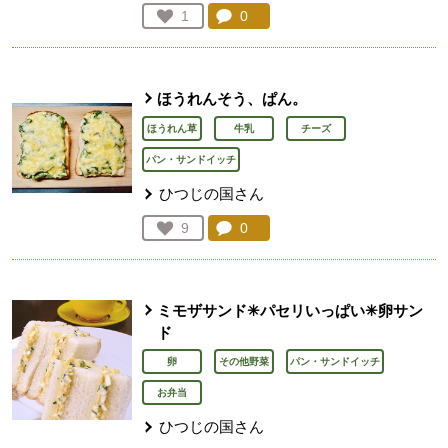
コメント：
0
件。コメントを見る。
お気に入り登録：
1
人が登録
ほうれんそう、ぱん。
ほうれん草
牛乳
チーズ
パン・サンドイッチ
ひつじの国さん
コメント：
0
件。コメントを見る。
お気に入り登録：
9
人が登録
ミモザサンド✳︎パセリいっぱい✳︎卵サン
ド
卵
その他野菜
パン・サンドイッチ
お弁当
ひつじの国さん