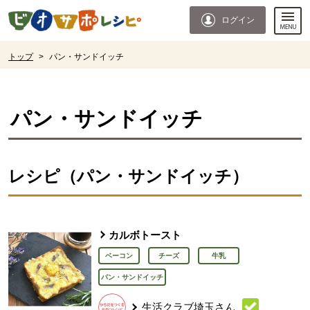
本文へジャンプする。
ページの先頭です。
ログイン
ここからサイト内共通メニューです。
サイト内共通メニューをスキップする
サイト内共通メニューここまで。
ここから現在位置です。
トップ
>
パン・サンドイッチ
現在位置ここまで
パン・サンドイッチ
レシピ（パン・サンドイッチ）
カルボトースト
ベーコン
チーズ
牛乳
パン・サンドイッチ
生活クラブ埼玉さん