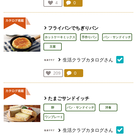
コメント：
0
件。コメントを見る。
お気に入り登録：
4
人が登録
フライパンでちぎりパン
ホットケーキミックス
手作りパン
パン・サンドイッチ
主菜
生活クラブカタログさん
コメント：
0
件。コメントを見る。
お気に入り登録：
209
人が登録
たまごサンドイッチ
卵
パン・サンドイッチ
洋食
ワンプレート
生活クラブカタログさん