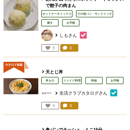
で餃子の肉まん
ホットケーキミックス
その他パン・サンドイッチ
蒸す
お手軽
しもさん
コメント：
0
件。コメントを見る。
お気に入り登録：
9
人が登録
天とじ丼
丼もの
リメイク料理
時短
お手軽
生活クラブカタログさん
コメント：
0
件。コメントを見る。
お気に入り登録：
9
人が登録
食パンでキッシュ、ミニ15分