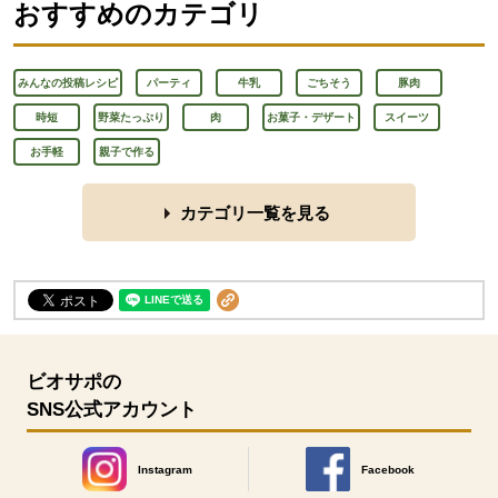
おすすめのカテゴリ
みんなの投稿レシピ
パーティ
牛乳
ごちそう
豚肉
時短
野菜たっぷり
肉
お菓子・デザート
スイーツ
お手軽
親子で作る
カテゴリ一覧を見る
ビオサポの
SNS公式アカウント
Instagram
Facebook
別のウィンドウで開きます。
別のウィンドウで開きます