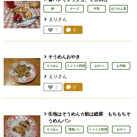
卵
チーズ
牛乳
ほうれん草
えりさん
コメント：
0
件。コメントを見る。
お気に入り登録：
7
人が登録
そうめんおやき
そうめん
リメイク料理
おやつ
お手軽
えりさん
コメント：
0
件。コメントを見る。
お気に入り登録：
2
人が登録
生地はそうめん☆餡は総菜 もちもちそ
うめんパン
そうめん
惣菜パン
リメイク料理
おやつ