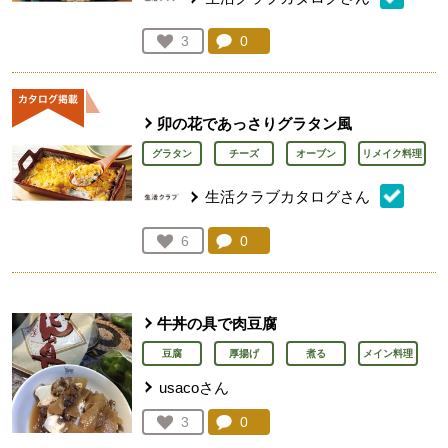
コメント：
0
件。コメントを見る。
お気に入り登録：
3
人が登録
卯の花であっさりグラタン風
グラタン
チーズ
オーブン
リメイク料理
生活クラブカタログさん
コメント：
0
件。コメントを見る。
お気に入り登録：
6
人が登録
牛丼の具で肉豆腐
豆腐
厚揚げ
煮る
メイン料理
usacoさん
コメント：
0
件。コメントを見る。
お気に入り登録：
3
人が登録