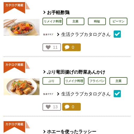
お手軽酢鶏
リメイク料理
主菜
時短
ピーマン
生活クラブカタログさん
コメント：
0
件。コメントを見る。
お気に入り登録：
11
人が登録
ぶり竜田揚げの野菜あんかけ
ぶり
リメイク料理
フライパン
主菜
生活クラブカタログさん
コメント：
0
件。コメントを見る。
お気に入り登録：
13
人が登録
ホエーを使ったラッシー