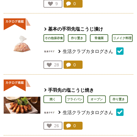
コメント：
0
件。コメントを見る。
お気に入り登録：
9
人が登録
基本の手羽先塩こうじ漬け
その他保存食
作り置き
常備菜
リメイク料理
生活クラブカタログさん
コメント：
0
件。コメントを見る。
お気に入り登録：
28
人が登録
手羽先の塩こうじ焼き
焼く
フライパン
オーブン
作り置き
生活クラブカタログさん
コメント：
0
件。コメントを見る。
お気に入り登録：
26
人が登録