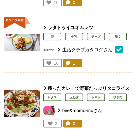
コメント：
0
件。コメントを見る。
お気に入り登録：
10
人が登録
ラタトゥイユオムレツ
卵
牛乳
チーズ
焼く
生活クラブカタログさん
コメント：
1
件。コメントを見る。
お気に入り登録：
10
人が登録
残ったカレーで野菜たっぷりタコライス
レタス
玉ねぎ
トマト
ひき肉
bee&momo-muさん
コメント：
0
件。コメントを見る。
お気に入り登録：
3
人が登録