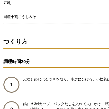
豆乳
国産十割こうじみそ
つくり方
調理時間
20分
ぶなしめじは石づきを取り、小房に分ける。小松菜は
1
鍋に水3/4カップ、パックだしを入れて火にかけ、