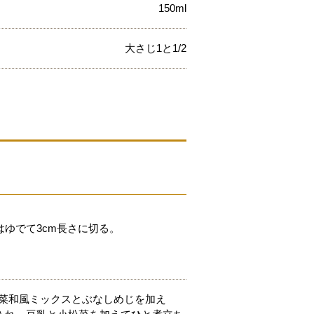
150ml
大さじ1と1/2
ゆでて3cm長さに切る。
野菜和風ミックスとぶなしめじを加え