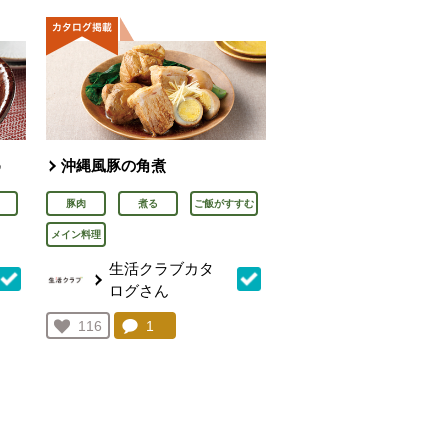
め
沖縄風豚の角煮
豚肉
煮る
ご飯がすすむ
メイン料理
生活クラブカタ
ログさん
を見る。
コメント：
1
件。コメントを見る。
お気に入り登録：
116
人が登録