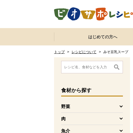
本文へジャンプする。
ページの先頭です。
ここからサイト内共通メニューです。
サイト内共通メニューをスキップする
はじめての方へ
サイト内共通メニューここまで。
ここから現在位置です。
現在位置ここまで
トップ
>
レシピについて
>
みそ豆乳スープ
ここから消費材検索メニューです。
消費材検索メニューここまで。
ここから本文です。
食材
から探す
野菜
を開く
肉
を開く
魚介