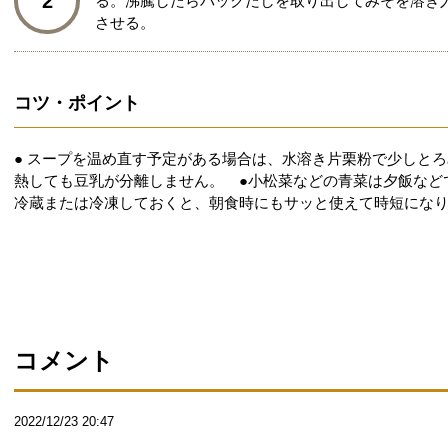
2
る。沸騰したらパックだしを取り出してみそを溶き
させる。
コツ・ポイント
● スープを温め直す予定がある場合は、水溶き片栗粉で少しと
熱しても豆乳が分離しません。 ●小松菜などの青菜は夕飯など
冷蔵または冷凍しておくと、朝食時にもサッと使えて時短にな
コメント
2022/12/23 20:47