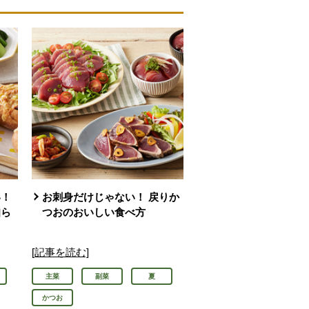
い！
お刺身だけじゃない！ 戻りか
知ら
つおのおいしい食べ方
[記事を読む]
主菜
副菜
夏
かつお