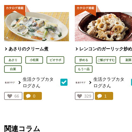
あさりのクリーム煮
レンコンのガーリック炒
あさり
小松菜
ビオサポ
炒める
ご飯がすすむ
副菜
白菜
もう一品
生活クラブカタ
生活クラブカタ
ログさん
ログさん
コメント：
0
件。コメントを見る。
コメント：
1
件。コメント
お気に入り登録：
66
お気に入り登録：
329
人が登録
人が登録
関連コラム