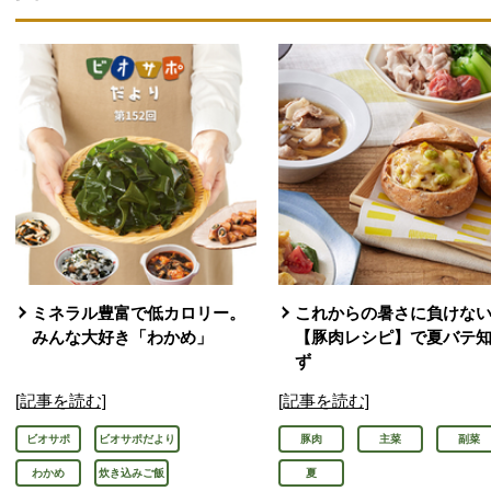
ミネラル豊富で低カロリー。
これからの暑さに負けな
みんな大好き「わかめ」
【豚肉レシピ】で夏バテ
ず
[記事を読む]
[記事を読む]
ビオサポ
ビオサポだより
豚肉
主菜
副菜
わかめ
炊き込みご飯
夏