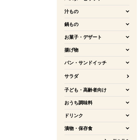
を開く
汁もの
を開く
鍋もの
を開く
お菓子・デザート
を開く
揚げ物
を開く
パン・サンドイッチ
を開く
サラダ
子ども・高齢者向け
を開く
おうち調味料
を開く
ドリンク
を開く
漬物・保存食
を開く