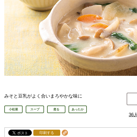
みそと豆乳がよく合いまろやかな味に
小松菜
スープ
煮る
あったか
36
印刷する