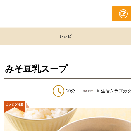
レシピ
みそ豆乳スープ
20分
生活クラブカ