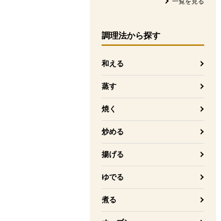
一覧を見る
調理法
から探す
和える
蒸す
焼く
炒める
揚げる
ゆでる
煮る