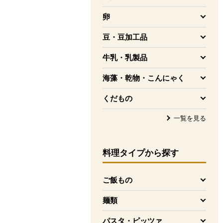
を開く
卵
を開く
豆・豆加工品
を開く
牛乳・乳製品
を開く
海藻・乾物・こんにゃく
を開く
くだもの
を開く
一覧を見る
料理タイプ
から探す
ご飯もの
を開く
麺類
を開く
パスタ・ピッツァ